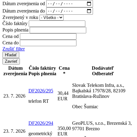
Dátum zverejnenia od
Dátum zverejnenia do
Zverejnený v roku
Číslo faktúry
Popis plnenia
Cena od
Cena do
Zrušiť filter
Zavrieť
Dátum
Číslo faktúry
Cena
Dodávateľ
zverejnenia
Popis plnenia
*
Odberateľ
Slovak Telekom Infra, a.s.,
DF2026/295
Bajkalská 17978/28, 82109
30,44
23. 7. 2026
Bratislava-Ružinov
EUR
telefon RT
Obec Šumiac
DF2026/294
GeoPLUS, s.r.o., Brezenská 3,
350,00
97701 Brezno
23. 7. 2026
geometrický
EUR