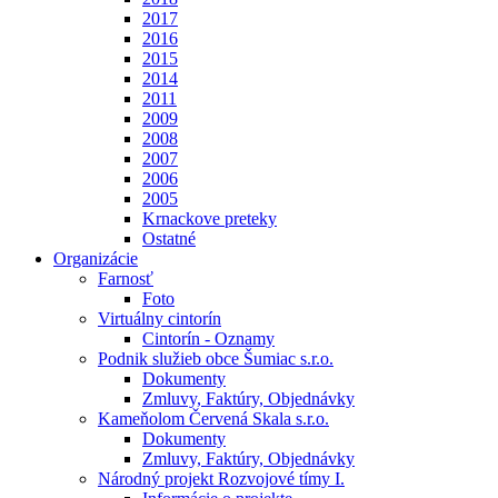
2017
2016
2015
2014
2011
2009
2008
2007
2006
2005
Krnackove preteky
Ostatné
Organizácie
Farnosť
Foto
Virtuálny cintorín
Cintorín - Oznamy
Podnik služieb obce Šumiac s.r.o.
Dokumenty
Zmluvy, Faktúry, Objednávky
Kameňolom Červená Skala s.r.o.
Dokumenty
Zmluvy, Faktúry, Objednávky
Národný projekt Rozvojové tímy I.