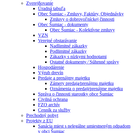
Zverejňovanie
Úradná tabuľa
Obec Šumiac - Zmluvy, Faktúry, Objednávky
Zmluvy o dobrovoľníckej činnosti
Obec Šumiac - dokumenty
Obec Šumiac - Kolektívne zmluvy
VZN
Verejné obstarávanie
Nadlimitné zákazky
Podlimitné zákazky
Zákazky s nízkymi hodnotami
Ostatné dokumenty ⁄ Súhrnné správy
Hospodárenie
Výrub drevín
Predaje a prenájmy majetku
Zámery predaja⁄prenájmu majetku
Oznámenia o predaji⁄prenájme majetku
Správa o činnosti starostky obce Šumiac
Civilná ochrana
FZO archív
Cenník za služby
Prechodný pobyt
Projekty z EU
Sanácia miest s nelegálne umiestneným odpadom
v obci Šumiac