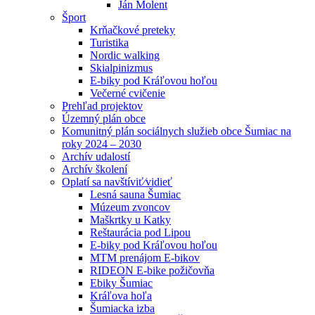
Ján Molent
Šport
Krňačkové preteky
Turistika
Nordic walking
Skialpinizmus
E-biky pod Kráľovou hoľou
Večerné cvičenie
Prehľad projektov
Územný plán obce
Komunitný plán sociálnych služieb obce Šumiac na
roky 2024 – 2030
Archív udalostí
Archív školení
Oplatí sa navštíviť⁄vidieť
Lesná sauna Šumiac
Múzeum zvoncov
Maškrtky u Katky
Reštaurácia pod Lipou
E-biky pod Kráľovou hoľou
MTM prenájom E-bikov
RIDEON E-bike požičovňa
Ebiky Šumiac
Kráľova hoľa
Šumiacka izba