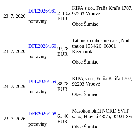
KIPA,s.r.o., Fraňa Kráľa 1707,
DFE2026/161
211,62
92203 Vrbové
23. 7. 2026
EUR
potraviny
Obec Šumiac
Tatranská mliekareň a.s., Nad
DFE2026/160
traťou 1554/26, 06001
97,78
23. 7. 2026
Kežmarok
EUR
potraviny
Obec Šumiac
KIPA,s.r.o., Fraňa Kráľa 1707,
DFE2026/159
88,78
92203 Vrbové
23. 7. 2026
EUR
potraviny
Obec Šumiac
Mäsokombinát NORD SVIT,
DFE2026/158
61,46
s.r.o., Hlavná 485/5, 05921 Svit
23. 7. 2026
EUR
potraviny
Obec Šumiac