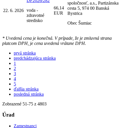
DF2026/282
spoločnosť, a.s., Partizánska
66,14
cesta 5, 974 00 Banská
voda -
22. 6. 2026
EUR
Bystrica
zdravotné
stredisko
Obec Šumiac
* Uvedená cena je konečná. V prípade, že je zmluvná strana
platcom DPH, je cena uvedená vrátane DPH.
prvá stránka
predchádzajúca stránka
1
2
3
4
5
ďalšia stránka
posledná stránka
Zobrazené
51
-
75
z 4803
Úrad
Zamestnanci