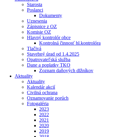
Starosta
Poslanci
Dokumenty
Uznesenia
Zápisnice z OZ
Komisie OZ
Hlavný kontrolór obce
Kontrolná činnosť hl.kontrolóra
Tlačivá
Stavebný úrad od 1.4.2025
Opatrovateľská služba
Dane a poplatky TKO
Zoznam daňových dlžníkov
Aktuality
Aktuality
Kalendár akcií
Civilná ochrana
Oznamovanie porúch
Fotogaléria
2023
2022
2021
2020
2019
2018