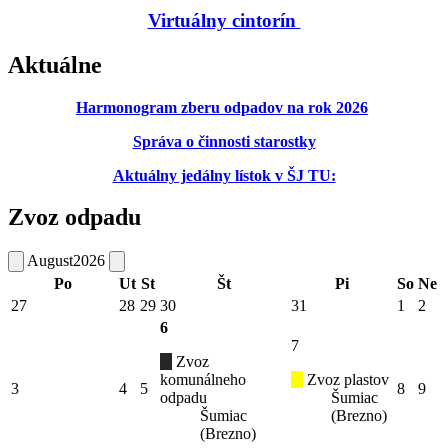
Virtuálny cintorín
Aktuálne
Harmonogram zberu odpadov na rok 2026
Správa o činnosti starostky
Aktuálny jedálny lístok v ŠJ TU:
Zvoz odpadu
August
2026
Po
Ut
St
Št
Pi
So
Ne
27
28
29
30
31
1
2
6
7
Zvoz
komunálneho
Zvoz plastov
3
4
5
8
9
odpadu
Šumiac
Šumiac
(Brezno)
(Brezno)