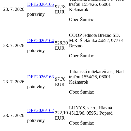
DFE2026/165
traťou 1554/26, 06001
97,78
23. 7. 2026
Kežmarok
EUR
potraviny
Obec Šumiac
COOP Jednota Brezno SD,
DFE2026/164
M.R. Štefánika 44/52, 977 01
526,39
23. 7. 2026
Brezno
EUR
potraviny
Obec Šumiac
Tatranská mliekareň a.s., Nad
DFE2026/163
traťou 1554/26, 06001
97,78
23. 7. 2026
Kežmarok
EUR
potraviny
Obec Šumiac
LUNYS, s.r.o., Hlavná
DFE2026/162
222,10
4512/96, 05951 Poprad
23. 7. 2026
EUR
potraviny
Obec Šumiac