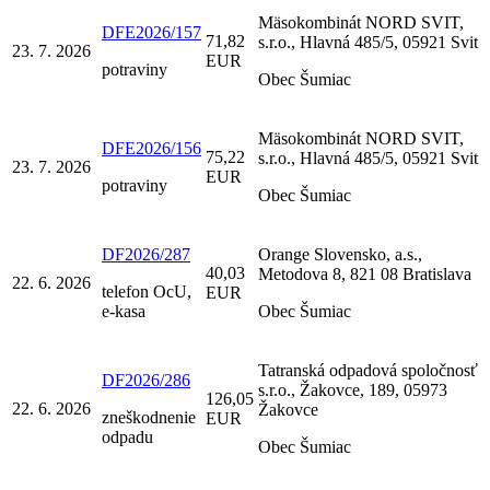
Mäsokombinát NORD SVIT,
DFE2026/157
71,82
s.r.o., Hlavná 485/5, 05921 Svit
23. 7. 2026
EUR
potraviny
Obec Šumiac
Mäsokombinát NORD SVIT,
DFE2026/156
75,22
s.r.o., Hlavná 485/5, 05921 Svit
23. 7. 2026
EUR
potraviny
Obec Šumiac
DF2026/287
Orange Slovensko, a.s.,
40,03
Metodova 8, 821 08 Bratislava
22. 6. 2026
telefon OcU,
EUR
e-kasa
Obec Šumiac
Tatranská odpadová spoločnosť
DF2026/286
s.r.o., Žakovce, 189, 05973
126,05
22. 6. 2026
Žakovce
zneškodnenie
EUR
odpadu
Obec Šumiac