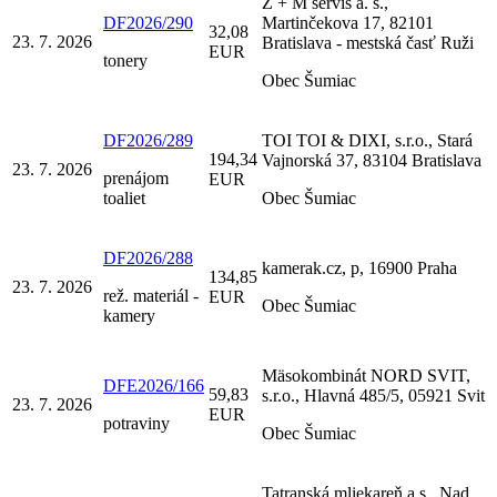
Z + M servis a. s.,
DF2026/290
Martinčekova 17, 82101
32,08
23. 7. 2026
Bratislava - mestská časť Ruži
EUR
tonery
Obec Šumiac
DF2026/289
TOI TOI & DIXI, s.r.o., Stará
194,34
Vajnorská 37, 83104 Bratislava
23. 7. 2026
prenájom
EUR
toaliet
Obec Šumiac
DF2026/288
kamerak.cz, p, 16900 Praha
134,85
23. 7. 2026
rež. materiál -
EUR
Obec Šumiac
kamery
Mäsokombinát NORD SVIT,
DFE2026/166
59,83
s.r.o., Hlavná 485/5, 05921 Svit
23. 7. 2026
EUR
potraviny
Obec Šumiac
Tatranská mliekareň a.s., Nad