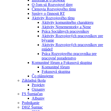
Informácie o projekte
O čom sú Rozvojové tímy
Členovia Rozvojového tímu
Správy o činnosti RT
Aktivity Rozvojového tímu
Aktivity komunitného charakteru
Aktivity Nenementorky a Nene
Práca Sociálnych pracovníkov
Aktivity Rozvojových pracovníkov pre
bývanie
Aktivity Rozvojových pracovníkov pre
mládež
Práca Rozvojového pracovníka pre
pracovné poradenstvo
Komunitné fórum a Fokusová skupina
Komunitné fórum
Fokusová skupina
Čo plánujeme
Základná škola
Projekty
Oznamy
FS Šumiačan
Albumy
Podnikanie
DHZ Šumiac