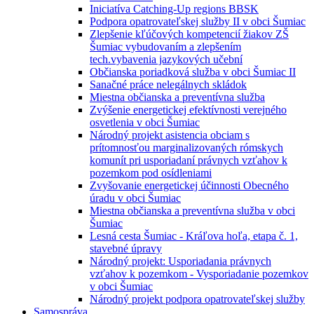
Iniciatíva Catching-Up regions BBSK
Podpora opatrovateľskej služby II v obci Šumiac
Zlepšenie kľúčových kompetencií žiakov ZŠ
Šumiac vybudovaním a zlepšením
tech.vybavenia jazykových učební
Občianska poriadková služba v obci Šumiac II
Sanačné práce nelegálnych skládok
Miestna občianska a preventívna služba
Zvýšenie energetickej efektívnosti verejného
osvetlenia v obci Šumiac
Národný projekt asistencia obciam s
prítomnosťou marginalizovaných rómskych
komunít pri usporiadaní právnych vzťahov k
pozemkom pod osídleniami
Zvyšovanie energetickej účinnosti Obecného
úradu v obci Šumiac
Miestna občianska a preventívna služba v obci
Šumiac
Lesná cesta Šumiac - Kráľova hoľa, etapa č. 1,
stavebné úpravy
Národný projekt: Usporiadania právnych
vzťahov k pozemkom - Vysporiadanie pozemkov
v obci Šumiac
Národný projekt podpora opatrovateľskej služby
Samospráva