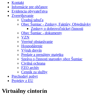
Kontakt
Informácie pre občanov
Evidencia obyvateľstva
Zverejňovanie
Úradná tabuľa
Obec Šumiac - Zmluvy, Faktúry, Objednávky
Zmluvy o dobrovoľníckej činnosti
Obec Šumiac - dokumenty
VZN
Verejné obstarávanie
Hospodárenie
Výrub drevín
Predaje a prenájmy majetku
Správa o činnosti starostky obce Šumiac
Civilná ochrana
FZO archív
Cenník za služby
Prechodný pobyt
Projekty z EU
Virtuálny cintorín