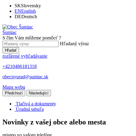
SK
Slovensky
EN
English
DE
Deutsch
Šumiac
S čím Vám môžeme pomôcť ?
Hľadaný výraz
Hľadať
rozšírené vyhľadávanie
+4210486181318
obecnyurad@sumiac.sk
Mapa webu
Předchozí
Následující
Tlačivá a dokumenty
Úradná tabuľa
Novinky z vašej obce alebo mesta
priamo vo vašom telefóne