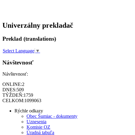
Univerzálny prekladač
Preklad (translations)
Select Language
▼
Návštevnosť
Návštevnosť:
ONLINE:
2
DNES:
509
TÝŽDEŇ:
1759
CELKOM:
1099063
Rýchle odkazy
Obec Šumiac - dokumenty
Uznesenia
Komisie OZ
Úradná tabuľa