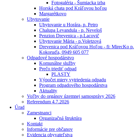
Fotogaléria - Šumiacka izba
Horská chata pod Kráľovou hoľou
Margarétkovo
Ubytovanie
Ubytovanie u Horára- p. Petro
Chalupa Levandula - p. Neveloš
Penzion Drevenica - p.Lacovič
Ubytovanie Mária - p.Voletzová
Drevenica pod Kráľovou Hoľou - fi: MirecKo p.
Kokoruďa, 0949 605 077
Odpadové hospodárstvo
Komunálne služby
Prečo triediť odpad
PLASTY
Výpočet miery vytriedenia odpadu
Program odpadového hospodárstva
Aktuality
Voľby do orgánov územnej samosprávy 2026
Referendum 4.7.2026
Úrad
Zamestnanci
Organizačná štruktúra
Kontakt
Informácie pre občanov
Evidencia obyvateľstva