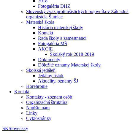
2018
Fotogaléria DHZ
Slovenský zväz protifašistických bojovníkov Základná
organizácia Šumiac
Materská škola
História materskej školy
Kontakt
Rada školy a zamestnanci
Fotogaléria MŠ
AKCIE
Školský rok 2018-2019
Dokumenty
Dôležité oznamy Materskej školy
Školská jedáleň
Jedálny lístok
Aktuality, oznamy ŠJ
Horehronie
Kontakt
Kontakty - zoznam osôb
Organizačná štruktúra
Napíšte nám
Linky
Cyklostránky
SK
Slovensky