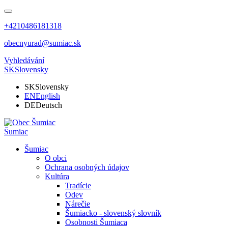
+4210486181318
obecnyurad@sumiac.sk
Vyhledávání
SK
Slovensky
SK
Slovensky
EN
English
DE
Deutsch
Šumiac
Šumiac
O obci
Ochrana osobných údajov
Kultúra
Tradície
Odev
Nárečie
Šumiacko - slovenský slovník
Osobnosti Šumiaca