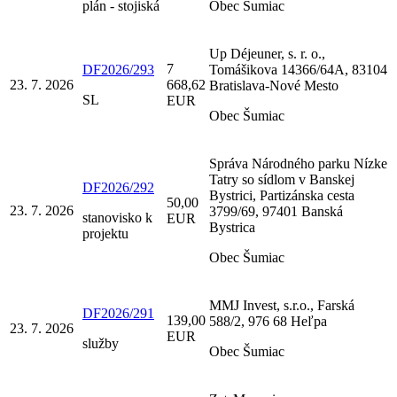
plán - stojiská
Obec Šumiac
Up Déjeuner, s. r. o.,
7
DF2026/293
Tomášikova 14366/64A, 83104
23. 7. 2026
668,62
Bratislava-Nové Mesto
SL
EUR
Obec Šumiac
Správa Národného parku Nízke
Tatry so sídlom v Banskej
DF2026/292
Bystrici, Partizánska cesta
50,00
23. 7. 2026
3799/69, 97401 Banská
stanovisko k
EUR
Bystrica
projektu
Obec Šumiac
MMJ Invest, s.r.o., Farská
DF2026/291
139,00
588/2, 976 68 Heľpa
23. 7. 2026
EUR
služby
Obec Šumiac