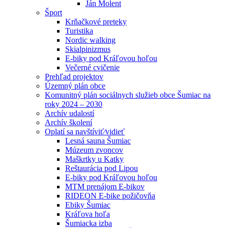
Ján Molent
Šport
Krňačkové preteky
Turistika
Nordic walking
Skialpinizmus
E-biky pod Kráľovou hoľou
Večerné cvičenie
Prehľad projektov
Územný plán obce
Komunitný plán sociálnych služieb obce Šumiac na
roky 2024 – 2030
Archív udalostí
Archív školení
Oplatí sa navštíviť⁄vidieť
Lesná sauna Šumiac
Múzeum zvoncov
Maškrtky u Katky
Reštaurácia pod Lipou
E-biky pod Kráľovou hoľou
MTM prenájom E-bikov
RIDEON E-bike požičovňa
Ebiky Šumiac
Kráľova hoľa
Šumiacka izba