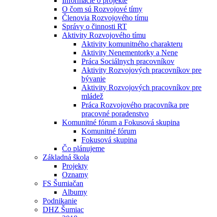
Informácie o projekte
O čom sú Rozvojové tímy
Členovia Rozvojového tímu
Správy o činnosti RT
Aktivity Rozvojového tímu
Aktivity komunitného charakteru
Aktivity Nenementorky a Nene
Práca Sociálnych pracovníkov
Aktivity Rozvojových pracovníkov pre
bývanie
Aktivity Rozvojových pracovníkov pre
mládež
Práca Rozvojového pracovníka pre
pracovné poradenstvo
Komunitné fórum a Fokusová skupina
Komunitné fórum
Fokusová skupina
Čo plánujeme
Základná škola
Projekty
Oznamy
FS Šumiačan
Albumy
Podnikanie
DHZ Šumiac