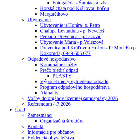
Fotogaléria - Šumiacka izba
Horská chata pod Kráľovou hoľou
Margarétkovo
Ubytovanie
Ubytovanie u Horára- p. Petro
Chalupa Levandula - p. Neveloš
Penzion Drevenica - p.Lacovič
Ubytovanie Mária - p.Voletzová
Drevenica pod Kráľovou Hoľou - fi: MirecKo p.
Kokoruďa, 0949 605 077
Odpadové hospodárstvo
Komunálne služby
Prečo triediť odpad
PLASTY
Výpočet miery vytriedenia odpadu
Program odpadového hospodárstva
Aktuality
Voľby do orgánov územnej samosprávy 2026
Referendum 4.7.2026
Úrad
Zamestnanci
Organizačná štruktúra
Kontakt
Informácie pre občanov
Evidencia obyvateľstva