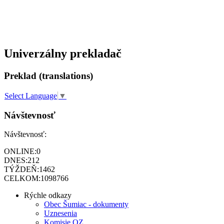
Univerzálny prekladač
Preklad (translations)
Select Language
▼
Návštevnosť
Návštevnosť:
ONLINE:
0
DNES:
212
TÝŽDEŇ:
1462
CELKOM:
1098766
Rýchle odkazy
Obec Šumiac - dokumenty
Uznesenia
Komisie OZ