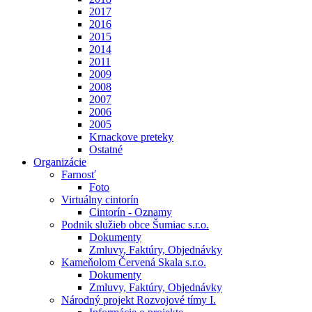
2017
2016
2015
2014
2011
2009
2008
2007
2006
2005
Krnackove preteky
Ostatné
Organizácie
Farnosť
Foto
Virtuálny cintorín
Cintorín - Oznamy
Podnik služieb obce Šumiac s.r.o.
Dokumenty
Zmluvy, Faktúry, Objednávky
Kameňolom Červená Skala s.r.o.
Dokumenty
Zmluvy, Faktúry, Objednávky
Národný projekt Rozvojové tímy I.