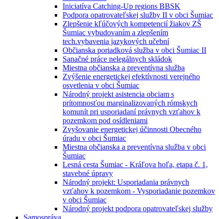
Iniciatíva Catching-Up regions BBSK
Podpora opatrovateľskej služby II v obci Šumiac
Zlepšenie kľúčových kompetencií žiakov ZŠ
Šumiac vybudovaním a zlepšením
tech.vybavenia jazykových učební
Občianska poriadková služba v obci Šumiac II
Sanačné práce nelegálnych skládok
Miestna občianska a preventívna služba
Zvýšenie energetickej efektívnosti verejného
osvetlenia v obci Šumiac
Národný projekt asistencia obciam s
prítomnosťou marginalizovaných rómskych
komunít pri usporiadaní právnych vzťahov k
pozemkom pod osídleniami
Zvyšovanie energetickej účinnosti Obecného
úradu v obci Šumiac
Miestna občianska a preventívna služba v obci
Šumiac
Lesná cesta Šumiac - Kráľova hoľa, etapa č. 1,
stavebné úpravy
Národný projekt: Usporiadania právnych
vzťahov k pozemkom - Vysporiadanie pozemkov
v obci Šumiac
Národný projekt podpora opatrovateľskej služby
Samospráva