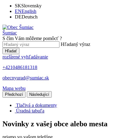
SK
Slovensky
EN
English
DE
Deutsch
Šumiac
S čím Vám môžeme pomôcť ?
Hľadaný výraz
Hľadať
rozšírené vyhľadávanie
+4210486181318
obecnyurad@sumiac.sk
Mapa webu
Předchozí
Následující
Tlačivá a dokumenty
Úradná tabuľa
Novinky z vašej obce alebo mesta
priamo vo vašom telefóne