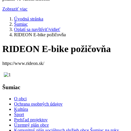
Zobraziť viac
Úvodná stránka
Šumiac
Oplatí sa navštíviť/vidieť
RIDEON E-bike požičovňa
RIDEON E-bike požičovňa
https://www.rideon.sk/
Šumiac
O obci
Ochrana osobných údajov
Kultúra
Šport
Prehľad projektov
Územný plán obce
Komunitný plán sociálnych služieb obce Šumiac na roky