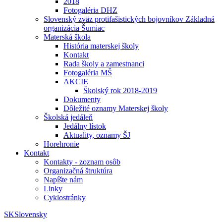
2018
Fotogaléria DHZ
Slovenský zväz protifašistických bojovníkov Základná
organizácia Šumiac
Materská škola
História materskej školy
Kontakt
Rada školy a zamestnanci
Fotogaléria MŠ
AKCIE
Školský rok 2018-2019
Dokumenty
Dôležité oznamy Materskej školy
Školská jedáleň
Jedálny lístok
Aktuality, oznamy ŠJ
Horehronie
Kontakt
Kontakty - zoznam osôb
Organizačná štruktúra
Napíšte nám
Linky
Cyklostránky
SK
Slovensky