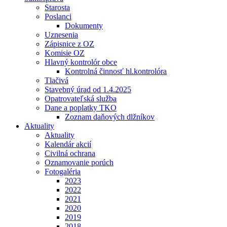
Starosta
Poslanci
Dokumenty
Uznesenia
Zápisnice z OZ
Komisie OZ
Hlavný kontrolór obce
Kontrolná činnosť hl.kontrolóra
Tlačivá
Stavebný úrad od 1.4.2025
Opatrovateľská služba
Dane a poplatky TKO
Zoznam daňových dlžníkov
Aktuality
Aktuality
Kalendár akcií
Civilná ochrana
Oznamovanie porúch
Fotogaléria
2023
2022
2021
2020
2019
2018