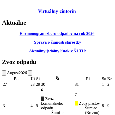
Virtuálny cintorín
Aktuálne
Harmonogram zberu odpadov na rok 2026
Správa o činnosti starostky
Aktuálny jedálny lístok v ŠJ TU:
Zvoz odpadu
August
2026
Po
Ut
St
Št
Pi
So
Ne
27
28
29
30
31
1
2
6
7
Zvoz
komunálneho
Zvoz plastov
3
4
5
8
9
odpadu
Šumiac
Šumiac
(Brezno)