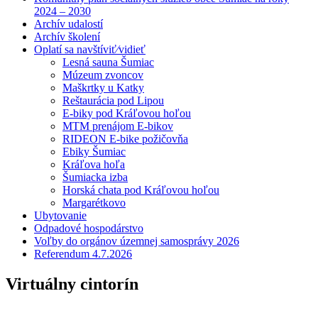
2024 – 2030
Archív udalostí
Archív školení
Oplatí sa navštíviť⁄vidieť
Lesná sauna Šumiac
Múzeum zvoncov
Maškrtky u Katky
Reštaurácia pod Lipou
E-biky pod Kráľovou hoľou
MTM prenájom E-bikov
RIDEON E-bike požičovňa
Ebiky Šumiac
Kráľova hoľa
Šumiacka izba
Horská chata pod Kráľovou hoľou
Margarétkovo
Ubytovanie
Odpadové hospodárstvo
Voľby do orgánov územnej samosprávy 2026
Referendum 4.7.2026
Virtuálny cintorín