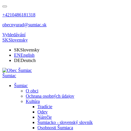
+4210486181318
obecnyurad@sumiac.sk
Vyhledávání
SK
Slovensky
SK
Slovensky
EN
English
DE
Deutsch
Šumiac
Šumiac
O obci
Ochrana osobných údajov
Kultúra
Tradície
Odev
Nárečie
Šumiacko - slovenský slovník
Osobnosti Šumiaca