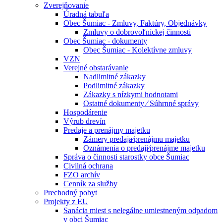
Zverejňovanie
Úradná tabuľa
Obec Šumiac - Zmluvy, Faktúry, Objednávky
Zmluvy o dobrovoľníckej činnosti
Obec Šumiac - dokumenty
Obec Šumiac - Kolektívne zmluvy
VZN
Verejné obstarávanie
Nadlimitné zákazky
Podlimitné zákazky
Zákazky s nízkymi hodnotami
Ostatné dokumenty ⁄ Súhrnné správy
Hospodárenie
Výrub drevín
Predaje a prenájmy majetku
Zámery predaja⁄prenájmu majetku
Oznámenia o predaji⁄prenájme majetku
Správa o činnosti starostky obce Šumiac
Civilná ochrana
FZO archív
Cenník za služby
Prechodný pobyt
Projekty z EU
Sanácia miest s nelegálne umiestneným odpadom
v obci Šumiac