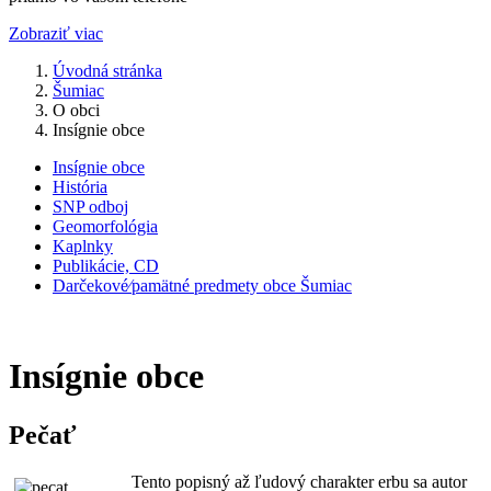
Zobraziť viac
Úvodná stránka
Šumiac
O obci
Insígnie obce
Insígnie obce
História
SNP odboj
Geomorfológia
Kaplnky
Publikácie, CD
Darčekové⁄pamätné predmety obce Šumiac
Insígnie obce
Pečať
Tento popisný a
ž ľudový charakter erbu sa autor