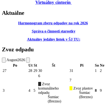
Virtuálny cintorín
Aktuálne
Harmonogram zberu odpadov na rok 2026
Správa o činnosti starostky
Aktuálny jedálny lístok v ŠJ TU:
Zvoz odpadu
August
2026
Po
Ut
St
Št
Pi
So
Ne
27
28
29
30
31
1
2
6
7
Zvoz
komunálneho
Zvoz plastov
3
4
5
8
9
odpadu
Šumiac
Šumiac
(Brezno)
(Brezno)