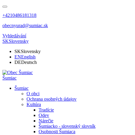
+4210486181318
obecnyurad@sumiac.sk
Vyhledávání
SK
Slovensky
SK
Slovensky
EN
English
DE
Deutsch
Šumiac
Šumiac
O obci
Ochrana osobných údajov
Kultúra
Tradície
Odev
Nárečie
Šumiacko - slovenský slovník
Osobnosti Šumiaca