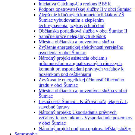
Iniciatíva Catching-Up regions BBSK
Podpora opatrovateľskej služby II v obci Šumiac
Zlepšenie kľúčových kompetencií žiakov ZŠ
Šumiac vybudovaním a zlepšením
tech.vybavenia jazykových učební
Občianska poriadková služba v obci Šumiac II
Sanačné práce nelegálnych skládok
Miestna občianska a preventívna služba
Zvýšenie energetickej efektívnosti verejného
osvetlenia v obci Šumiac
Národný projekt asistencia obciam s
prítomnosťou marginalizovaných rómskych
komunít pri usporiadaní právnych vzťahov k
pozemkom pod osídleniami
Zvyšovanie energetickej účinnosti Obecného
úradu v obci Šumiac
Miestna občianska a preventívna služba v obci
Šumiac
Lesná cesta Šumiac - Kráľova hoľa, etapa č. 1,
stavebné úpravy
Národný projekt: Usporiadania právnych
vzťahov k pozemkom - Vysporiadanie pozemkov
v obci Šumiac
Národný projekt podpora opatrovateľskej služby
Samospráva