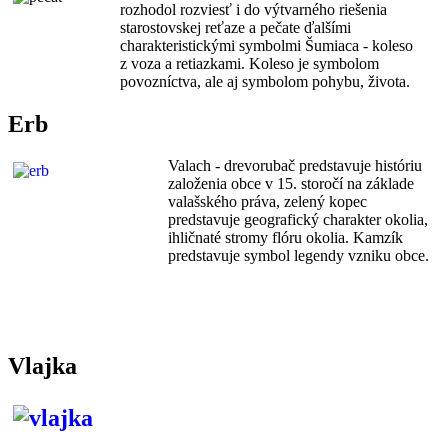
rozhodol rozviesť i do výtvarného riešenia
starostovskej reťaze a pečate ďalšími
charakteristickými symbolmi Šumiaca - koleso
z voza a retiazkami. Koleso je symbolom
povozníctva, ale aj symbolom pohybu, života.
Erb
Valac
h - drevorubač predstavuje históriu
založenia obce v 15. storočí na základe
valašského práva, zelený kopec
predstavuje geografický charakter okolia,
ihličnaté stromy flóru okolia. Kamzík
predstavuje symbol legendy vzniku obce.
Vlajka