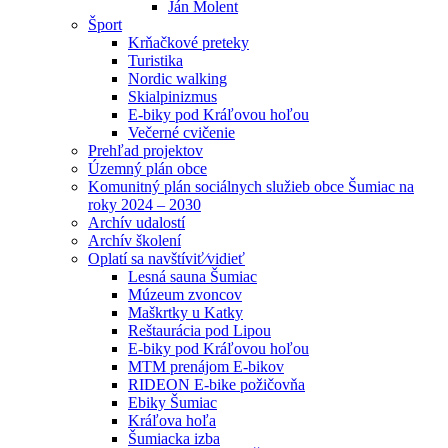
Ján Molent
Šport
Krňačkové preteky
Turistika
Nordic walking
Skialpinizmus
E-biky pod Kráľovou hoľou
Večerné cvičenie
Prehľad projektov
Územný plán obce
Komunitný plán sociálnych služieb obce Šumiac na
roky 2024 – 2030
Archív udalostí
Archív školení
Oplatí sa navštíviť⁄vidieť
Lesná sauna Šumiac
Múzeum zvoncov
Maškrtky u Katky
Reštaurácia pod Lipou
E-biky pod Kráľovou hoľou
MTM prenájom E-bikov
RIDEON E-bike požičovňa
Ebiky Šumiac
Kráľova hoľa
Šumiacka izba