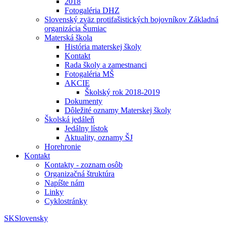
2018
Fotogaléria DHZ
Slovenský zväz protifašistických bojovníkov Základná
organizácia Šumiac
Materská škola
História materskej školy
Kontakt
Rada školy a zamestnanci
Fotogaléria MŠ
AKCIE
Školský rok 2018-2019
Dokumenty
Dôležité oznamy Materskej školy
Školská jedáleň
Jedálny lístok
Aktuality, oznamy ŠJ
Horehronie
Kontakt
Kontakty - zoznam osôb
Organizačná štruktúra
Napíšte nám
Linky
Cyklostránky
SK
Slovensky