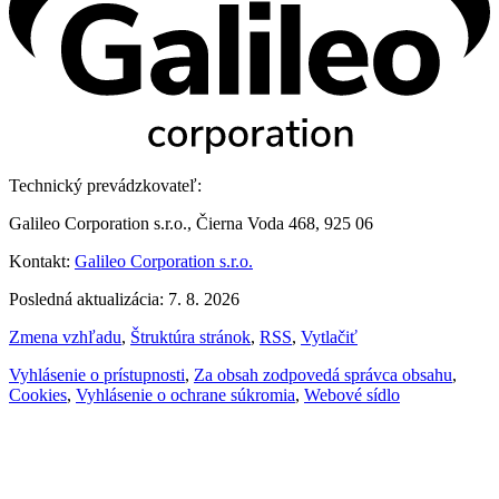
Technický prevádzkovateľ:
Galileo Corporation s.r.o., Čierna Voda 468, 925 06
Kontakt:
Galileo Corporation s.r.o.
Posledná aktualizácia: 7. 8. 2026
Zmena vzhľadu
,
Štruktúra stránok
,
RSS
,
Vytlačiť
Vyhlásenie o prístupnosti
,
Za obsah zodpovedá správca obsahu
,
Cookies
,
Vyhlásenie o ochrane súkromia
,
Webové sídlo