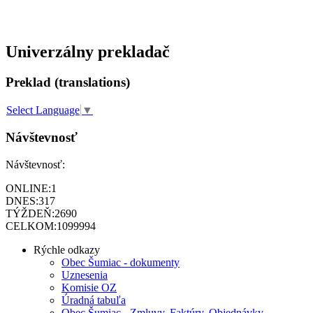
Univerzálny prekladač
Preklad (translations)
Select Language
▼
Návštevnosť
Návštevnosť:
ONLINE:
1
DNES:
317
TÝŽDEŇ:
2690
CELKOM:
1099994
Rýchle odkazy
Obec Šumiac - dokumenty
Uznesenia
Komisie OZ
Úradná tabuľa
Obec Šumiac - Zmluvy, Faktúry, Objednávky