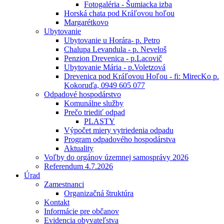
Fotogaléria - Šumiacka izba
Horská chata pod Kráľovou hoľou
Margarétkovo
Ubytovanie
Ubytovanie u Horára- p. Petro
Chalupa Levandula - p. Neveloš
Penzion Drevenica - p.Lacovič
Ubytovanie Mária - p.Voletzová
Drevenica pod Kráľovou Hoľou - fi: MirecKo p.
Kokoruďa, 0949 605 077
Odpadové hospodárstvo
Komunálne služby
Prečo triediť odpad
PLASTY
Výpočet miery vytriedenia odpadu
Program odpadového hospodárstva
Aktuality
Voľby do orgánov územnej samosprávy 2026
Referendum 4.7.2026
Úrad
Zamestnanci
Organizačná štruktúra
Kontakt
Informácie pre občanov
Evidencia obyvateľstva