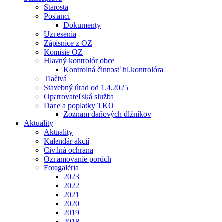
Starosta
Poslanci
Dokumenty
Uznesenia
Zápisnice z OZ
Komisie OZ
Hlavný kontrolór obce
Kontrolná činnosť hl.kontrolóra
Tlačivá
Stavebný úrad od 1.4.2025
Opatrovateľská služba
Dane a poplatky TKO
Zoznam daňových dlžníkov
Aktuality
Aktuality
Kalendár akcií
Civilná ochrana
Oznamovanie porúch
Fotogaléria
2023
2022
2021
2020
2019
2018