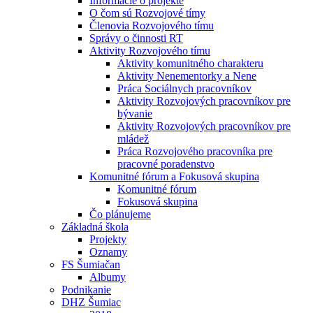
Informácie o projekte
O čom sú Rozvojové tímy
Členovia Rozvojového tímu
Správy o činnosti RT
Aktivity Rozvojového tímu
Aktivity komunitného charakteru
Aktivity Nenementorky a Nene
Práca Sociálnych pracovníkov
Aktivity Rozvojových pracovníkov pre
bývanie
Aktivity Rozvojových pracovníkov pre
mládež
Práca Rozvojového pracovníka pre
pracovné poradenstvo
Komunitné fórum a Fokusová skupina
Komunitné fórum
Fokusová skupina
Čo plánujeme
Základná škola
Projekty
Oznamy
FS Šumiačan
Albumy
Podnikanie
DHZ Šumiac