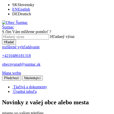
SK
Slovensky
EN
English
DE
Deutsch
Šumiac
S čím Vám môžeme pomôcť ?
Hľadaný výraz
Hľadať
rozšírené vyhľadávanie
+4210486181318
obecnyurad@sumiac.sk
Mapa webu
Předchozí
Následující
Tlačivá a dokumenty
Úradná tabuľa
Novinky z vašej obce alebo mesta
priamo vo vašom telefóne