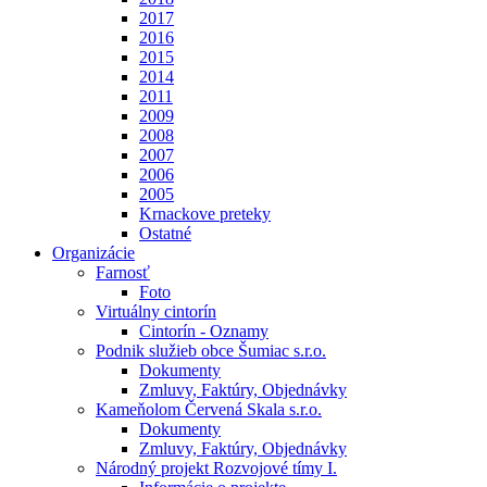
2017
2016
2015
2014
2011
2009
2008
2007
2006
2005
Krnackove preteky
Ostatné
Organizácie
Farnosť
Foto
Virtuálny cintorín
Cintorín - Oznamy
Podnik služieb obce Šumiac s.r.o.
Dokumenty
Zmluvy, Faktúry, Objednávky
Kameňolom Červená Skala s.r.o.
Dokumenty
Zmluvy, Faktúry, Objednávky
Národný projekt Rozvojové tímy I.