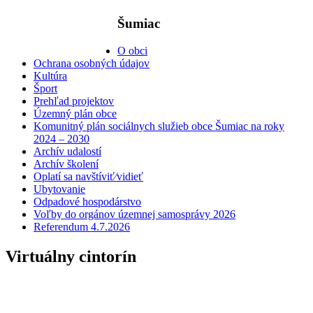
Šumiac
O obci
Ochrana osobných údajov
Kultúra
Šport
Prehľad projektov
Územný plán obce
Komunitný plán sociálnych služieb obce Šumiac na roky
2024 – 2030
Archív udalostí
Archív školení
Oplatí sa navštíviť⁄vidieť
Ubytovanie
Odpadové hospodárstvo
Voľby do orgánov územnej samosprávy 2026
Referendum 4.7.2026
Virtuálny cintorín