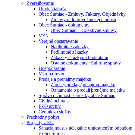
Zverejňovanie
Úradná tabuľa
Obec Šumiac - Zmluvy, Faktúry, Objednávky
Zmluvy o dobrovoľníckej činnosti
Obec Šumiac - dokumenty
Obec Šumiac - Kolektívne zmluvy
VZN
Verejné obstarávanie
Nadlimitné zákazky
Podlimitné zákazky
Zákazky s nízkymi hodnotami
Ostatné dokumenty ⁄ Súhrnné správy
Hospodárenie
Výrub drevín
Predaje a prenájmy majetku
Zámery predaja⁄prenájmu majetku
Oznámenia o predaji⁄prenájme majetku
Správa o činnosti starostky obce Šumiac
Civilná ochrana
FZO archív
Cenník za služby
Prechodný pobyt
Projekty z EU
Sanácia miest s nelegálne umiestneným odpadom
v obci Šumiac