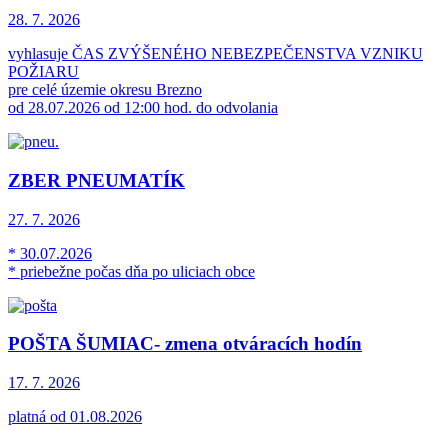
28. 7.
2026
vyhlasuje ČAS ZVÝŠENÉHO NEBEZPEČENSTVA VZNIKU
POŽIARU
pre celé územie okresu Brezno
od 28.07.2026 od 12:00 hod. do odvolania
ZBER PNEUMATÍK
27. 7.
2026
* 30.07.2026
* priebežne počas dňa po uliciach obce
POŠTA ŠUMIAC- zmena otváracích hodín
17. 7.
2026
platná od 01.08.2026