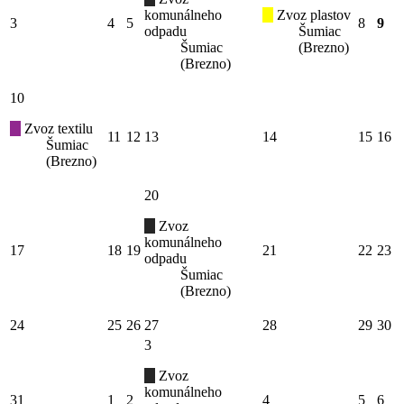
komunálneho
Zvoz plastov
3
4
5
8
9
odpadu
Šumiac
Šumiac
(Brezno)
(Brezno)
10
Zvoz textilu
11
12
13
14
15
16
Šumiac
(Brezno)
20
Zvoz
komunálneho
17
18
19
21
22
23
odpadu
Šumiac
(Brezno)
24
25
26
27
28
29
30
3
Zvoz
komunálneho
31
1
2
4
5
6