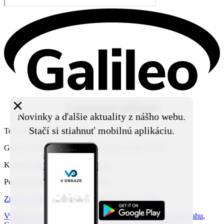
×
Novinky a ďalšie aktuality z nášho webu.
Stačí si stiahnuť mobilnú aplikáciu.
Technický prevádzkovateľ:
Galileo Corporation s.r.o., Čierna Voda 468, 925 06
Kontakt:
Galileo Corporation s.r.o.
Posledná aktualizácia: 7. 8. 2026
Zmena vzhľadu
,
Štruktúra stránok
,
RSS
,
Vytlačiť
Vyhlásenie o prístupnosti
,
Za obsah zodpovedá správca obsahu
,