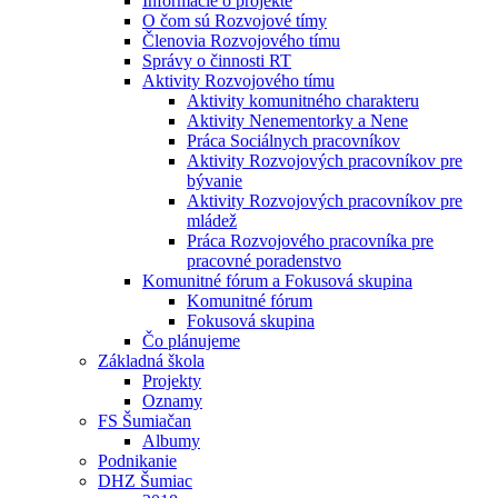
Informácie o projekte
O čom sú Rozvojové tímy
Členovia Rozvojového tímu
Správy o činnosti RT
Aktivity Rozvojového tímu
Aktivity komunitného charakteru
Aktivity Nenementorky a Nene
Práca Sociálnych pracovníkov
Aktivity Rozvojových pracovníkov pre
bývanie
Aktivity Rozvojových pracovníkov pre
mládež
Práca Rozvojového pracovníka pre
pracovné poradenstvo
Komunitné fórum a Fokusová skupina
Komunitné fórum
Fokusová skupina
Čo plánujeme
Základná škola
Projekty
Oznamy
FS Šumiačan
Albumy
Podnikanie
DHZ Šumiac