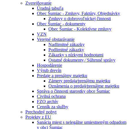
Zverejňovanie
Úradná tabuľa
Obec Šumiac - Zmluvy, Faktúry, Objednávky
Zmluvy o dobrovoľníckej činnosti
Obec Šumiac - dokumenty
Obec Šumiac - Kolektívne zmluvy
VZN
Verejné obstarávanie
Nadlimitné zákazky
Podlimitné zákazky
Zákazky s nízkymi hodnotami
Ostatné dokumenty ⁄ Súhrnné správy
Hospodárenie
Výrub drevín
Predaje a prenájmy majetku
Zámery predaja⁄prenájmu majetku
Oznámenia o predaji⁄prenájme majetku
Správa o činnosti starostky obce Šumiac
Civilná ochrana
FZO archív
Cenník za služby
Prechodný pobyt
Projekty z EU
Sanácia miest s nelegálne umiestneným odpadom
v obci Šumiac