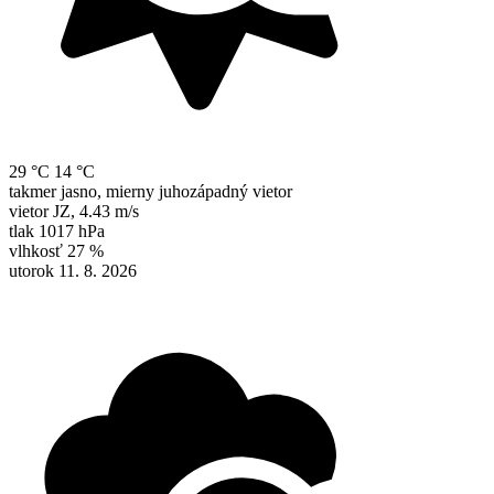
29 °C
14 °C
takmer jasno, mierny juhozápadný vietor
vietor
JZ
,
4.43 m/s
tlak
1017 hPa
vlhkosť
27 %
utorok 11. 8. 2026