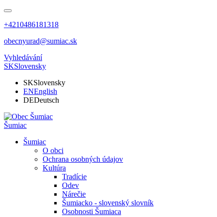
+4210486181318
obecnyurad@sumiac.sk
Vyhledávání
SK
Slovensky
SK
Slovensky
EN
English
DE
Deutsch
Šumiac
Šumiac
O obci
Ochrana osobných údajov
Kultúra
Tradície
Odev
Nárečie
Šumiacko - slovenský slovník
Osobnosti Šumiaca