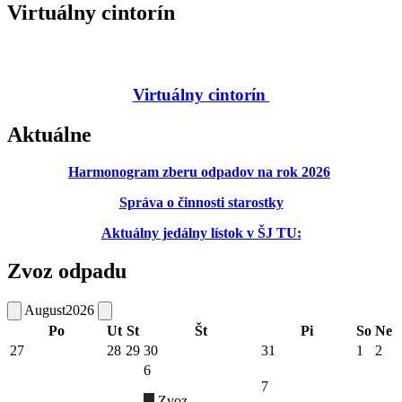
Virtuálny cintorín
Virtuálny cintorín
Aktuálne
Harmonogram zberu odpadov na rok 2026
Správa o činnosti starostky
Aktuálny jedálny lístok v ŠJ TU:
Zvoz odpadu
August
2026
Po
Ut
St
Št
Pi
So
Ne
27
28
29
30
31
1
2
6
7
Zvoz