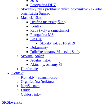
2018
Fotogaléria DHZ
Slovenský zväz protifašistických bojovníkov Základná
organizácia Šumiac
Materská škola
História materskej školy
Kontakt
Rada školy a zamestnanci
Fotogaléria MŠ
AKCIE
Školský rok 2018-2019
Dokumenty
Dôležité oznamy Materskej školy
Školská jedáleň
Jedálny lístok
Aktuality, oznamy ŠJ
Horehronie
Kontakt
Kontakty - zoznam osôb
Organizačná štruktúra
Napíšte nám
Linky
Cyklostránky
SK
Slovensky