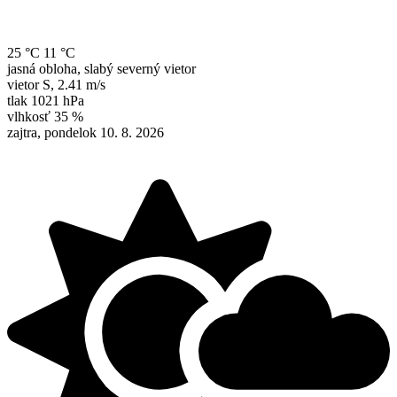
25 °C
11 °C
jasná obloha, slabý severný vietor
vietor
S
,
2.41 m/s
tlak
1021 hPa
vlhkosť
35 %
zajtra, pondelok 10. 8. 2026