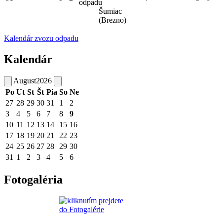
odpadu
Šumiac
(Brezno)
Kalendár zvozu odpadu
Kalendár
August
2026
Po
Ut
St
Št
Pia
So
Ne
27
28
29
30
31
1
2
3
4
5
6
7
8
9
10
11
12
13
14
15
16
17
18
19
20
21
22
23
24
25
26
27
28
29
30
31
1
2
3
4
5
6
Fotogaléria