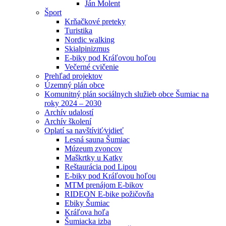
Ján Molent
Šport
Krňačkové preteky
Turistika
Nordic walking
Skialpinizmus
E-biky pod Kráľovou hoľou
Večerné cvičenie
Prehľad projektov
Územný plán obce
Komunitný plán sociálnych služieb obce Šumiac na
roky 2024 – 2030
Archív udalostí
Archív školení
Oplatí sa navštíviť⁄vidieť
Lesná sauna Šumiac
Múzeum zvoncov
Maškrtky u Katky
Reštaurácia pod Lipou
E-biky pod Kráľovou hoľou
MTM prenájom E-bikov
RIDEON E-bike požičovňa
Ebiky Šumiac
Kráľova hoľa
Šumiacka izba