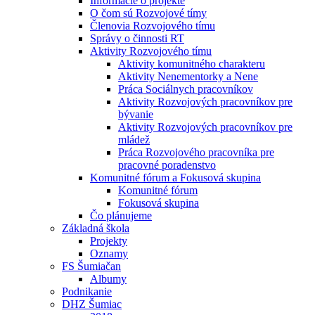
Informácie o projekte
O čom sú Rozvojové tímy
Členovia Rozvojového tímu
Správy o činnosti RT
Aktivity Rozvojového tímu
Aktivity komunitného charakteru
Aktivity Nenementorky a Nene
Práca Sociálnych pracovníkov
Aktivity Rozvojových pracovníkov pre
bývanie
Aktivity Rozvojových pracovníkov pre
mládež
Práca Rozvojového pracovníka pre
pracovné poradenstvo
Komunitné fórum a Fokusová skupina
Komunitné fórum
Fokusová skupina
Čo plánujeme
Základná škola
Projekty
Oznamy
FS Šumiačan
Albumy
Podnikanie
DHZ Šumiac