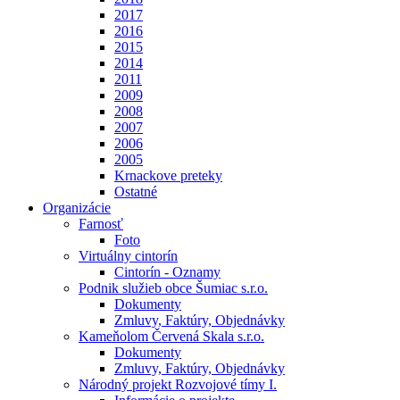
2017
2016
2015
2014
2011
2009
2008
2007
2006
2005
Krnackove preteky
Ostatné
Organizácie
Farnosť
Foto
Virtuálny cintorín
Cintorín - Oznamy
Podnik služieb obce Šumiac s.r.o.
Dokumenty
Zmluvy, Faktúry, Objednávky
Kameňolom Červená Skala s.r.o.
Dokumenty
Zmluvy, Faktúry, Objednávky
Národný projekt Rozvojové tímy I.