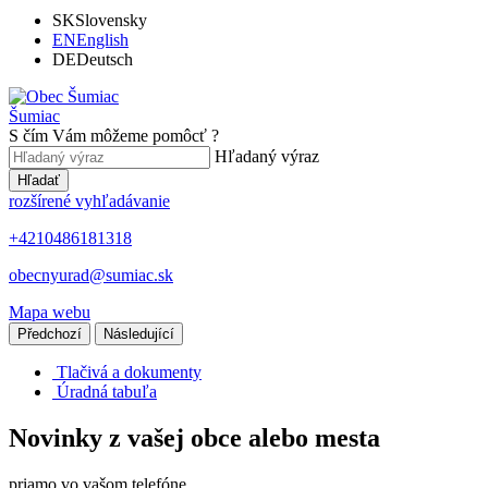
SK
Slovensky
EN
English
DE
Deutsch
Šumiac
S čím Vám môžeme pomôcť ?
Hľadaný výraz
Hľadať
rozšírené vyhľadávanie
+4210486181318
obecnyurad@sumiac.sk
Mapa webu
Předchozí
Následující
Tlačivá a dokumenty
Úradná tabuľa
Novinky z vašej obce alebo mesta
priamo vo vašom telefóne