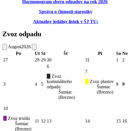
Harmonogram zberu odpadov na rok 2026
Správa o činnosti starostky
Aktuálny jedálny lístok v ŠJ TU:
Zvoz odpadu
August
2026
Po
Ut
St
Št
Pi
So
Ne
27
28
29
30
31
1
2
6
7
Zvoz
komunálneho
Zvoz plastov
3
4
5
8
9
odpadu
Šumiac
Šumiac
(Brezno)
(Brezno)
10
Zvoz textilu
11
12
13
14
15
16
Šumiac
(Brezno)