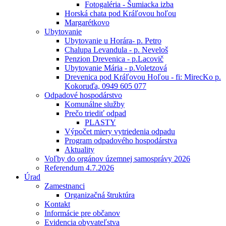
Fotogaléria - Šumiacka izba
Horská chata pod Kráľovou hoľou
Margarétkovo
Ubytovanie
Ubytovanie u Horára- p. Petro
Chalupa Levandula - p. Neveloš
Penzion Drevenica - p.Lacovič
Ubytovanie Mária - p.Voletzová
Drevenica pod Kráľovou Hoľou - fi: MirecKo p.
Kokoruďa, 0949 605 077
Odpadové hospodárstvo
Komunálne služby
Prečo triediť odpad
PLASTY
Výpočet miery vytriedenia odpadu
Program odpadového hospodárstva
Aktuality
Voľby do orgánov územnej samosprávy 2026
Referendum 4.7.2026
Úrad
Zamestnanci
Organizačná štruktúra
Kontakt
Informácie pre občanov
Evidencia obyvateľstva