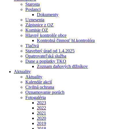
Starosta
Poslanci
Dokumenty
Uznesenia
Zápisnice z OZ
Komisie OZ
Hlavný kontrolór obce
Kontrolná činnosť hl.kontrolóra
Tlačivá
Stavebný úrad od 1.4.2025
Opatrovateľská služba
Dane a poplatky TKO
Zoznam daňových dlžníkov
Aktuality
Aktuality
Kalendár akcií
Civilná ochrana
Oznamovanie porúch
Fotogaléria
2023
2022
2021
2020
2019
2018