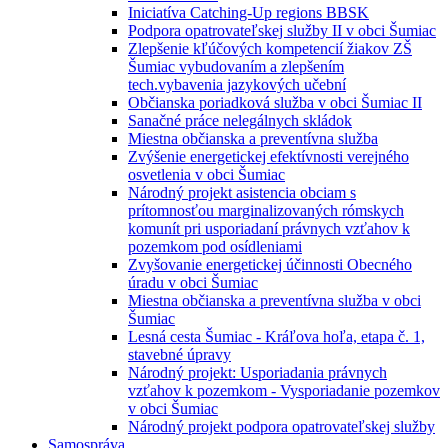
Iniciatíva Catching-Up regions BBSK
Podpora opatrovateľskej služby II v obci Šumiac
Zlepšenie kľúčových kompetencií žiakov ZŠ
Šumiac vybudovaním a zlepšením
tech.vybavenia jazykových učební
Občianska poriadková služba v obci Šumiac II
Sanačné práce nelegálnych skládok
Miestna občianska a preventívna služba
Zvýšenie energetickej efektívnosti verejného
osvetlenia v obci Šumiac
Národný projekt asistencia obciam s
prítomnosťou marginalizovaných rómskych
komunít pri usporiadaní právnych vzťahov k
pozemkom pod osídleniami
Zvyšovanie energetickej účinnosti Obecného
úradu v obci Šumiac
Miestna občianska a preventívna služba v obci
Šumiac
Lesná cesta Šumiac - Kráľova hoľa, etapa č. 1,
stavebné úpravy
Národný projekt: Usporiadania právnych
vzťahov k pozemkom - Vysporiadanie pozemkov
v obci Šumiac
Národný projekt podpora opatrovateľskej služby
Samospráva