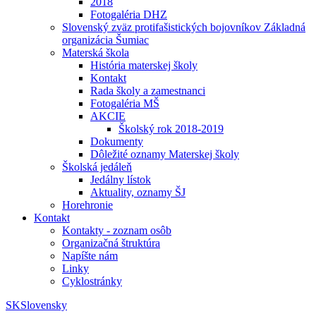
2018
Fotogaléria DHZ
Slovenský zväz protifašistických bojovníkov Základná
organizácia Šumiac
Materská škola
História materskej školy
Kontakt
Rada školy a zamestnanci
Fotogaléria MŠ
AKCIE
Školský rok 2018-2019
Dokumenty
Dôležité oznamy Materskej školy
Školská jedáleň
Jedálny lístok
Aktuality, oznamy ŠJ
Horehronie
Kontakt
Kontakty - zoznam osôb
Organizačná štruktúra
Napíšte nám
Linky
Cyklostránky
SK
Slovensky