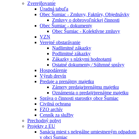
Zverejňovanie
Úradná tabuľa
Obec Šumiac - Zmluvy, Faktúry, Objednávky
Zmluvy o dobrovoľníckej činnosti
Obec Šumiac - dokumenty
Obec Šumiac - Kolektívne zmluvy
VZN
Verejné obstarávanie
Nadlimitné zákazky
Podlimitné zákazky
Zákazky s nízkymi hodnotami
Ostatné dokumenty ⁄ Súhrnné správy
Hospodárenie
Výrub drevín
Predaje a prenájmy majetku
Zámery predaja⁄prenájmu majetku
Oznámenia o predaji⁄prenájme majetku
Správa o činnosti starostky obce Šumiac
Civilná ochrana
FZO archív
Cenník za služby
Prechodný pobyt
Projekty z EU
Sanácia miest s nelegálne umiestneným odpadom
v obci Šumiac