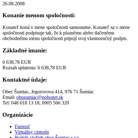
26.08.2008
Konanie menom spoločnosti:
Konateľ koná v mene spoločnosti samostatne. Konateľ sa v mene
spoločnosti podpisuje tak, že k písanému alebo tlačenému
obchodnému menu spoločnosti pripojí svoj vlastnoručný podpis.
Základné imanie:
6 638,78 EUR
Rozsah splatenia: 6 638,78 EUR
Kontaktné údaje:
Obec Šumiac, Jegorovova 414, 976 71 Šumiac
Email:
obusumiac@pohonet.sk
Tel: 048 618 13 18, 0905 566 320
Organizácie
Farnosť
Virtuálny cintorín
Podnik služieb obce Šumiac s.r.o.