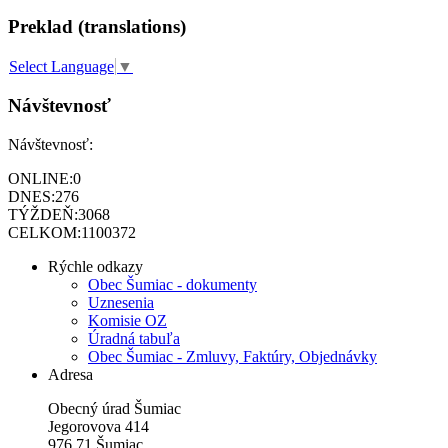
Preklad (translations)
Select Language
▼
Návštevnosť
Návštevnosť:
ONLINE:
0
DNES:
276
TÝŽDEŇ:
3068
CELKOM:
1100372
Rýchle odkazy
Obec Šumiac - dokumenty
Uznesenia
Komisie OZ
Úradná tabuľa
Obec Šumiac - Zmluvy, Faktúry, Objednávky
Adresa
Obecný úrad Šumiac
Jegorovova 414
976 71 Šumiac