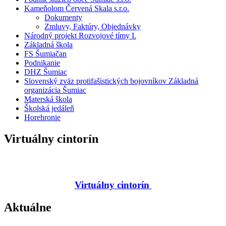
Kameňolom Červená Skala s.r.o.
Dokumenty
Zmluvy, Faktúry, Objednávky
Národný projekt Rozvojové tímy I.
Základná škola
FS Šumiačan
Podnikanie
DHZ Šumiac
Slovenský zväz protifašistických bojovníkov Základná
organizácia Šumiac
Materská škola
Školská jedáleň
Horehronie
Virtuálny cintorín
Virtuálny cintorín
Aktuálne