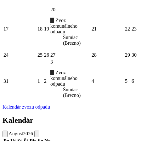
20
Zvoz
komunálneho
17
18
19
21
22
23
odpadu
Šumiac
(Brezno)
24
25
26
27
28
29
30
3
Zvoz
komunálneho
31
1
2
4
5
6
odpadu
Šumiac
(Brezno)
Kalendár zvozu odpadu
Kalendár
August
2026
Po
Ut
St
Št
Pia
So
Ne