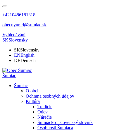
+4210486181318
obecnyurad@sumiac.sk
Vyhledávání
SK
Slovensky
SK
Slovensky
EN
English
DE
Deutsch
Šumiac
Šumiac
O obci
Ochrana osobných údajov
Kultúra
Tradície
Odev
Nárečie
Šumiacko - slovenský slovník
Osobnosti Šumiaca