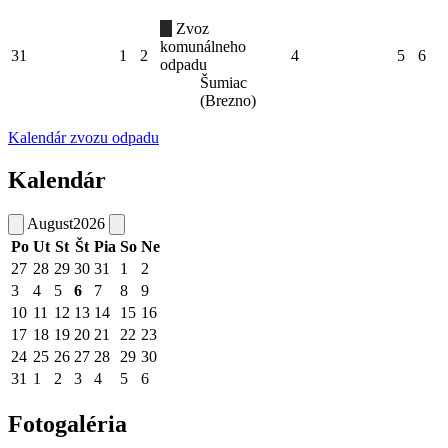
Zvoz
komunálneho
31
1
2
4
5
6
odpadu
Šumiac
(Brezno)
Kalendár zvozu odpadu
Kalendár
August
2026
Po
Ut
St
Št
Pia
So
Ne
27
28
29
30
31
1
2
3
4
5
6
7
8
9
10
11
12
13
14
15
16
17
18
19
20
21
22
23
24
25
26
27
28
29
30
31
1
2
3
4
5
6
Fotogaléria