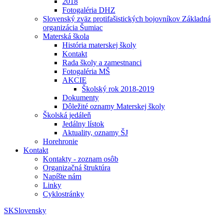
2018
Fotogaléria DHZ
Slovenský zväz protifašistických bojovníkov Základná
organizácia Šumiac
Materská škola
História materskej školy
Kontakt
Rada školy a zamestnanci
Fotogaléria MŠ
AKCIE
Školský rok 2018-2019
Dokumenty
Dôležité oznamy Materskej školy
Školská jedáleň
Jedálny lístok
Aktuality, oznamy ŠJ
Horehronie
Kontakt
Kontakty - zoznam osôb
Organizačná štruktúra
Napíšte nám
Linky
Cyklostránky
SK
Slovensky