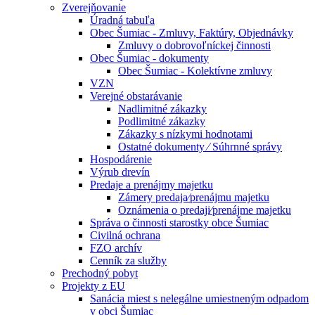
Zverejňovanie
Úradná tabuľa
Obec Šumiac - Zmluvy, Faktúry, Objednávky
Zmluvy o dobrovoľníckej činnosti
Obec Šumiac - dokumenty
Obec Šumiac - Kolektívne zmluvy
VZN
Verejné obstarávanie
Nadlimitné zákazky
Podlimitné zákazky
Zákazky s nízkymi hodnotami
Ostatné dokumenty ⁄ Súhrnné správy
Hospodárenie
Výrub drevín
Predaje a prenájmy majetku
Zámery predaja⁄prenájmu majetku
Oznámenia o predaji⁄prenájme majetku
Správa o činnosti starostky obce Šumiac
Civilná ochrana
FZO archív
Cenník za služby
Prechodný pobyt
Projekty z EU
Sanácia miest s nelegálne umiestneným odpadom
v obci Šumiac