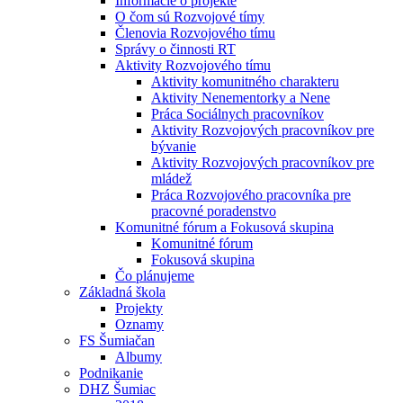
Informácie o projekte
O čom sú Rozvojové tímy
Členovia Rozvojového tímu
Správy o činnosti RT
Aktivity Rozvojového tímu
Aktivity komunitného charakteru
Aktivity Nenementorky a Nene
Práca Sociálnych pracovníkov
Aktivity Rozvojových pracovníkov pre
bývanie
Aktivity Rozvojových pracovníkov pre
mládež
Práca Rozvojového pracovníka pre
pracovné poradenstvo
Komunitné fórum a Fokusová skupina
Komunitné fórum
Fokusová skupina
Čo plánujeme
Základná škola
Projekty
Oznamy
FS Šumiačan
Albumy
Podnikanie
DHZ Šumiac