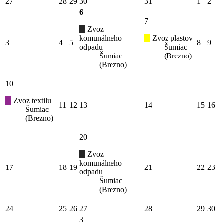
27
28
29
30
31
1
2
6
7
Zvoz
komunálneho
Zvoz plastov
3
4
5
8
9
odpadu
Šumiac
Šumiac
(Brezno)
(Brezno)
10
Zvoz textilu
11
12
13
14
15
16
Šumiac
(Brezno)
20
Zvoz
komunálneho
17
18
19
21
22
23
odpadu
Šumiac
(Brezno)
24
25
26
27
28
29
30
3