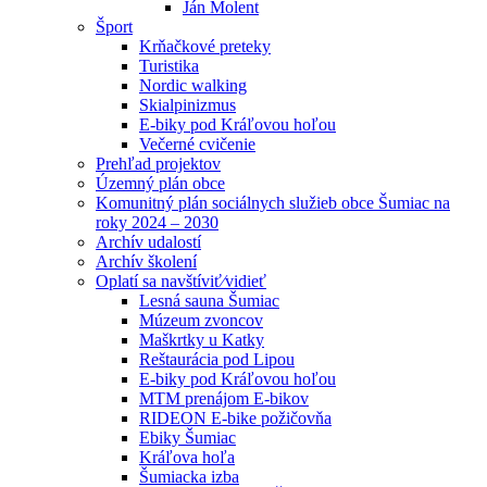
Ján Molent
Šport
Krňačkové preteky
Turistika
Nordic walking
Skialpinizmus
E-biky pod Kráľovou hoľou
Večerné cvičenie
Prehľad projektov
Územný plán obce
Komunitný plán sociálnych služieb obce Šumiac na
roky 2024 – 2030
Archív udalostí
Archív školení
Oplatí sa navštíviť⁄vidieť
Lesná sauna Šumiac
Múzeum zvoncov
Maškrtky u Katky
Reštaurácia pod Lipou
E-biky pod Kráľovou hoľou
MTM prenájom E-bikov
RIDEON E-bike požičovňa
Ebiky Šumiac
Kráľova hoľa
Šumiacka izba