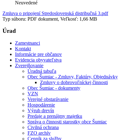
Neuvedené
Zmluva o pripojení Stredoslovenská distribučná 3.pdf
Typ súboru: PDF dokument, Veľkosť: 1,66 MB
Úrad
Zamestnanci
Kontakt
Informácie pre občanov
Evidencia obyvateľstva
Zverejňovanie
Úradná tabuľa
Obec Šumiac - Zmluvy, Faktúry, Objednávky
Zmluvy o dobrovoľníckej činnosti
Obec Šumiac - dokumenty
VZN
Verejné obstarávanie
Hospodárenie
Výrub drevín
Predaje a prenájmy majetku
Správa o činnosti starostky obce Šumiac
Civilná ochrana
FZO archív
Cenník za služby