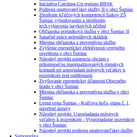
Iniciatíva Catching-Up regions BBSK
Podpora opatrovateľskej služby II v obci Šumiac
Zlepšenie kľúčových kompetencií žiakov ZŠ
Šumiac vybudovaním a zlepšením
tech.vybavenia jazykových učební
Občianska poriadková služba v obci Šumiac II
Sanačné práce nelegálnych skládok
Miestna občianska a preventívna služba
Zvýšenie energetickej efektívnosti verejného
osvetlenia v obci Šumiac
Národný projekt asistencia obciam s
prítomnosťou marginalizovaných rómskych
komunít pri usporiadaní právnych vzťahov k
pozemkom pod osídleniami
Zvyšovanie energetickej účinnosti Obecného
úradu v obci Šumiac
Miestna občianska a preventívna služba v obci
Šumiac
Lesná cesta Šumiac - Kráľova hoľa, etapa č. 1,
stavebné úpravy
Národný projekt: Usporiadania právnych
vzťahov k pozemkom - Vysporiadanie pozemkov
v obci Šumiac
Národný projekt podpora opatrovateľskej služby
Samospráva