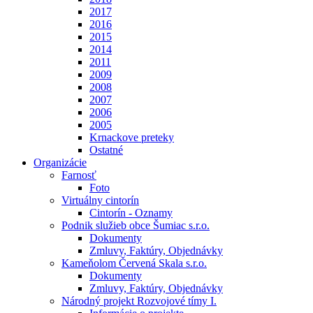
2017
2016
2015
2014
2011
2009
2008
2007
2006
2005
Krnackove preteky
Ostatné
Organizácie
Farnosť
Foto
Virtuálny cintorín
Cintorín - Oznamy
Podnik služieb obce Šumiac s.r.o.
Dokumenty
Zmluvy, Faktúry, Objednávky
Kameňolom Červená Skala s.r.o.
Dokumenty
Zmluvy, Faktúry, Objednávky
Národný projekt Rozvojové tímy I.