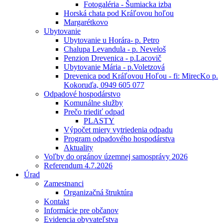
Fotogaléria - Šumiacka izba
Horská chata pod Kráľovou hoľou
Margarétkovo
Ubytovanie
Ubytovanie u Horára- p. Petro
Chalupa Levandula - p. Neveloš
Penzion Drevenica - p.Lacovič
Ubytovanie Mária - p.Voletzová
Drevenica pod Kráľovou Hoľou - fi: MirecKo p.
Kokoruďa, 0949 605 077
Odpadové hospodárstvo
Komunálne služby
Prečo triediť odpad
PLASTY
Výpočet miery vytriedenia odpadu
Program odpadového hospodárstva
Aktuality
Voľby do orgánov územnej samosprávy 2026
Referendum 4.7.2026
Úrad
Zamestnanci
Organizačná štruktúra
Kontakt
Informácie pre občanov
Evidencia obyvateľstva