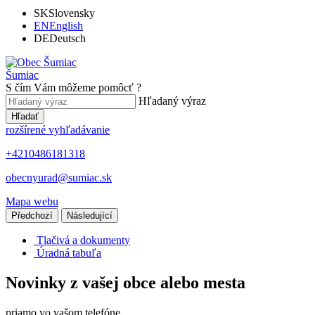
SK
Slovensky
EN
English
DE
Deutsch
Šumiac
S čím Vám môžeme pomôcť ?
Hľadaný výraz
Hľadať
rozšírené vyhľadávanie
+4210486181318
obecnyurad@sumiac.sk
Mapa webu
Předchozí
Následující
Tlačivá a dokumenty
Úradná tabuľa
Novinky z vašej obce alebo mesta
priamo vo vašom telefóne