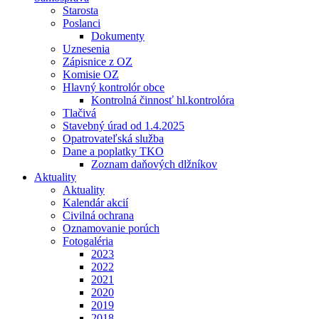
Starosta
Poslanci
Dokumenty
Uznesenia
Zápisnice z OZ
Komisie OZ
Hlavný kontrolór obce
Kontrolná činnosť hl.kontrolóra
Tlačivá
Stavebný úrad od 1.4.2025
Opatrovateľská služba
Dane a poplatky TKO
Zoznam daňových dlžníkov
Aktuality
Aktuality
Kalendár akcií
Civilná ochrana
Oznamovanie porúch
Fotogaléria
2023
2022
2021
2020
2019
2018