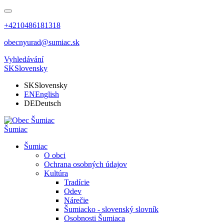
+4210486181318
obecnyurad@sumiac.sk
Vyhledávání
SK
Slovensky
SK
Slovensky
EN
English
DE
Deutsch
Šumiac
Šumiac
O obci
Ochrana osobných údajov
Kultúra
Tradície
Odev
Nárečie
Šumiacko - slovenský slovník
Osobnosti Šumiaca