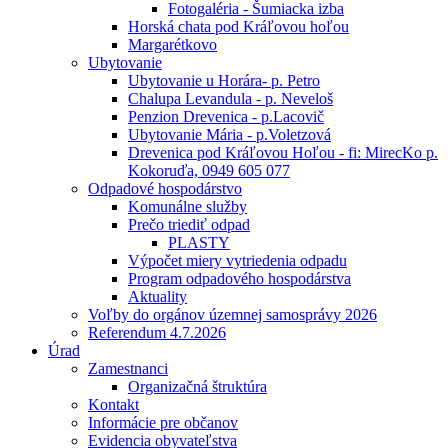
Fotogaléria - Šumiacka izba
Horská chata pod Kráľovou hoľou
Margarétkovo
Ubytovanie
Ubytovanie u Horára- p. Petro
Chalupa Levandula - p. Neveloš
Penzion Drevenica - p.Lacovič
Ubytovanie Mária - p.Voletzová
Drevenica pod Kráľovou Hoľou - fi: MirecKo p.
Kokoruďa, 0949 605 077
Odpadové hospodárstvo
Komunálne služby
Prečo triediť odpad
PLASTY
Výpočet miery vytriedenia odpadu
Program odpadového hospodárstva
Aktuality
Voľby do orgánov územnej samosprávy 2026
Referendum 4.7.2026
Úrad
Zamestnanci
Organizačná štruktúra
Kontakt
Informácie pre občanov
Evidencia obyvateľstva