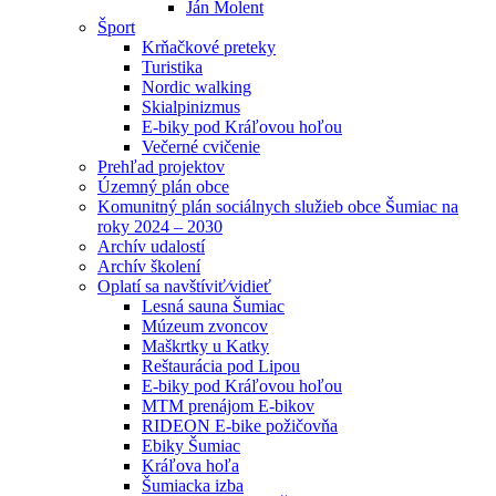
Ján Molent
Šport
Krňačkové preteky
Turistika
Nordic walking
Skialpinizmus
E-biky pod Kráľovou hoľou
Večerné cvičenie
Prehľad projektov
Územný plán obce
Komunitný plán sociálnych služieb obce Šumiac na
roky 2024 – 2030
Archív udalostí
Archív školení
Oplatí sa navštíviť⁄vidieť
Lesná sauna Šumiac
Múzeum zvoncov
Maškrtky u Katky
Reštaurácia pod Lipou
E-biky pod Kráľovou hoľou
MTM prenájom E-bikov
RIDEON E-bike požičovňa
Ebiky Šumiac
Kráľova hoľa
Šumiacka izba