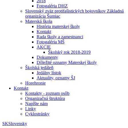
2018
Fotogaléria DHZ
Slovenský zväz protifašistických bojovníkov Základná
organizácia Šumiac
Materská škola
História materskej školy
Kontakt
Rada školy a zamestnanci
Fotogaléria MŠ
AKCIE
Školský rok 2018-2019
Dokumenty
Dôležité oznamy Materskej školy
Školská jedáleň
Jedálny lístok
Aktuality, oznamy ŠJ
Horehronie
Kontakt
Kontakty - zoznam osôb
Organizačná štruktúra
Napíšte nám
Linky
Cyklostránky
SK
Slovensky