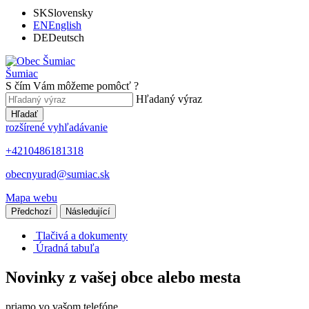
SK
Slovensky
EN
English
DE
Deutsch
Šumiac
S čím Vám môžeme pomôcť ?
Hľadaný výraz
Hľadať
rozšírené vyhľadávanie
+4210486181318
obecnyurad@sumiac.sk
Mapa webu
Předchozí
Následující
Tlačivá a dokumenty
Úradná tabuľa
Novinky z vašej obce alebo mesta
priamo vo vašom telefóne