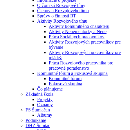
Informácie o projekte
O čom sú Rozvojové tímy
Členovia Rozvojového tímu
Správy o činnosti RT
Aktivity Rozvojového tímu
Aktivity komunitného charakteru
Aktivity Nenementorky a Nene
Práca Sociálnych pracovníkov
Aktivity Rozvojových pracovníkov pre
bývanie
Aktivity Rozvojových pracovníkov pre
mládež
Práca Rozvojového pracovníka pre
pracovné poradenstvo
Komunitné fórum a Fokusová skupina
Komunitné fórum
Fokusová skupina
Čo plánujeme
Základná škola
Projekty
Oznamy
FS Šumiačan
Albumy
Podnikanie
DHZ Šumiac