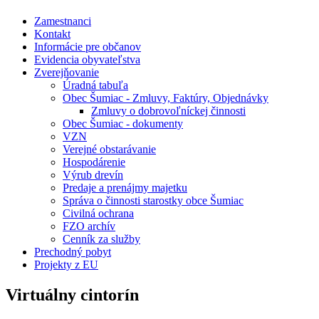
Zamestnanci
Kontakt
Informácie pre občanov
Evidencia obyvateľstva
Zverejňovanie
Úradná tabuľa
Obec Šumiac - Zmluvy, Faktúry, Objednávky
Zmluvy o dobrovoľníckej činnosti
Obec Šumiac - dokumenty
VZN
Verejné obstarávanie
Hospodárenie
Výrub drevín
Predaje a prenájmy majetku
Správa o činnosti starostky obce Šumiac
Civilná ochrana
FZO archív
Cenník za služby
Prechodný pobyt
Projekty z EU
Virtuálny cintorín