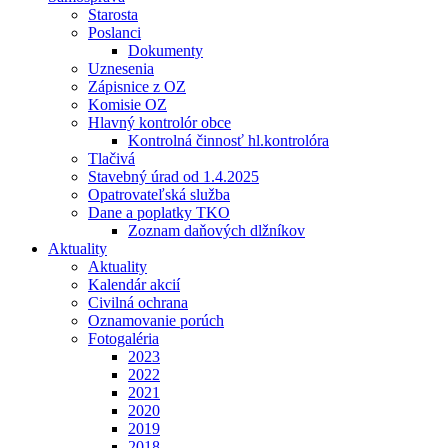
Starosta
Poslanci
Dokumenty
Uznesenia
Zápisnice z OZ
Komisie OZ
Hlavný kontrolór obce
Kontrolná činnosť hl.kontrolóra
Tlačivá
Stavebný úrad od 1.4.2025
Opatrovateľská služba
Dane a poplatky TKO
Zoznam daňových dlžníkov
Aktuality
Aktuality
Kalendár akcií
Civilná ochrana
Oznamovanie porúch
Fotogaléria
2023
2022
2021
2020
2019
2018