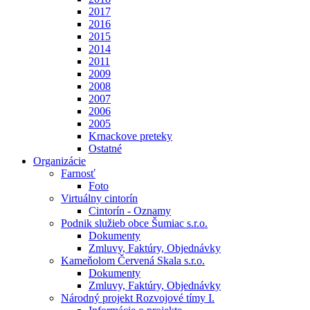
2017
2016
2015
2014
2011
2009
2008
2007
2006
2005
Krnackove preteky
Ostatné
Organizácie
Farnosť
Foto
Virtuálny cintorín
Cintorín - Oznamy
Podnik služieb obce Šumiac s.r.o.
Dokumenty
Zmluvy, Faktúry, Objednávky
Kameňolom Červená Skala s.r.o.
Dokumenty
Zmluvy, Faktúry, Objednávky
Národný projekt Rozvojové tímy I.