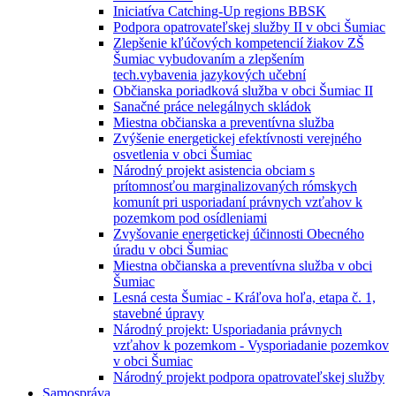
Iniciatíva Catching-Up regions BBSK
Podpora opatrovateľskej služby II v obci Šumiac
Zlepšenie kľúčových kompetencií žiakov ZŠ
Šumiac vybudovaním a zlepšením
tech.vybavenia jazykových učební
Občianska poriadková služba v obci Šumiac II
Sanačné práce nelegálnych skládok
Miestna občianska a preventívna služba
Zvýšenie energetickej efektívnosti verejného
osvetlenia v obci Šumiac
Národný projekt asistencia obciam s
prítomnosťou marginalizovaných rómskych
komunít pri usporiadaní právnych vzťahov k
pozemkom pod osídleniami
Zvyšovanie energetickej účinnosti Obecného
úradu v obci Šumiac
Miestna občianska a preventívna služba v obci
Šumiac
Lesná cesta Šumiac - Kráľova hoľa, etapa č. 1,
stavebné úpravy
Národný projekt: Usporiadania právnych
vzťahov k pozemkom - Vysporiadanie pozemkov
v obci Šumiac
Národný projekt podpora opatrovateľskej služby
Samospráva