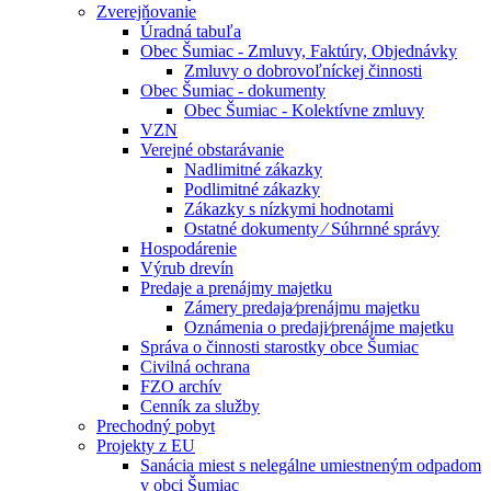
Zverejňovanie
Úradná tabuľa
Obec Šumiac - Zmluvy, Faktúry, Objednávky
Zmluvy o dobrovoľníckej činnosti
Obec Šumiac - dokumenty
Obec Šumiac - Kolektívne zmluvy
VZN
Verejné obstarávanie
Nadlimitné zákazky
Podlimitné zákazky
Zákazky s nízkymi hodnotami
Ostatné dokumenty ⁄ Súhrnné správy
Hospodárenie
Výrub drevín
Predaje a prenájmy majetku
Zámery predaja⁄prenájmu majetku
Oznámenia o predaji⁄prenájme majetku
Správa o činnosti starostky obce Šumiac
Civilná ochrana
FZO archív
Cenník za služby
Prechodný pobyt
Projekty z EU
Sanácia miest s nelegálne umiestneným odpadom
v obci Šumiac