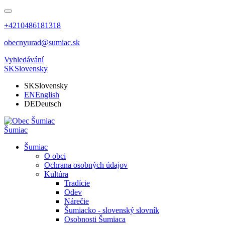
+4210486181318
obecnyurad@sumiac.sk
Vyhledávání
SK
Slovensky
SK
Slovensky
EN
English
DE
Deutsch
Šumiac
Šumiac
O obci
Ochrana osobných údajov
Kultúra
Tradície
Odev
Nárečie
Šumiacko - slovenský slovník
Osobnosti Šumiaca