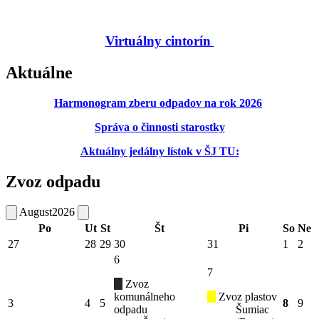
Virtuálny cintorín
Aktuálne
Harmonogram zberu odpadov na rok 2026
Správa o činnosti starostky
Aktuálny jedálny lístok v ŠJ TU:
Zvoz odpadu
August
2026
Po
Ut
St
Št
Pi
So
Ne
27
28
29
30
31
1
2
6
7
Zvoz
komunálneho
Zvoz plastov
3
4
5
8
9
odpadu
Šumiac