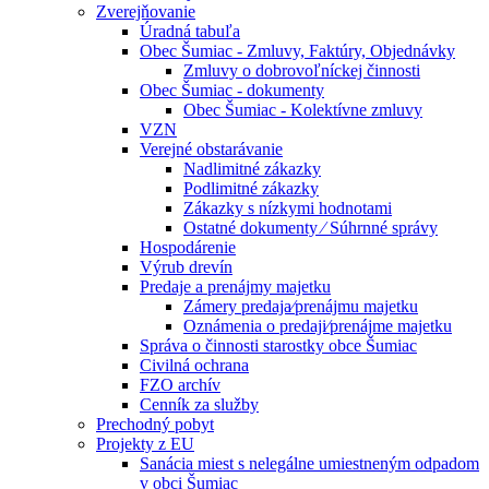
Zverejňovanie
Úradná tabuľa
Obec Šumiac - Zmluvy, Faktúry, Objednávky
Zmluvy o dobrovoľníckej činnosti
Obec Šumiac - dokumenty
Obec Šumiac - Kolektívne zmluvy
VZN
Verejné obstarávanie
Nadlimitné zákazky
Podlimitné zákazky
Zákazky s nízkymi hodnotami
Ostatné dokumenty ⁄ Súhrnné správy
Hospodárenie
Výrub drevín
Predaje a prenájmy majetku
Zámery predaja⁄prenájmu majetku
Oznámenia o predaji⁄prenájme majetku
Správa o činnosti starostky obce Šumiac
Civilná ochrana
FZO archív
Cenník za služby
Prechodný pobyt
Projekty z EU
Sanácia miest s nelegálne umiestneným odpadom
v obci Šumiac