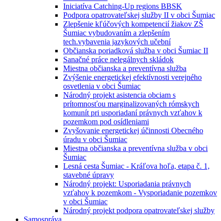
Iniciatíva Catching-Up regions BBSK
Podpora opatrovateľskej služby II v obci Šumiac
Zlepšenie kľúčových kompetencií žiakov ZŠ
Šumiac vybudovaním a zlepšením
tech.vybavenia jazykových učební
Občianska poriadková služba v obci Šumiac II
Sanačné práce nelegálnych skládok
Miestna občianska a preventívna služba
Zvýšenie energetickej efektívnosti verejného
osvetlenia v obci Šumiac
Národný projekt asistencia obciam s
prítomnosťou marginalizovaných rómskych
komunít pri usporiadaní právnych vzťahov k
pozemkom pod osídleniami
Zvyšovanie energetickej účinnosti Obecného
úradu v obci Šumiac
Miestna občianska a preventívna služba v obci
Šumiac
Lesná cesta Šumiac - Kráľova hoľa, etapa č. 1,
stavebné úpravy
Národný projekt: Usporiadania právnych
vzťahov k pozemkom - Vysporiadanie pozemkov
v obci Šumiac
Národný projekt podpora opatrovateľskej služby
Samospráva