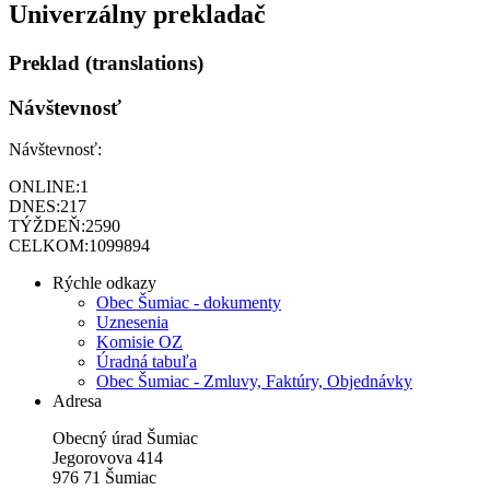
Univerzálny prekladač
Preklad (translations)
Návštevnosť
Návštevnosť:
ONLINE:
1
DNES:
217
TÝŽDEŇ:
2590
CELKOM:
1099894
Rýchle odkazy
Obec Šumiac - dokumenty
Uznesenia
Komisie OZ
Úradná tabuľa
Obec Šumiac - Zmluvy, Faktúry, Objednávky
Adresa
Obecný úrad Šumiac
Jegorovova 414
976 71 Šumiac