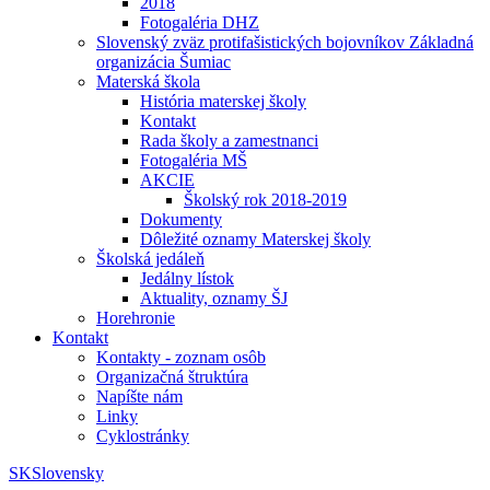
2018
Fotogaléria DHZ
Slovenský zväz protifašistických bojovníkov Základná
organizácia Šumiac
Materská škola
História materskej školy
Kontakt
Rada školy a zamestnanci
Fotogaléria MŠ
AKCIE
Školský rok 2018-2019
Dokumenty
Dôležité oznamy Materskej školy
Školská jedáleň
Jedálny lístok
Aktuality, oznamy ŠJ
Horehronie
Kontakt
Kontakty - zoznam osôb
Organizačná štruktúra
Napíšte nám
Linky
Cyklostránky
SK
Slovensky