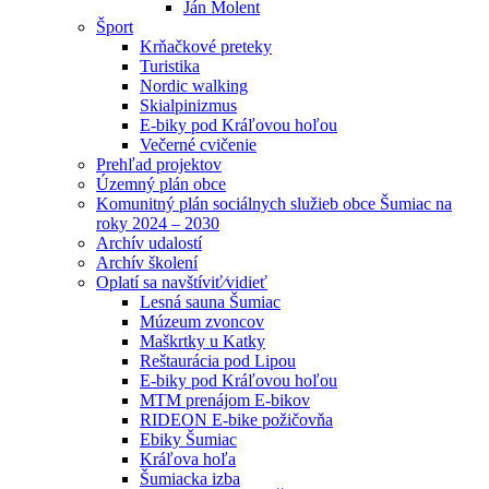
Ján Molent
Šport
Krňačkové preteky
Turistika
Nordic walking
Skialpinizmus
E-biky pod Kráľovou hoľou
Večerné cvičenie
Prehľad projektov
Územný plán obce
Komunitný plán sociálnych služieb obce Šumiac na
roky 2024 – 2030
Archív udalostí
Archív školení
Oplatí sa navštíviť⁄vidieť
Lesná sauna Šumiac
Múzeum zvoncov
Maškrtky u Katky
Reštaurácia pod Lipou
E-biky pod Kráľovou hoľou
MTM prenájom E-bikov
RIDEON E-bike požičovňa
Ebiky Šumiac
Kráľova hoľa
Šumiacka izba