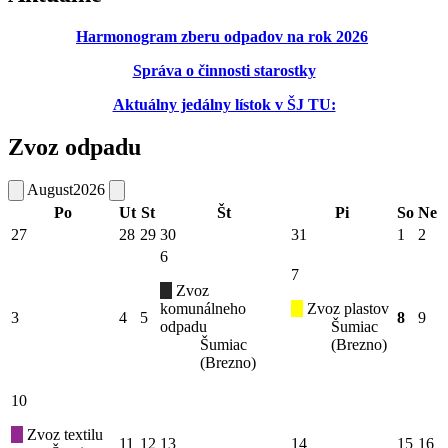
Harmonogram zberu odpadov na rok 2026
Správa o činnosti starostky
Aktuálny jedálny lístok v ŠJ TU:
Zvoz odpadu
August
2026
Po
Ut
St
Št
Pi
So
Ne
27
28
29
30
31
1
2
6
7
Zvoz
komunálneho
Zvoz plastov
3
4
5
8
9
odpadu
Šumiac
Šumiac
(Brezno)
(Brezno)
10
Zvoz textilu
11
12
13
14
15
16