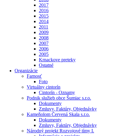
2017
2016
2015
2014
2011
2009
2008
2007
2006
2005
Krnackove preteky
Ostatné
Organizácie
Farnosť
Foto
Virtuálny cintorín
Cintorín - Oznamy
Podnik služieb obce Šumiac s.r.o.
Dokumenty
Zmluvy, Faktúry, Objednávky
Kameňolom Červená Skala s.r.o.
Dokumenty
Zmluvy, Faktúry, Objednávky
Národný projekt Rozvojové tímy I.