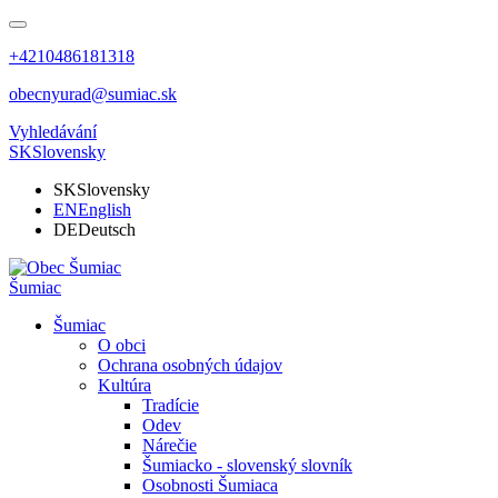
+4210486181318
obecnyurad@sumiac.sk
Vyhledávání
SK
Slovensky
SK
Slovensky
EN
English
DE
Deutsch
Šumiac
Šumiac
O obci
Ochrana osobných údajov
Kultúra
Tradície
Odev
Nárečie
Šumiacko - slovenský slovník
Osobnosti Šumiaca