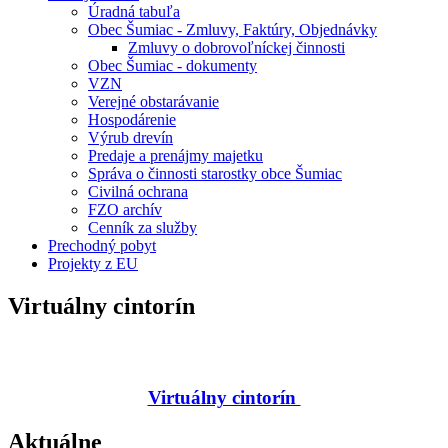
Úradná tabuľa
Obec Šumiac - Zmluvy, Faktúry, Objednávky
Zmluvy o dobrovoľníckej činnosti
Obec Šumiac - dokumenty
VZN
Verejné obstarávanie
Hospodárenie
Výrub drevín
Predaje a prenájmy majetku
Správa o činnosti starostky obce Šumiac
Civilná ochrana
FZO archív
Cenník za služby
Prechodný pobyt
Projekty z EU
Virtuálny cintorín
Virtuálny cintorín
Aktuálne