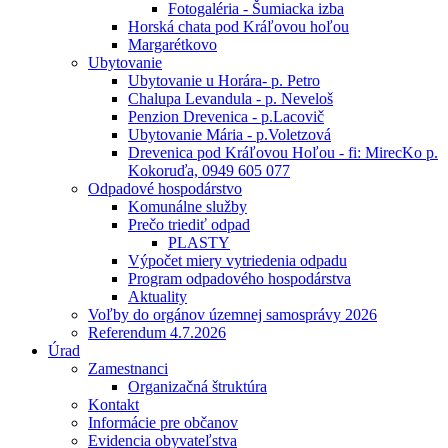
Fotogaléria - Šumiacka izba
Horská chata pod Kráľovou hoľou
Margarétkovo
Ubytovanie
Ubytovanie u Horára- p. Petro
Chalupa Levandula - p. Neveloš
Penzion Drevenica - p.Lacovič
Ubytovanie Mária - p.Voletzová
Drevenica pod Kráľovou Hoľou - fi: MirecKo p.
Kokoruďa, 0949 605 077
Odpadové hospodárstvo
Komunálne služby
Prečo triediť odpad
PLASTY
Výpočet miery vytriedenia odpadu
Program odpadového hospodárstva
Aktuality
Voľby do orgánov územnej samosprávy 2026
Referendum 4.7.2026
Úrad
Zamestnanci
Organizačná štruktúra
Kontakt
Informácie pre občanov
Evidencia obyvateľstva