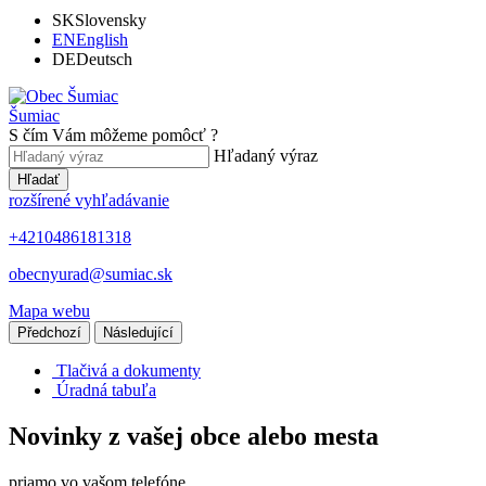
SK
Slovensky
EN
English
DE
Deutsch
Šumiac
S čím Vám môžeme pomôcť ?
Hľadaný výraz
Hľadať
rozšírené vyhľadávanie
+4210486181318
obecnyurad@sumiac.sk
Mapa webu
Předchozí
Následující
Tlačivá a dokumenty
Úradná tabuľa
Novinky z vašej obce alebo mesta
priamo vo vašom telefóne