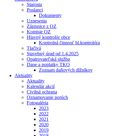
Starosta
Poslanci
Dokumenty
Uznesenia
Zápisnice z OZ
Komisie OZ
Hlavný kontrolór obce
Kontrolná činnosť hl.kontrolóra
Tlačivá
Stavebný úrad od 1.4.2025
Opatrovateľská služba
Dane a poplatky TKO
Zoznam daňových dlžníkov
Aktuality
Aktuality
Kalendár akcií
Civilná ochrana
Oznamovanie porúch
Fotogaléria
2023
2022
2021
2020
2019
2018