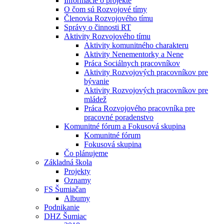
Informácie o projekte
O čom sú Rozvojové tímy
Členovia Rozvojového tímu
Správy o činnosti RT
Aktivity Rozvojového tímu
Aktivity komunitného charakteru
Aktivity Nenementorky a Nene
Práca Sociálnych pracovníkov
Aktivity Rozvojových pracovníkov pre
bývanie
Aktivity Rozvojových pracovníkov pre
mládež
Práca Rozvojového pracovníka pre
pracovné poradenstvo
Komunitné fórum a Fokusová skupina
Komunitné fórum
Fokusová skupina
Čo plánujeme
Základná škola
Projekty
Oznamy
FS Šumiačan
Albumy
Podnikanie
DHZ Šumiac