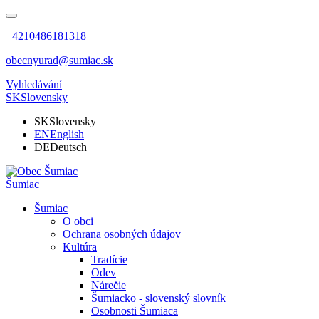
+4210486181318
obecnyurad@sumiac.sk
Vyhledávání
SK
Slovensky
SK
Slovensky
EN
English
DE
Deutsch
Šumiac
Šumiac
O obci
Ochrana osobných údajov
Kultúra
Tradície
Odev
Nárečie
Šumiacko - slovenský slovník
Osobnosti Šumiaca