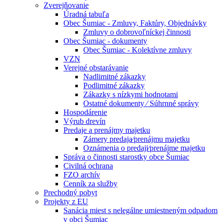
Zverejňovanie
Úradná tabuľa
Obec Šumiac - Zmluvy, Faktúry, Objednávky
Zmluvy o dobrovoľníckej činnosti
Obec Šumiac - dokumenty
Obec Šumiac - Kolektívne zmluvy
VZN
Verejné obstarávanie
Nadlimitné zákazky
Podlimitné zákazky
Zákazky s nízkymi hodnotami
Ostatné dokumenty ⁄ Súhrnné správy
Hospodárenie
Výrub drevín
Predaje a prenájmy majetku
Zámery predaja⁄prenájmu majetku
Oznámenia o predaji⁄prenájme majetku
Správa o činnosti starostky obce Šumiac
Civilná ochrana
FZO archív
Cenník za služby
Prechodný pobyt
Projekty z EU
Sanácia miest s nelegálne umiestneným odpadom
v obci Šumiac