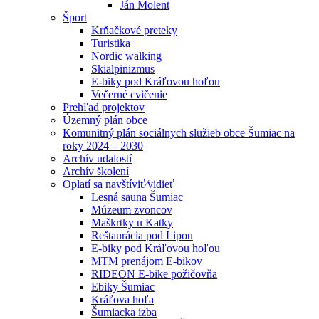
Ján Molent
Šport
Krňačkové preteky
Turistika
Nordic walking
Skialpinizmus
E-biky pod Kráľovou hoľou
Večerné cvičenie
Prehľad projektov
Územný plán obce
Komunitný plán sociálnych služieb obce Šumiac na
roky 2024 – 2030
Archív udalostí
Archív školení
Oplatí sa navštíviť⁄vidieť
Lesná sauna Šumiac
Múzeum zvoncov
Maškrtky u Katky
Reštaurácia pod Lipou
E-biky pod Kráľovou hoľou
MTM prenájom E-bikov
RIDEON E-bike požičovňa
Ebiky Šumiac
Kráľova hoľa
Šumiacka izba