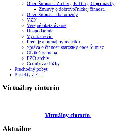
Obec Šumiac - Zmluvy, Faktúry, Objednávky
Zmluvy o dobrovoľníckej činnosti
Obec Šumiac - dokumenty
VZN
Verejné obstarávanie
Hospodárenie
Výrub drevín
Predaje a prenájmy majetku
Správa o činnosti starostky obce Šumiac
Civilná ochrana
FZO archív
Cenník za služby
Prechodný pobyt
Projekty z EU
Virtuálny cintorín
Virtuálny cintorín
Aktuálne