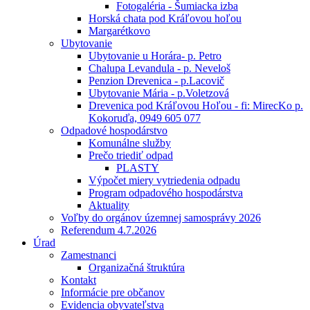
Fotogaléria - Šumiacka izba
Horská chata pod Kráľovou hoľou
Margarétkovo
Ubytovanie
Ubytovanie u Horára- p. Petro
Chalupa Levandula - p. Neveloš
Penzion Drevenica - p.Lacovič
Ubytovanie Mária - p.Voletzová
Drevenica pod Kráľovou Hoľou - fi: MirecKo p.
Kokoruďa, 0949 605 077
Odpadové hospodárstvo
Komunálne služby
Prečo triediť odpad
PLASTY
Výpočet miery vytriedenia odpadu
Program odpadového hospodárstva
Aktuality
Voľby do orgánov územnej samosprávy 2026
Referendum 4.7.2026
Úrad
Zamestnanci
Organizačná štruktúra
Kontakt
Informácie pre občanov
Evidencia obyvateľstva