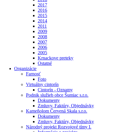
2017
2016
2015
2014
2011
2009
2008
2007
2006
2005
Krnackove preteky
Ostatné
Organizácie
Farnosť
Foto
Virtuálny cintorín
Cintorín - Oznamy
Podnik služieb obce Šumiac s.r.o.
Dokumenty
Zmluvy, Faktúry, Objednávky
Kameňolom Červená Skala s.r.o.
Dokumenty
Zmluvy, Faktúry, Objednávky
Národný projekt Rozvojové tímy I.