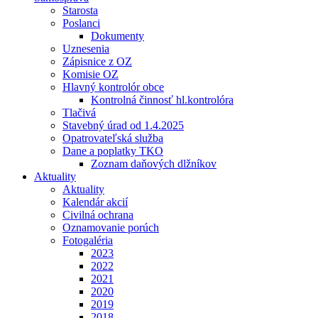
Starosta
Poslanci
Dokumenty
Uznesenia
Zápisnice z OZ
Komisie OZ
Hlavný kontrolór obce
Kontrolná činnosť hl.kontrolóra
Tlačivá
Stavebný úrad od 1.4.2025
Opatrovateľská služba
Dane a poplatky TKO
Zoznam daňových dlžníkov
Aktuality
Aktuality
Kalendár akcií
Civilná ochrana
Oznamovanie porúch
Fotogaléria
2023
2022
2021
2020
2019
2018