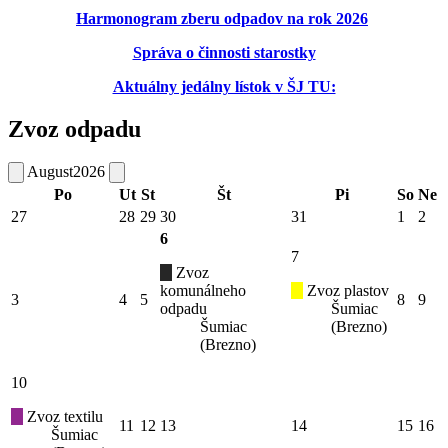
Harmonogram zberu odpadov na rok 2026
Správa o činnosti starostky
Aktuálny jedálny lístok v ŠJ TU:
Zvoz odpadu
August
2026
Po
Ut
St
Št
Pi
So
Ne
27
28
29
30
31
1
2
6
7
Zvoz
komunálneho
Zvoz plastov
3
4
5
8
9
odpadu
Šumiac
Šumiac
(Brezno)
(Brezno)
10
Zvoz textilu
11
12
13
14
15
16
Šumiac