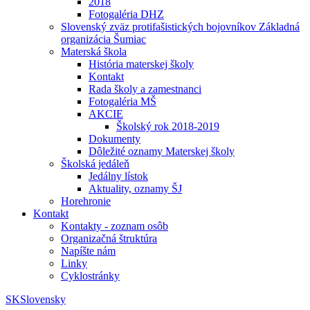
2018
Fotogaléria DHZ
Slovenský zväz protifašistických bojovníkov Základná
organizácia Šumiac
Materská škola
História materskej školy
Kontakt
Rada školy a zamestnanci
Fotogaléria MŠ
AKCIE
Školský rok 2018-2019
Dokumenty
Dôležité oznamy Materskej školy
Školská jedáleň
Jedálny lístok
Aktuality, oznamy ŠJ
Horehronie
Kontakt
Kontakty - zoznam osôb
Organizačná štruktúra
Napíšte nám
Linky
Cyklostránky
SK
Slovensky