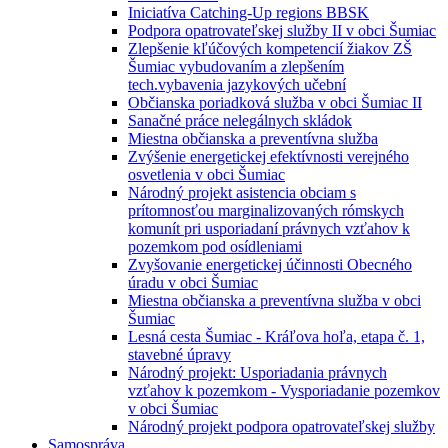
Iniciatíva Catching-Up regions BBSK
Podpora opatrovateľskej služby II v obci Šumiac
Zlepšenie kľúčových kompetencií žiakov ZŠ
Šumiac vybudovaním a zlepšením
tech.vybavenia jazykových učební
Občianska poriadková služba v obci Šumiac II
Sanačné práce nelegálnych skládok
Miestna občianska a preventívna služba
Zvýšenie energetickej efektívnosti verejného
osvetlenia v obci Šumiac
Národný projekt asistencia obciam s
prítomnosťou marginalizovaných rómskych
komunít pri usporiadaní právnych vzťahov k
pozemkom pod osídleniami
Zvyšovanie energetickej účinnosti Obecného
úradu v obci Šumiac
Miestna občianska a preventívna služba v obci
Šumiac
Lesná cesta Šumiac - Kráľova hoľa, etapa č. 1,
stavebné úpravy
Národný projekt: Usporiadania právnych
vzťahov k pozemkom - Vysporiadanie pozemkov
v obci Šumiac
Národný projekt podpora opatrovateľskej služby
Samospráva