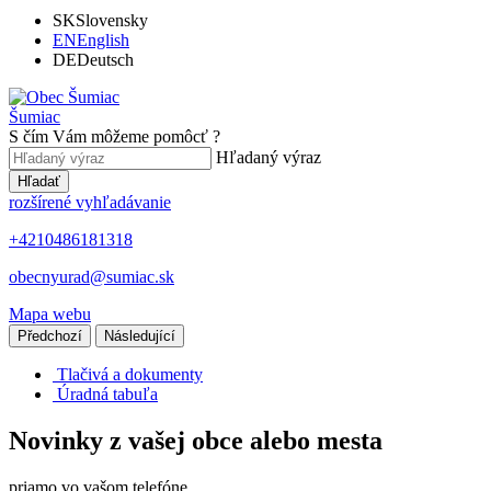
SK
Slovensky
EN
English
DE
Deutsch
Šumiac
S čím Vám môžeme pomôcť ?
Hľadaný výraz
Hľadať
rozšírené vyhľadávanie
+4210486181318
obecnyurad@sumiac.sk
Mapa webu
Předchozí
Následující
Tlačivá a dokumenty
Úradná tabuľa
Novinky z vašej obce alebo mesta
priamo vo vašom telefóne