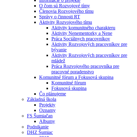
Informácie o projekte
O čom sú Rozvojové tímy
Členovia Rozvojového tímu
Správy o činnosti RT
Aktivity Rozvojového tímu
Aktivity komunitného charakteru
Aktivity Nenementorky a Nene
Práca Sociálnych pracovníkov
Aktivity Rozvojových pracovníkov pre
bývanie
Aktivity Rozvojových pracovníkov pre
mládež
Práca Rozvojového pracovníka pre
pracovné poradenstvo
Komunitné fórum a Fokusová skupina
Komunitné fórum
Fokusová skupina
Čo plánujeme
Základná škola
Projekty
Oznamy
FS Šumiačan
Albumy
Podnikanie
DHZ Šumiac