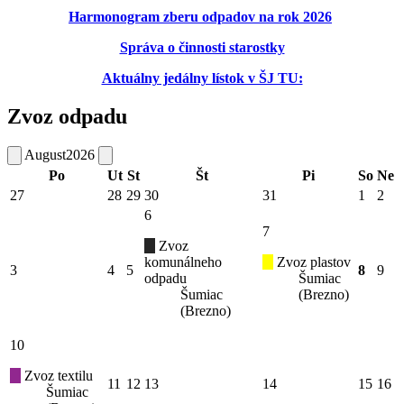
Harmonogram zberu odpadov na rok 2026
Správa o činnosti starostky
Aktuálny jedálny lístok v ŠJ TU:
Zvoz odpadu
August
2026
Po
Ut
St
Št
Pi
So
Ne
27
28
29
30
31
1
2
6
7
Zvoz
komunálneho
Zvoz plastov
3
4
5
8
9
odpadu
Šumiac
Šumiac
(Brezno)
(Brezno)
10
Zvoz textilu
11
12
13
14
15
16
Šumiac