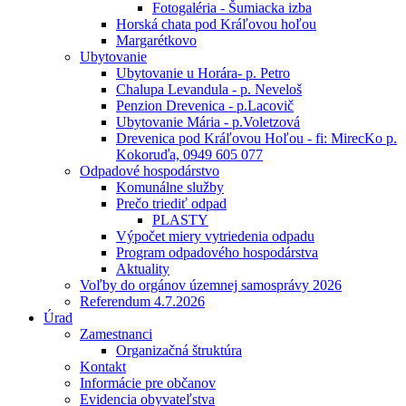
Fotogaléria - Šumiacka izba
Horská chata pod Kráľovou hoľou
Margarétkovo
Ubytovanie
Ubytovanie u Horára- p. Petro
Chalupa Levandula - p. Neveloš
Penzion Drevenica - p.Lacovič
Ubytovanie Mária - p.Voletzová
Drevenica pod Kráľovou Hoľou - fi: MirecKo p.
Kokoruďa, 0949 605 077
Odpadové hospodárstvo
Komunálne služby
Prečo triediť odpad
PLASTY
Výpočet miery vytriedenia odpadu
Program odpadového hospodárstva
Aktuality
Voľby do orgánov územnej samosprávy 2026
Referendum 4.7.2026
Úrad
Zamestnanci
Organizačná štruktúra
Kontakt
Informácie pre občanov
Evidencia obyvateľstva