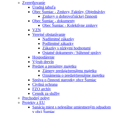
Zverejňovanie
Úradná tabuľa
Obec Šumiac - Zmluvy, Faktúry, Objednávky
Zmluvy o dobrovoľníckej činnosti
Obec Šumiac - dokumenty
Obec Šumiac - Kolektívne zmluvy
VZN
Verejné obstarávanie
Nadlimitné zákazky
Podlimitné zákazky
Zákazky s nízkymi hodnotami
Ostatné dokumenty ⁄ Súhrnné správy
Hospodárenie
Výrub drevín
Predaje a prenájmy majetku
Zámery predaja⁄prenájmu majetku
Oznámenia o predaji⁄prenájme majetku
Správa o činnosti starostky obce Šumiac
Civilná ochrana
FZO archív
Cenník za služby
Prechodný pobyt
Projekty z EU
Sanácia miest s nelegálne umiestneným odpadom
v obci Šumiac