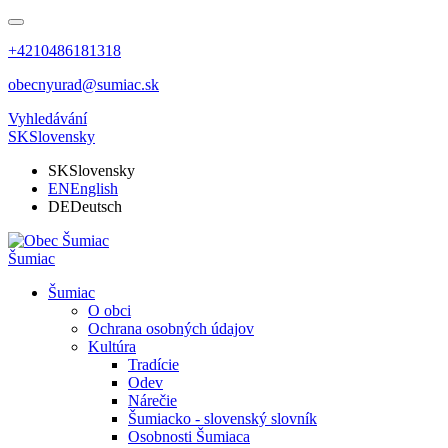
+4210486181318
obecnyurad@sumiac.sk
Vyhledávání
SK
Slovensky
SK
Slovensky
EN
English
DE
Deutsch
Šumiac
Šumiac
O obci
Ochrana osobných údajov
Kultúra
Tradície
Odev
Nárečie
Šumiacko - slovenský slovník
Osobnosti Šumiaca