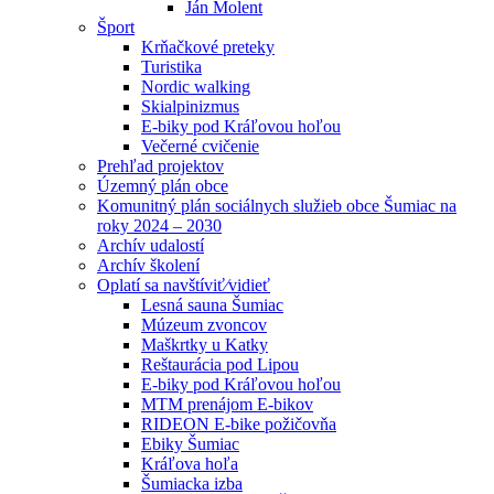
Ján Molent
Šport
Krňačkové preteky
Turistika
Nordic walking
Skialpinizmus
E-biky pod Kráľovou hoľou
Večerné cvičenie
Prehľad projektov
Územný plán obce
Komunitný plán sociálnych služieb obce Šumiac na
roky 2024 – 2030
Archív udalostí
Archív školení
Oplatí sa navštíviť⁄vidieť
Lesná sauna Šumiac
Múzeum zvoncov
Maškrtky u Katky
Reštaurácia pod Lipou
E-biky pod Kráľovou hoľou
MTM prenájom E-bikov
RIDEON E-bike požičovňa
Ebiky Šumiac
Kráľova hoľa
Šumiacka izba