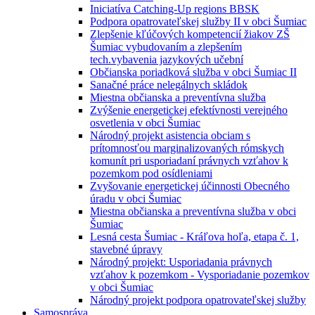
Iniciatíva Catching-Up regions BBSK
Podpora opatrovateľskej služby II v obci Šumiac
Zlepšenie kľúčových kompetencií žiakov ZŠ
Šumiac vybudovaním a zlepšením
tech.vybavenia jazykových učební
Občianska poriadková služba v obci Šumiac II
Sanačné práce nelegálnych skládok
Miestna občianska a preventívna služba
Zvýšenie energetickej efektívnosti verejného
osvetlenia v obci Šumiac
Národný projekt asistencia obciam s
prítomnosťou marginalizovaných rómskych
komunít pri usporiadaní právnych vzťahov k
pozemkom pod osídleniami
Zvyšovanie energetickej účinnosti Obecného
úradu v obci Šumiac
Miestna občianska a preventívna služba v obci
Šumiac
Lesná cesta Šumiac - Kráľova hoľa, etapa č. 1,
stavebné úpravy
Národný projekt: Usporiadania právnych
vzťahov k pozemkom - Vysporiadanie pozemkov
v obci Šumiac
Národný projekt podpora opatrovateľskej služby
Samospráva