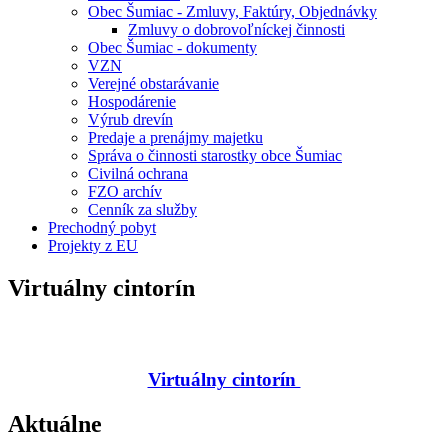
Obec Šumiac - Zmluvy, Faktúry, Objednávky
Zmluvy o dobrovoľníckej činnosti
Obec Šumiac - dokumenty
VZN
Verejné obstarávanie
Hospodárenie
Výrub drevín
Predaje a prenájmy majetku
Správa o činnosti starostky obce Šumiac
Civilná ochrana
FZO archív
Cenník za služby
Prechodný pobyt
Projekty z EU
Virtuálny cintorín
Virtuálny cintorín
Aktuálne