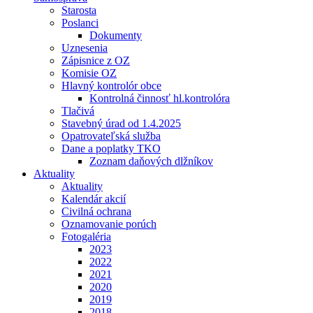
Starosta
Poslanci
Dokumenty
Uznesenia
Zápisnice z OZ
Komisie OZ
Hlavný kontrolór obce
Kontrolná činnosť hl.kontrolóra
Tlačivá
Stavebný úrad od 1.4.2025
Opatrovateľská služba
Dane a poplatky TKO
Zoznam daňových dlžníkov
Aktuality
Aktuality
Kalendár akcií
Civilná ochrana
Oznamovanie porúch
Fotogaléria
2023
2022
2021
2020
2019
2018