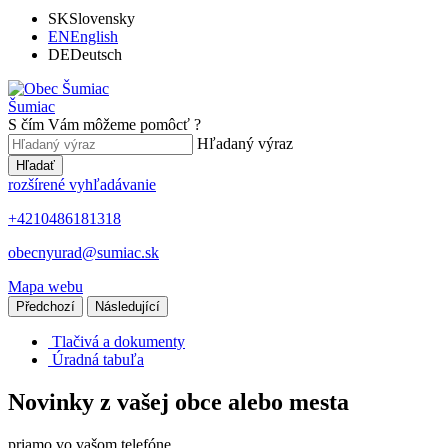
SK
Slovensky
EN
English
DE
Deutsch
Šumiac
S čím Vám môžeme pomôcť ?
Hľadaný výraz
Hľadať
rozšírené vyhľadávanie
+4210486181318
obecnyurad@sumiac.sk
Mapa webu
Předchozí
Následující
Tlačivá a dokumenty
Úradná tabuľa
Novinky z vašej obce alebo mesta
priamo vo vašom telefóne