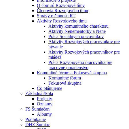
Informácie o projekte
O čom sú Rozvojové tímy
Členovia Rozvojového tímu
Správy o činnosti RT
Aktivity Rozvojového tímu
Aktivity komunitného charakteru
Aktivity Nenementorky a Nene
Práca Sociálnych pracovníkov
Aktivity Rozvojových pracovníkov pre
bývanie
Aktivity Rozvojových pracovníkov pre
mládež
Práca Rozvojového pracovníka pre
pracovné poradenstvo
Komunitné fórum a Fokusová skupina
Komunitné fórum
Fokusová skupina
Čo plánujeme
Základná škola
Projekty
Oznamy
FS Šumiačan
Albumy
Podnikanie
DHZ Šumiac