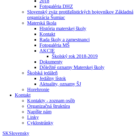
2018
Fotogaléria DHZ
Slovenský zväz protifašistických bojovníkov Základná
organizácia Šumiac
Materská škola
História materskej školy
Kontakt
Rada školy a zamestnanci
Fotogaléria MŠ
AKCIE
Školský rok 2018-2019
Dokumenty
Dôležité oznamy Materskej školy
Školská jedáleň
Jedálny lístok
Aktuality, oznamy ŠJ
Horehronie
Kontakt
Kontakty - zoznam osôb
Organizačná štruktúra
Napíšte nám
Linky
Cyklostránky
SK
Slovensky