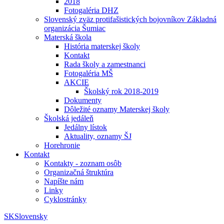
2018
Fotogaléria DHZ
Slovenský zväz protifašistických bojovníkov Základná
organizácia Šumiac
Materská škola
História materskej školy
Kontakt
Rada školy a zamestnanci
Fotogaléria MŠ
AKCIE
Školský rok 2018-2019
Dokumenty
Dôležité oznamy Materskej školy
Školská jedáleň
Jedálny lístok
Aktuality, oznamy ŠJ
Horehronie
Kontakt
Kontakty - zoznam osôb
Organizačná štruktúra
Napíšte nám
Linky
Cyklostránky
SK
Slovensky