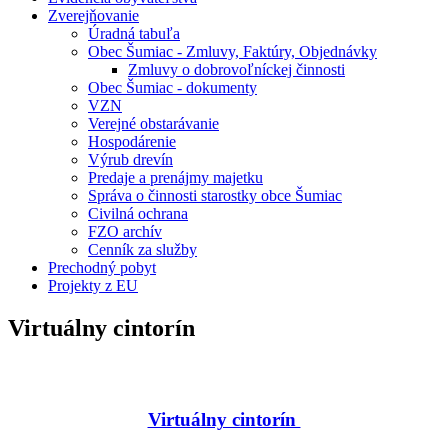
Zverejňovanie
Úradná tabuľa
Obec Šumiac - Zmluvy, Faktúry, Objednávky
Zmluvy o dobrovoľníckej činnosti
Obec Šumiac - dokumenty
VZN
Verejné obstarávanie
Hospodárenie
Výrub drevín
Predaje a prenájmy majetku
Správa o činnosti starostky obce Šumiac
Civilná ochrana
FZO archív
Cenník za služby
Prechodný pobyt
Projekty z EU
Virtuálny cintorín
Virtuálny cintorín