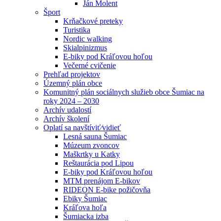
Ján Molent
Šport
Krňačkové preteky
Turistika
Nordic walking
Skialpinizmus
E-biky pod Kráľovou hoľou
Večerné cvičenie
Prehľad projektov
Územný plán obce
Komunitný plán sociálnych služieb obce Šumiac na
roky 2024 – 2030
Archív udalostí
Archív školení
Oplatí sa navštíviť⁄vidieť
Lesná sauna Šumiac
Múzeum zvoncov
Maškrtky u Katky
Reštaurácia pod Lipou
E-biky pod Kráľovou hoľou
MTM prenájom E-bikov
RIDEON E-bike požičovňa
Ebiky Šumiac
Kráľova hoľa
Šumiacka izba