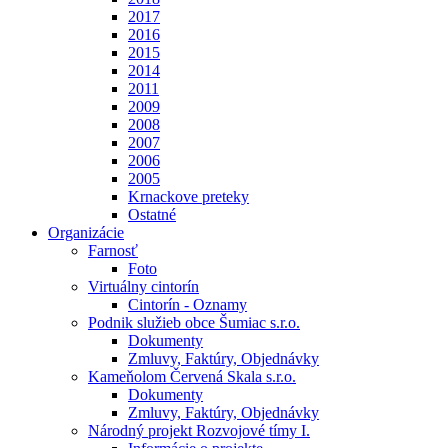
2017
2016
2015
2014
2011
2009
2008
2007
2006
2005
Krnackove preteky
Ostatné
Organizácie
Farnosť
Foto
Virtuálny cintorín
Cintorín - Oznamy
Podnik služieb obce Šumiac s.r.o.
Dokumenty
Zmluvy, Faktúry, Objednávky
Kameňolom Červená Skala s.r.o.
Dokumenty
Zmluvy, Faktúry, Objednávky
Národný projekt Rozvojové tímy I.