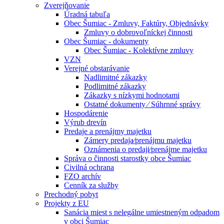
Zverejňovanie
Úradná tabuľa
Obec Šumiac - Zmluvy, Faktúry, Objednávky
Zmluvy o dobrovoľníckej činnosti
Obec Šumiac - dokumenty
Obec Šumiac - Kolektívne zmluvy
VZN
Verejné obstarávanie
Nadlimitné zákazky
Podlimitné zákazky
Zákazky s nízkymi hodnotami
Ostatné dokumenty ⁄ Súhrnné správy
Hospodárenie
Výrub drevín
Predaje a prenájmy majetku
Zámery predaja⁄prenájmu majetku
Oznámenia o predaji⁄prenájme majetku
Správa o činnosti starostky obce Šumiac
Civilná ochrana
FZO archív
Cenník za služby
Prechodný pobyt
Projekty z EU
Sanácia miest s nelegálne umiestneným odpadom
v obci Šumiac