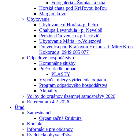
Fotogaléria - Šumiacka izba
Horská chata pod Kráľovou hoľou
Margarétkovo
Ubytovanie
Ubytovanie u Horára- p. Petro
Chalupa Levandula - p. Neveloš
Penzion Drevenica - p.Lacovič
Ubytovanie Mária - p.Voletzová
Drevenica pod Kráľovou Hoľou - fi: MirecKo p.
Kokoruďa, 0949 605 077
Odpadové hospodárstvo
Komunálne služby
Prečo triediť odpad
PLASTY
Výpočet miery vytriedenia odpadu
Program odpadového hospodárstva
Aktuality
Voľby do orgánov územnej samosprávy 2026
Referendum 4.7.2026
Úrad
Zamestnanci
Organizačná štruktúra
Kontakt
Informácie pre občanov
Evidencia obyvateľstva