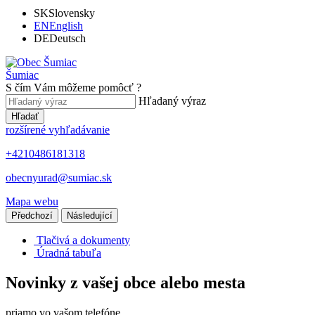
SK
Slovensky
EN
English
DE
Deutsch
Šumiac
S čím Vám môžeme pomôcť ?
Hľadaný výraz
Hľadať
rozšírené vyhľadávanie
+4210486181318
obecnyurad@sumiac.sk
Mapa webu
Předchozí
Následující
Tlačivá a dokumenty
Úradná tabuľa
Novinky z vašej obce alebo mesta
priamo vo vašom telefóne