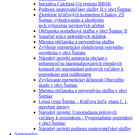
Iniciatíva Catching-Up regions BBSK
Podpora opatrovateľskej služby II v obci Šumiac
Zlepšenie kľúčových kompetencií žiakov ZŠ
Šumiac vybudovaním a zlepšením
tech.vybavenia jazykových učební
Občianska poriadková služba v obci Šumiac II
Sanačné práce nelegálnych skládok
Miestna občianska a preventívna služba
Zvýšenie energetickej efektívnosti verejného
osvetlenia v obci Šumiac
Národný projekt asistencia obciam s
prítomnosťou marginalizovaných rómskych
komunít pri usporiadaní právnych vzťahov k
pozemkom pod osídleniami
Zvyšovanie energetickej účinnosti Obecného
úradu v obci Šumiac
Miestna občianska a preventívna služba v obci
Šumiac
Lesná cesta Šumiac - Kráľova hoľa, etapa č. 1,
stavebné úpravy
Národný projekt: Usporiadania právnych
vzťahov k pozemkom - Vysporiadanie pozemkov
v obci Šumiac
Národný projekt podpora opatrovateľskej služby
Samospráva