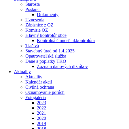
Starosta
Poslanci
Dokumenty
Uznesenia
Zápisnice z OZ
Komisie OZ
Hlavný kontrolór obce
Kontrolná činnosť hl.kontrolóra
Tlačivá
Stavebný úrad od 1.4.2025
Opatrovateľská služba
Dane a poplatky TKO
Zoznam daňových dlžníkov
Aktuality
Aktuality
Kalendár akcií
Civilná ochrana
Oznamovanie porúch
Fotogaléria
2023
2022
2021
2020
2019
2018