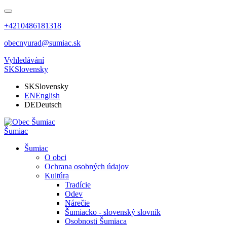
+4210486181318
obecnyurad@sumiac.sk
Vyhledávání
SK
Slovensky
SK
Slovensky
EN
English
DE
Deutsch
Šumiac
Šumiac
O obci
Ochrana osobných údajov
Kultúra
Tradície
Odev
Nárečie
Šumiacko - slovenský slovník
Osobnosti Šumiaca