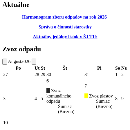
Aktuálne
Harmonogram zberu odpadov na rok 2026
Správa o činnosti starostky
Aktuálny jedálny lístok v ŠJ TU:
Zvoz odpadu
August
2026
Po
Ut
St
Št
Pi
So
Ne
27
28
29
30
31
1
2
6
7
Zvoz
komunálneho
Zvoz plastov
3
4
5
8
9
odpadu
Šumiac
Šumiac
(Brezno)
(Brezno)
10