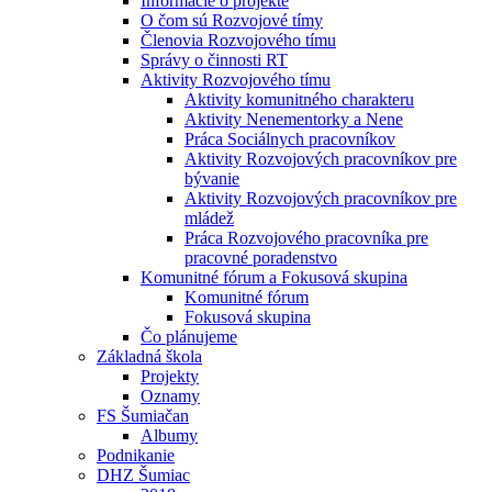
Informácie o projekte
O čom sú Rozvojové tímy
Členovia Rozvojového tímu
Správy o činnosti RT
Aktivity Rozvojového tímu
Aktivity komunitného charakteru
Aktivity Nenementorky a Nene
Práca Sociálnych pracovníkov
Aktivity Rozvojových pracovníkov pre
bývanie
Aktivity Rozvojových pracovníkov pre
mládež
Práca Rozvojového pracovníka pre
pracovné poradenstvo
Komunitné fórum a Fokusová skupina
Komunitné fórum
Fokusová skupina
Čo plánujeme
Základná škola
Projekty
Oznamy
FS Šumiačan
Albumy
Podnikanie
DHZ Šumiac