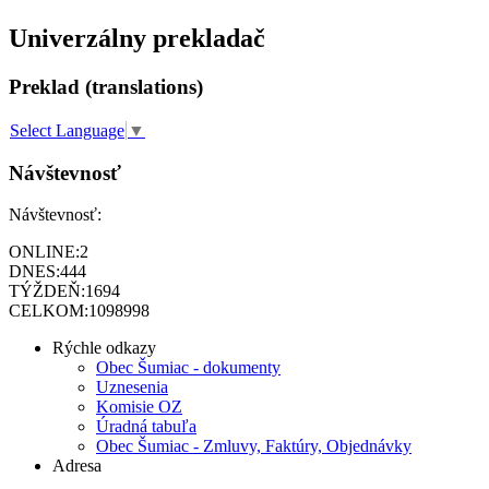
Univerzálny prekladač
Preklad (translations)
Select Language
▼
Návštevnosť
Návštevnosť:
ONLINE:
2
DNES:
444
TÝŽDEŇ:
1694
CELKOM:
1098998
Rýchle odkazy
Obec Šumiac - dokumenty
Uznesenia
Komisie OZ
Úradná tabuľa
Obec Šumiac - Zmluvy, Faktúry, Objednávky
Adresa