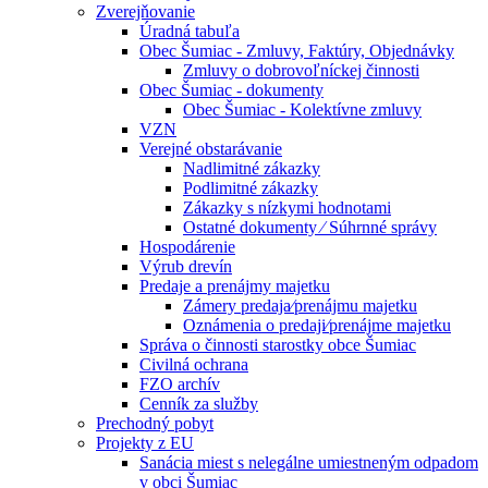
Zverejňovanie
Úradná tabuľa
Obec Šumiac - Zmluvy, Faktúry, Objednávky
Zmluvy o dobrovoľníckej činnosti
Obec Šumiac - dokumenty
Obec Šumiac - Kolektívne zmluvy
VZN
Verejné obstarávanie
Nadlimitné zákazky
Podlimitné zákazky
Zákazky s nízkymi hodnotami
Ostatné dokumenty ⁄ Súhrnné správy
Hospodárenie
Výrub drevín
Predaje a prenájmy majetku
Zámery predaja⁄prenájmu majetku
Oznámenia o predaji⁄prenájme majetku
Správa o činnosti starostky obce Šumiac
Civilná ochrana
FZO archív
Cenník za služby
Prechodný pobyt
Projekty z EU
Sanácia miest s nelegálne umiestneným odpadom
v obci Šumiac