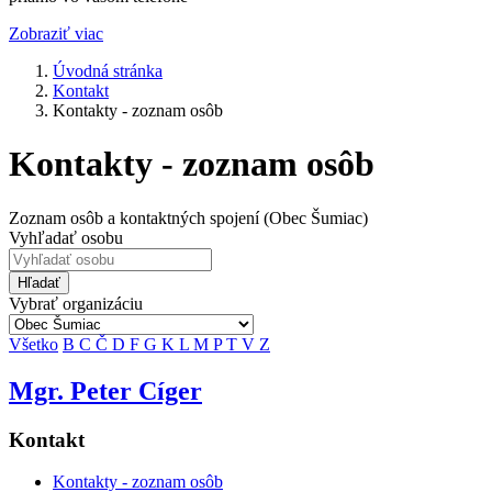
Zobraziť viac
Úvodná stránka
Kontakt
Kontakty - zoznam osôb
Kontakty - zoznam osôb
Zoznam osôb a kontaktných spojení (Obec Šumiac)
Vyhľadať osobu
Hľadať
Vybrať organizáciu
Všetko
B
C
Č
D
F
G
K
L
M
P
T
V
Z
Mgr. Peter Cíger
Kontakt
Kontakty - zoznam osôb