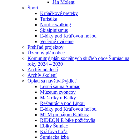
Ján Molent
Šport
Krňačkové preteky
Turistika
Nordic walking
Skialpinizmus
E-biky pod Kráľovou hoľou
Večerné cvičenie
Prehľad projektov
Územný plán obce
Komunitný plán sociálnych služieb obce Šumiac na
roky 2024 – 2030
Archív udalostí
Archív školení
Oplatí sa navštíviť⁄vidieť
Lesná sauna Šumiac
Múzeum zvoncov
Maškrtky u Katky
Reštaurácia pod Lipou
E-biky pod Kráľovou hoľou
MTM prenájom E-bikov
RIDEON E-bike požičovňa
Ebiky Šumiac
Kráľova hoľa
Šumiacka izba