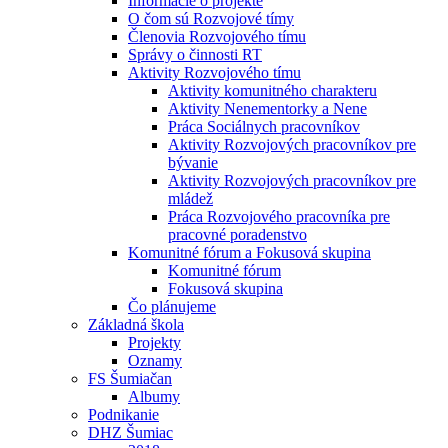
Informácie o projekte
O čom sú Rozvojové tímy
Členovia Rozvojového tímu
Správy o činnosti RT
Aktivity Rozvojového tímu
Aktivity komunitného charakteru
Aktivity Nenementorky a Nene
Práca Sociálnych pracovníkov
Aktivity Rozvojových pracovníkov pre
bývanie
Aktivity Rozvojových pracovníkov pre
mládež
Práca Rozvojového pracovníka pre
pracovné poradenstvo
Komunitné fórum a Fokusová skupina
Komunitné fórum
Fokusová skupina
Čo plánujeme
Základná škola
Projekty
Oznamy
FS Šumiačan
Albumy
Podnikanie
DHZ Šumiac