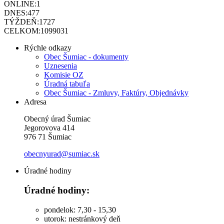
ONLINE:
1
DNES:
477
TÝŽDEŇ:
1727
CELKOM:
1099031
Rýchle odkazy
Obec Šumiac - dokumenty
Uznesenia
Komisie OZ
Úradná tabuľa
Obec Šumiac - Zmluvy, Faktúry, Objednávky
Adresa
Obecný úrad Šumiac
Jegorovova 414
976 71 Šumiac
obecnyurad@sumiac.sk
Úradné hodiny
Úradné hodiny:
pondelok: 7,30 - 15,30
utorok: nestránkový deň