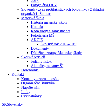
2018
Fotogaléria DHZ
Slovenský zväz protifašistických bojovníkov Základná
organizácia Šumiac
Materská škola
História materskej školy
Kontakt
Rada školy a zamestnanci
Fotogaléria MŠ
AKCIE
Školský rok 2018-2019
Dokumenty
Dôležité oznamy Materskej školy
Školská jedáleň
Jedálny lístok
Aktuality, oznamy ŠJ
Horehronie
Kontakt
Kontakty - zoznam osôb
Organizačná štruktúra
Napíšte nám
Linky
Cyklostránky
SK
Slovensky