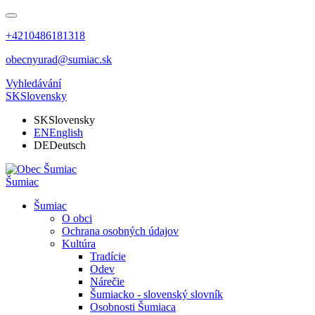
+4210486181318
obecnyurad@sumiac.sk
Vyhledávání
SK
Slovensky
SK
Slovensky
EN
English
DE
Deutsch
Šumiac
Šumiac
O obci
Ochrana osobných údajov
Kultúra
Tradície
Odev
Nárečie
Šumiacko - slovenský slovník
Osobnosti Šumiaca