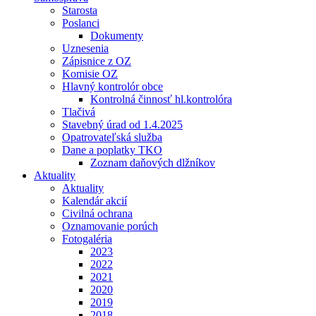
Starosta
Poslanci
Dokumenty
Uznesenia
Zápisnice z OZ
Komisie OZ
Hlavný kontrolór obce
Kontrolná činnosť hl.kontrolóra
Tlačivá
Stavebný úrad od 1.4.2025
Opatrovateľská služba
Dane a poplatky TKO
Zoznam daňových dlžníkov
Aktuality
Aktuality
Kalendár akcií
Civilná ochrana
Oznamovanie porúch
Fotogaléria
2023
2022
2021
2020
2019
2018