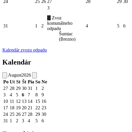
24
25
26
27
28
29
30
3
Zvoz
komunálneho
31
1
2
4
5
6
odpadu
Šumiac
(Brezno)
Kalendár zvozu odpadu
Kalendár
August
2026
Po
Ut
St
Št
Pia
So
Ne
27
28
29
30
31
1
2
3
4
5
6
7
8
9
10
11
12
13
14
15
16
17
18
19
20
21
22
23
24
25
26
27
28
29
30
31
1
2
3
4
5
6