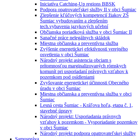
Iniciatíva Catching-Up regions BBSK
Podpora opatrovateľskej služby II v obci Šumiac
Zlepšenie kľúčových kompetencií žiakov ZŠ
Šumiac vybudovaním a zlepšením
tech.vybavenia jazykových učební
Občianska poriadková služba v obci Šumiac II
Sanačné práce nelegálnych skládok
Miestna občianska a preventívna služba
Zvýšenie energetickej efektívnosti verejného
osvetlenia v obci Šumiac
Národný projekt asistencia obciam s
prítomnosťou marginalizovaných rómskych
komunít pri usporiadaní právnych vzťahov k
pozemkom pod osídleniami
Zvyšovanie energetickej účinnosti Obecného
úradu v obci Šumiac
Miestna občianska a preventívna služba v obci
Šumiac
Lesná cesta Šumiac - Kráľova hoľa, etapa č. 1,
stavebné úpravy
Národný projekt: Usporiadania právnych
vzťahov k pozemkom - Vysporiadanie pozemkov
v obci Šumiac
Národný projekt podpora opatrovateľskej služby
Samospráva