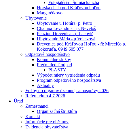
Fotogaléria - Šumiacka izba
Horská chata pod Kráľovou hoľou
Margarétkovo
Ubytovanie
Ubytovanie u Horára- p. Petro
Chalupa Levandula - p. Neveloš
Penzion Drevenica - p.Lacovič
Ubytovanie Mária - p.Voletzová
Drevenica pod Kráľovou Hoľou - fi: MirecKo p.
Kokoruďa, 0949 605 077
Odpadové hospodárstvo
Komunálne služby
Prečo triediť odpad
PLASTY
Výpočet miery vytriedenia odpadu
Program odpadového hospodárstva
Aktuality
Voľby do orgánov územnej samosprávy 2026
Referendum 4.7.2026
Úrad
Zamestnanci
Organizačná štruktúra
Kontakt
Informácie pre občanov
Evidencia obyvateľstva