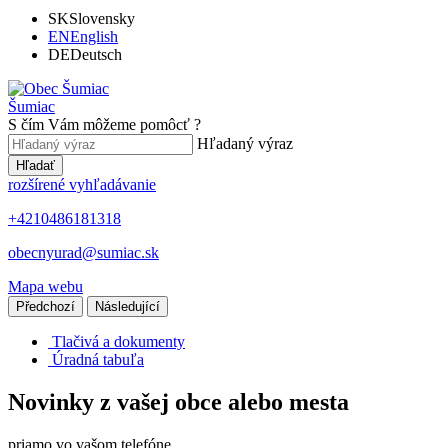
SK
Slovensky
EN
English
DE
Deutsch
Šumiac
S čím Vám môžeme pomôcť ?
Hľadaný výraz
Hľadať
rozšírené vyhľadávanie
+4210486181318
obecnyurad@sumiac.sk
Mapa webu
Předchozí
Následující
Tlačivá a dokumenty
Úradná tabuľa
Novinky z vašej obce alebo mesta
priamo vo vašom telefóne