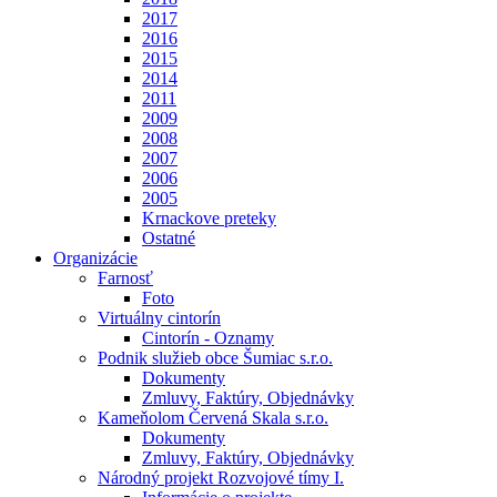
2017
2016
2015
2014
2011
2009
2008
2007
2006
2005
Krnackove preteky
Ostatné
Organizácie
Farnosť
Foto
Virtuálny cintorín
Cintorín - Oznamy
Podnik služieb obce Šumiac s.r.o.
Dokumenty
Zmluvy, Faktúry, Objednávky
Kameňolom Červená Skala s.r.o.
Dokumenty
Zmluvy, Faktúry, Objednávky
Národný projekt Rozvojové tímy I.