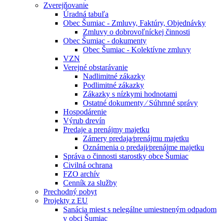
Zverejňovanie
Úradná tabuľa
Obec Šumiac - Zmluvy, Faktúry, Objednávky
Zmluvy o dobrovoľníckej činnosti
Obec Šumiac - dokumenty
Obec Šumiac - Kolektívne zmluvy
VZN
Verejné obstarávanie
Nadlimitné zákazky
Podlimitné zákazky
Zákazky s nízkymi hodnotami
Ostatné dokumenty ⁄ Súhrnné správy
Hospodárenie
Výrub drevín
Predaje a prenájmy majetku
Zámery predaja⁄prenájmu majetku
Oznámenia o predaji⁄prenájme majetku
Správa o činnosti starostky obce Šumiac
Civilná ochrana
FZO archív
Cenník za služby
Prechodný pobyt
Projekty z EU
Sanácia miest s nelegálne umiestneným odpadom
v obci Šumiac