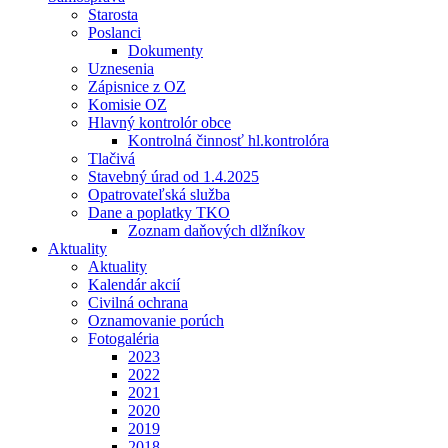
Starosta
Poslanci
Dokumenty
Uznesenia
Zápisnice z OZ
Komisie OZ
Hlavný kontrolór obce
Kontrolná činnosť hl.kontrolóra
Tlačivá
Stavebný úrad od 1.4.2025
Opatrovateľská služba
Dane a poplatky TKO
Zoznam daňových dlžníkov
Aktuality
Aktuality
Kalendár akcií
Civilná ochrana
Oznamovanie porúch
Fotogaléria
2023
2022
2021
2020
2019
2018