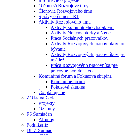
Informácie o projekte
O čom sú Rozvojové tímy
Členovia Rozvojového tímu
Správy o činnosti RT
Aktivity Rozvojového tímu
Aktivity komunitného charakteru
Aktivity Nenementorky a Nene
Práca Sociálnych pracovníkov
Aktivity Rozvojových pracovníkov pre
bývanie
Aktivity Rozvojových pracovníkov pre
mládež
Práca Rozvojového pracovníka pre
pracovné poradenstvo
Komunitné fórum a Fokusová skupina
Komunitné fórum
Fokusová skupina
Čo plánujeme
Základná škola
Projekty
Oznamy
FS Šumiačan
Albumy
Podnikanie
DHZ Šumiac