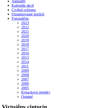
Aktuality
Kalendár akcií
Civilná ochrana
Oznamovanie porúch
Fotogaléria
2023
2022
2021
2020
2019
2018
2017
2016
2015
2014
2011
2009
2008
2007
2006
2005
Krnackove preteky
Ostatné
Virtuálny cintorín