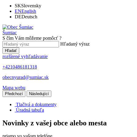
SK
Slovensky
EN
English
DE
Deutsch
Šumiac
S čím Vám môžeme pomôcť ?
Hľadaný výraz
Hľadať
rozšírené vyhľadávanie
+4210486181318
obecnyurad@sumiac.sk
Mapa webu
Předchozí
Následující
Tlačivá a dokumenty
Úradná tabuľa
Novinky z vašej obce alebo mesta
priamo vo vašom telefóne