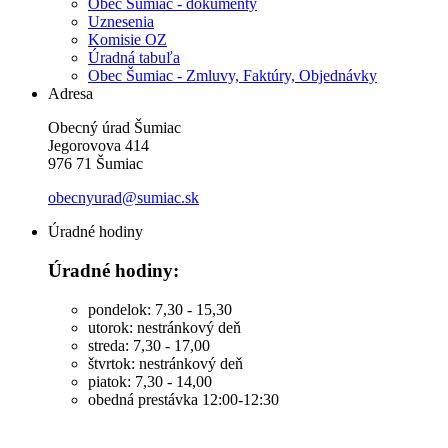
Obec Šumiac - dokumenty
Uznesenia
Komisie OZ
Úradná tabuľa
Obec Šumiac - Zmluvy, Faktúry, Objednávky
Adresa
Obecný úrad Šumiac
Jegorovova 414
976 71 Šumiac
obecnyurad@sumiac.sk
Úradné hodiny
Úradné hodiny:
pondelok: 7,30 - 15,30
utorok: nestránkový deň
streda: 7,30 - 17,00
štvrtok: nestránkový deň
piatok: 7,30 - 14,00
obedná prestávka 12:00-12:30