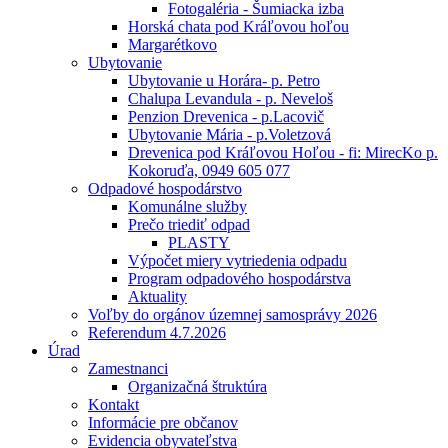
Fotogaléria - Šumiacka izba
Horská chata pod Kráľovou hoľou
Margarétkovo
Ubytovanie
Ubytovanie u Horára- p. Petro
Chalupa Levandula - p. Neveloš
Penzion Drevenica - p.Lacovič
Ubytovanie Mária - p.Voletzová
Drevenica pod Kráľovou Hoľou - fi: MirecKo p.
Kokoruďa, 0949 605 077
Odpadové hospodárstvo
Komunálne služby
Prečo triediť odpad
PLASTY
Výpočet miery vytriedenia odpadu
Program odpadového hospodárstva
Aktuality
Voľby do orgánov územnej samosprávy 2026
Referendum 4.7.2026
Úrad
Zamestnanci
Organizačná štruktúra
Kontakt
Informácie pre občanov
Evidencia obyvateľstva