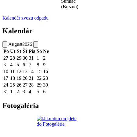
Šumiac
(Brezno)
Kalendár zvozu odpadu
Kalendár
August
2026
Po
Ut
St
Št
Pia
So
Ne
27
28
29
30
31
1
2
3
4
5
6
7
8
9
10
11
12
13
14
15
16
17
18
19
20
21
22
23
24
25
26
27
28
29
30
31
1
2
3
4
5
6
Fotogaléria