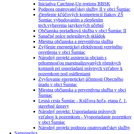
Iniciatíva Catching-Up regions BBSK
Podpora opatrovateľskej služby II v obci Šumiac
Zlepšenie kľúčových kompetencií žiakov ZŠ
Šumiac vybudovaním a zlepšením
tech.vybavenia jazykových učební
Občianska poriadková služba v obci Šumiac II
Sanačné práce nelegálnych skládok
Miestna občianska a preventívna služba
Zvýšenie energetickej efektívnosti verejného
osvetlenia v obci Šumiac
Národný projekt asistencia obciam s
prítomnosťou marginalizovaných rómskych
komunít pri usporiadaní právnych vzťahov k
pozemkom pod osídleniami
Zvyšovanie energetickej účinnosti Obecného
úradu v obci Šumiac
Miestna občianska a preventívna služba v obci
Šumiac
Lesná cesta Šumiac - Kráľova hoľa, etapa č. 1,
stavebné úpravy
Národný projekt: Usporiadania právnych
vzťahov k pozemkom - Vysporiadanie pozemkov
v obci Šumiac
Národný projekt podpora opatrovateľskej služby
Samospráva