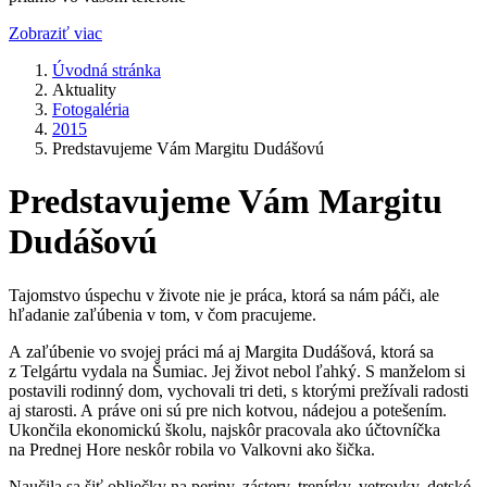
Zobraziť viac
Úvodná stránka
Aktuality
Fotogaléria
2015
Predstavujeme Vám Margitu Dudášovú
Predstavujeme Vám Margitu
Dudášovú
Tajomstvo úspechu v živote nie je práca, ktorá sa nám páči, ale
hľadanie zaľúbenia v tom, v čom pracujeme.
A zaľúbenie vo svojej práci má aj Margita Dudášová, ktorá sa
z Telgártu vydala na Šumiac. Jej život nebol ľahký. S manželom si
postavili rodinný dom, vychovali tri deti, s ktorými prežívali radosti
aj starosti. A práve oni sú pre nich kotvou, nádejou a potešením.
Ukončila ekonomickú školu, najskôr pracovala ako účtovníčka
na Prednej Hore neskôr robila vo Valkovni ako šička.
Naučila sa šiť obliečky na periny, zástery, trenírky, vetrovky, detské