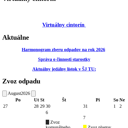
Virtuálny cintorín
Aktuálne
Harmonogram zberu odpadov na rok 2026
Správa o činnosti starostky
Aktuálny jedálny lístok v ŠJ TU:
Zvoz odpadu
August
2026
Po
Ut
St
Št
Pi
So
Ne
27
28
29
30
31
1
2
6
7
Zvoz
komunálneho
Zvoz plastov