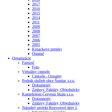
2017
2016
2015
2014
2011
2009
2008
2007
2006
2005
Krnackove preteky
Ostatné
Organizácie
Farnosť
Foto
Virtuálny cintorín
Cintorín - Oznamy
Podnik služieb obce Šumiac s.r.o.
Dokumenty
Zmluvy, Faktúry, Objednávky
Kameňolom Červená Skala s.r.o.
Dokumenty
Zmluvy, Faktúry, Objednávky
Národný projekt Rozvojové tímy I.