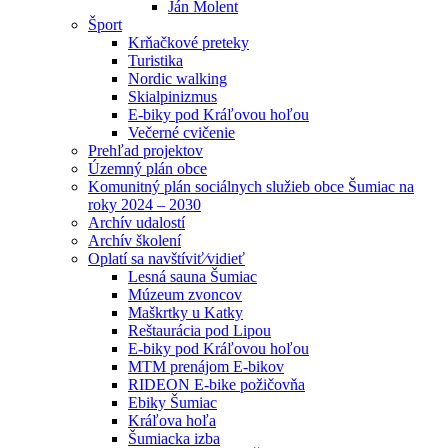
Ján Molent
Šport
Krňačkové preteky
Turistika
Nordic walking
Skialpinizmus
E-biky pod Kráľovou hoľou
Večerné cvičenie
Prehľad projektov
Územný plán obce
Komunitný plán sociálnych služieb obce Šumiac na
roky 2024 – 2030
Archív udalostí
Archív školení
Oplatí sa navštíviť⁄vidieť
Lesná sauna Šumiac
Múzeum zvoncov
Maškrtky u Katky
Reštaurácia pod Lipou
E-biky pod Kráľovou hoľou
MTM prenájom E-bikov
RIDEON E-bike požičovňa
Ebiky Šumiac
Kráľova hoľa
Šumiacka izba