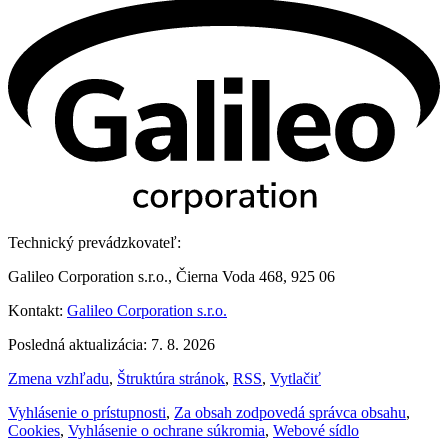
Technický prevádzkovateľ:
Galileo Corporation s.r.o., Čierna Voda 468, 925 06
Kontakt:
Galileo Corporation s.r.o.
Posledná aktualizácia: 7. 8. 2026
Zmena vzhľadu
,
Štruktúra stránok
,
RSS
,
Vytlačiť
Vyhlásenie o prístupnosti
,
Za obsah zodpovedá správca obsahu
,
Cookies
,
Vyhlásenie o ochrane súkromia
,
Webové sídlo