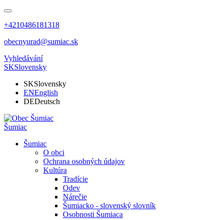
+4210486181318
obecnyurad@sumiac.sk
Vyhledávání
SK
Slovensky
SK
Slovensky
EN
English
DE
Deutsch
Šumiac
Šumiac
O obci
Ochrana osobných údajov
Kultúra
Tradície
Odev
Nárečie
Šumiacko - slovenský slovník
Osobnosti Šumiaca