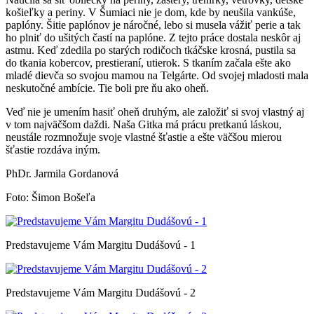
košieľky a periny. V Šumiaci nie je dom, kde by neušila vankúše,
paplóny. Šitie paplónov je náročné, lebo si musela vážiť perie a tak
ho plniť do ušitých častí na paplóne. Z tejto práce dostala neskôr aj
astmu. Keď zdedila po starých rodičoch tkáčske krosná, pustila sa
do tkania kobercov, prestieraní, utierok. S tkaním začala ešte ako
mladé dievča so svojou mamou na Telgárte. Od svojej mladosti mala
neskutočné ambície. Tie boli pre ňu ako oheň.
Veď nie je umením hasiť oheň druhým, ale založiť si svoj vlastný aj
v tom najväčšom daždi. Naša Gitka má prácu pretkanú láskou,
neustále rozmnožuje svoje vlastné šťastie a ešte väčšou mierou
šťastie rozdáva iným.
PhDr. Jarmila Gordanová
Foto: Šimon Bošeľa
Predstavujeme Vám Margitu Dudášovú - 1
Predstavujeme Vám Margitu Dudášovú - 2