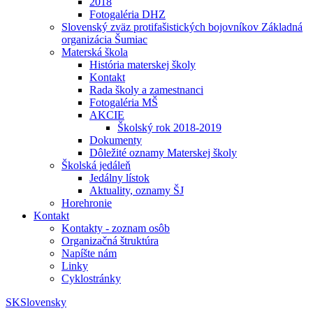
2018
Fotogaléria DHZ
Slovenský zväz protifašistických bojovníkov Základná
organizácia Šumiac
Materská škola
História materskej školy
Kontakt
Rada školy a zamestnanci
Fotogaléria MŠ
AKCIE
Školský rok 2018-2019
Dokumenty
Dôležité oznamy Materskej školy
Školská jedáleň
Jedálny lístok
Aktuality, oznamy ŠJ
Horehronie
Kontakt
Kontakty - zoznam osôb
Organizačná štruktúra
Napíšte nám
Linky
Cyklostránky
SK
Slovensky