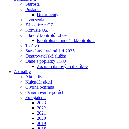
Starosta
Poslanci
Dokumenty
Uznesenia
Zápisnice z OZ
Komisie OZ
Hlavný kontrolór obce
Kontrolná činnosť hl.kontrolóra
Tlačivá
Stavebný úrad od 1.4.2025
Opatrovateľská služba
Dane a poplatky TKO
Zoznam daňových dlžníkov
Aktuality
Aktuality
Kalendár akcií
Civilná ochrana
Oznamovanie porúch
Fotogaléria
2023
2022
2021
2020
2019
2018