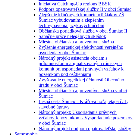
Iniciatíva Catching-Up regions BBSK
Podpora opatrovateľskej služby II v obci Šumiac
Zlepšenie kľúčových kompetencií žiakov ZŠ
Šumiac vybudovaním a zlepšením
tech.vybavenia jazykových učební
Občianska poriadková služba v obci Šumiac II
Sanačné práce nelegálnych skládok
Miestna občianska a preventívna služba
Zvýšenie energetickej efektívnosti verejného
osvetlenia v obci Šumiac
Národný projekt asistencia obciam s
prítomnosťou marginalizovaných rómskych
komunít pri usporiadaní právnych vzťahov k
pozemkom pod osídleniami
Zvyšovanie energetickej účinnosti Obecného
úradu v obci Šumiac
Miestna občianska a preventívna služba v obci
Šumiac
Lesná cesta Šumiac - Kráľova hoľa, etapa č. 1,
stavebné úpravy
Národný projekt: Usporiadania právnych
vzťahov k pozemkom - Vysporiadanie pozemkov
v obci Šumiac
Národný projekt podpora opatrovateľskej služby
Samospráva