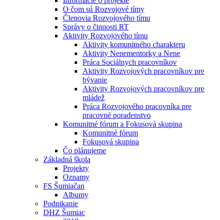
Informácie o projekte
O čom sú Rozvojové tímy
Členovia Rozvojového tímu
Správy o činnosti RT
Aktivity Rozvojového tímu
Aktivity komunitného charakteru
Aktivity Nenementorky a Nene
Práca Sociálnych pracovníkov
Aktivity Rozvojových pracovníkov pre
bývanie
Aktivity Rozvojových pracovníkov pre
mládež
Práca Rozvojového pracovníka pre
pracovné poradenstvo
Komunitné fórum a Fokusová skupina
Komunitné fórum
Fokusová skupina
Čo plánujeme
Základná škola
Projekty
Oznamy
FS Šumiačan
Albumy
Podnikanie
DHZ Šumiac