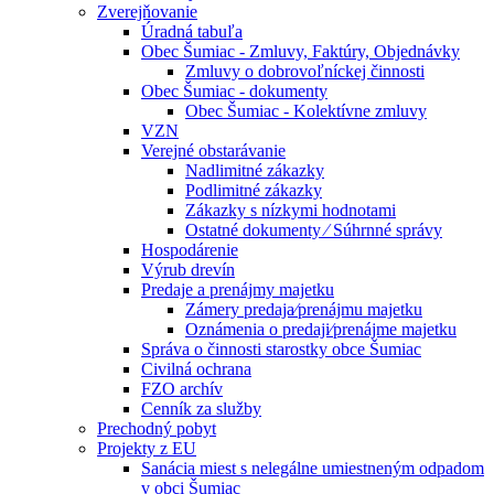
Zverejňovanie
Úradná tabuľa
Obec Šumiac - Zmluvy, Faktúry, Objednávky
Zmluvy o dobrovoľníckej činnosti
Obec Šumiac - dokumenty
Obec Šumiac - Kolektívne zmluvy
VZN
Verejné obstarávanie
Nadlimitné zákazky
Podlimitné zákazky
Zákazky s nízkymi hodnotami
Ostatné dokumenty ⁄ Súhrnné správy
Hospodárenie
Výrub drevín
Predaje a prenájmy majetku
Zámery predaja⁄prenájmu majetku
Oznámenia o predaji⁄prenájme majetku
Správa o činnosti starostky obce Šumiac
Civilná ochrana
FZO archív
Cenník za služby
Prechodný pobyt
Projekty z EU
Sanácia miest s nelegálne umiestneným odpadom
v obci Šumiac