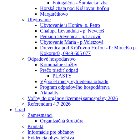
Fotogaléria - Šumiacka izba
Horská chata pod Kráľovou hoľou
Margarétkovo
Ubytovanie
Ubytovanie u Horára- p. Petro
Chalupa Levandula - p. Neveloš
Penzion Drevenica - p.Lacovič
Ubytovanie Mária - p.Voletzová
Drevenica pod Kráľovou Hoľou - fi: MirecKo p.
Kokoruďa, 0949 605 077
Odpadové hospodárstvo
Komunálne služby
Prečo triediť odpad
PLASTY
Výpočet miery vytriedenia odpadu
Program odpadového hospodárstva
Aktuality
Voľby do orgánov územnej samosprávy 2026
Referendum 4.7.2026
Úrad
Zamestnanci
Organizačná štruktúra
Kontakt
Informácie pre občanov
Evidencia obyvateľstva