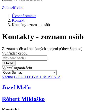
Zobraziť viac
Úvodná stránka
Kontakt
Kontakty - zoznam osôb
Kontakty - zoznam osôb
Zoznam osôb a kontaktných spojení (Obec Šumiac)
Vyhľadať osobu
Hľadať
Vybrať organizáciu
Všetko
B
C
Č
D
F
G
K
L
M
P
T
V
Z
Jozef Meľo
Róbert Mikloško
Kontakt