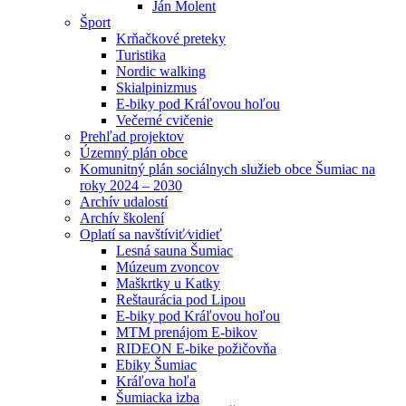
Ján Molent
Šport
Krňačkové preteky
Turistika
Nordic walking
Skialpinizmus
E-biky pod Kráľovou hoľou
Večerné cvičenie
Prehľad projektov
Územný plán obce
Komunitný plán sociálnych služieb obce Šumiac na
roky 2024 – 2030
Archív udalostí
Archív školení
Oplatí sa navštíviť⁄vidieť
Lesná sauna Šumiac
Múzeum zvoncov
Maškrtky u Katky
Reštaurácia pod Lipou
E-biky pod Kráľovou hoľou
MTM prenájom E-bikov
RIDEON E-bike požičovňa
Ebiky Šumiac
Kráľova hoľa
Šumiacka izba