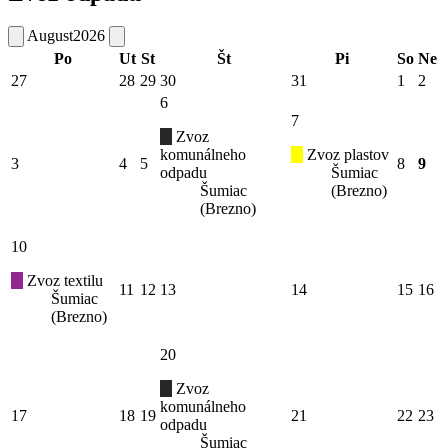
August
2026
Po
Ut
St
Št
Pi
So
Ne
27
28
29
30
31
1
2
6
7
Zvoz
komunálneho
Zvoz plastov
3
4
5
8
9
odpadu
Šumiac
Šumiac
(Brezno)
(Brezno)
10
Zvoz textilu
11
12
13
14
15
16
Šumiac
(Brezno)
20
Zvoz
komunálneho
17
18
19
21
22
23
odpadu
Šumiac