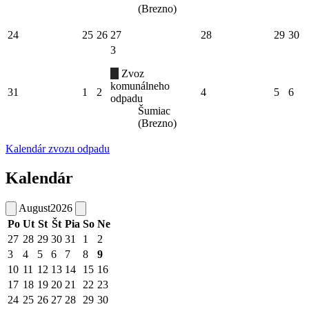
(Brezno)
24
25
26
27
28
29
30
3
Zvoz
komunálneho
31
1
2
4
5
6
odpadu
Šumiac
(Brezno)
Kalendár zvozu odpadu
Kalendár
August
2026
Po
Ut
St
Št
Pia
So
Ne
27
28
29
30
31
1
2
3
4
5
6
7
8
9
10
11
12
13
14
15
16
17
18
19
20
21
22
23
24
25
26
27
28
29
30