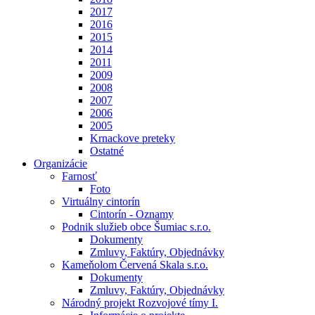
2017
2016
2015
2014
2011
2009
2008
2007
2006
2005
Krnackove preteky
Ostatné
Organizácie
Farnosť
Foto
Virtuálny cintorín
Cintorín - Oznamy
Podnik služieb obce Šumiac s.r.o.
Dokumenty
Zmluvy, Faktúry, Objednávky
Kameňolom Červená Skala s.r.o.
Dokumenty
Zmluvy, Faktúry, Objednávky
Národný projekt Rozvojové tímy I.