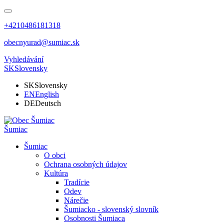
+4210486181318
obecnyurad@sumiac.sk
Vyhledávání
SK
Slovensky
SK
Slovensky
EN
English
DE
Deutsch
Šumiac
Šumiac
O obci
Ochrana osobných údajov
Kultúra
Tradície
Odev
Nárečie
Šumiacko - slovenský slovník
Osobnosti Šumiaca