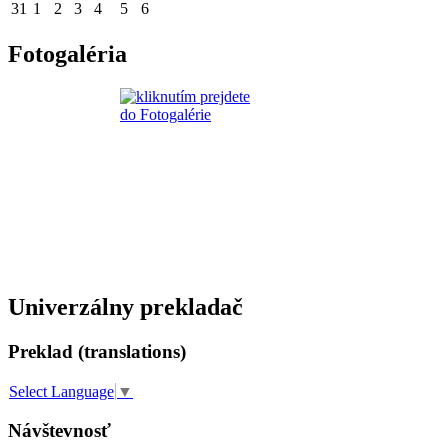
31
1
2
3
4
5
6
Fotogaléria
Univerzálny prekladač
Preklad (translations)
Select Language
▼
Návštevnosť