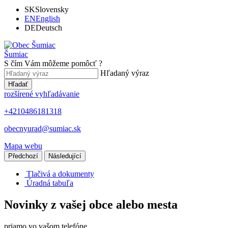
SK
Slovensky
EN
English
DE
Deutsch
Šumiac
S čím Vám môžeme pomôcť ?
Hľadaný výraz
Hľadať
rozšírené vyhľadávanie
+4210486181318
obecnyurad@sumiac.sk
Mapa webu
Předchozí
Následující
Tlačivá a dokumenty
Úradná tabuľa
Novinky z vašej obce alebo mesta
priamo vo vašom telefóne