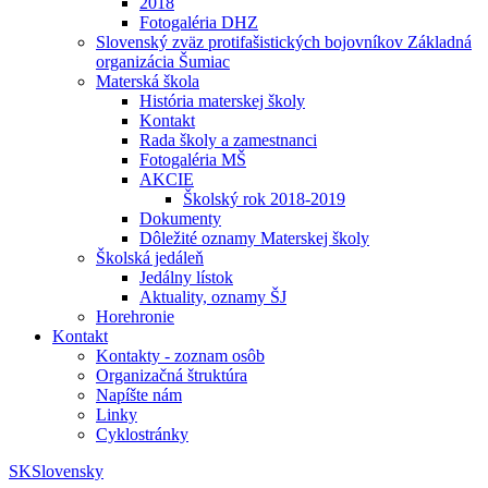
2018
Fotogaléria DHZ
Slovenský zväz protifašistických bojovníkov Základná
organizácia Šumiac
Materská škola
História materskej školy
Kontakt
Rada školy a zamestnanci
Fotogaléria MŠ
AKCIE
Školský rok 2018-2019
Dokumenty
Dôležité oznamy Materskej školy
Školská jedáleň
Jedálny lístok
Aktuality, oznamy ŠJ
Horehronie
Kontakt
Kontakty - zoznam osôb
Organizačná štruktúra
Napíšte nám
Linky
Cyklostránky
SK
Slovensky