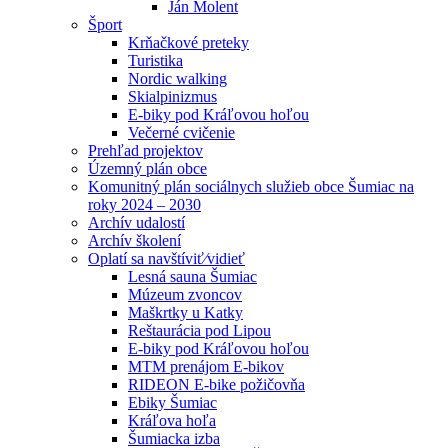
Ján Molent
Šport
Krňačkové preteky
Turistika
Nordic walking
Skialpinizmus
E-biky pod Kráľovou hoľou
Večerné cvičenie
Prehľad projektov
Územný plán obce
Komunitný plán sociálnych služieb obce Šumiac na
roky 2024 – 2030
Archív udalostí
Archív školení
Oplatí sa navštíviť⁄vidieť
Lesná sauna Šumiac
Múzeum zvoncov
Maškrtky u Katky
Reštaurácia pod Lipou
E-biky pod Kráľovou hoľou
MTM prenájom E-bikov
RIDEON E-bike požičovňa
Ebiky Šumiac
Kráľova hoľa
Šumiacka izba