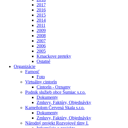
2017
2016
2015
2014
2011
2009
2008
2007
2006
2005
Krnackove preteky
Ostatné
Organizácie
Farnosť
Foto
Virtuálny cintorín
Cintorín - Oznamy
Podnik služieb obce Šumiac s.r.o.
Dokumenty
Zmluvy, Faktúry, Objednávky
Kameňolom Červená Skala s.r.o.
Dokumenty
Zmluvy, Faktúry, Objednávky
Národný projekt Rozvojové tímy I.