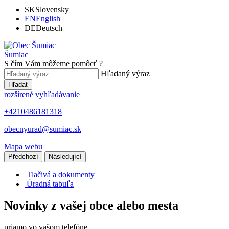
SK
Slovensky
EN
English
DE
Deutsch
Šumiac
S čím Vám môžeme pomôcť ?
Hľadaný výraz
Hľadať
rozšírené vyhľadávanie
+4210486181318
obecnyurad@sumiac.sk
Mapa webu
Předchozí
Následující
Tlačivá a dokumenty
Úradná tabuľa
Novinky z vašej obce alebo mesta
priamo vo vašom telefóne