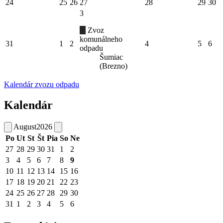
24
25
26
27
28
29
30
3
Zvoz
komunálneho
31
1
2
4
5
6
odpadu
Šumiac
(Brezno)
Kalendár zvozu odpadu
Kalendár
August
2026
Po
Ut
St
Št
Pia
So
Ne
27
28
29
30
31
1
2
3
4
5
6
7
8
9
10
11
12
13
14
15
16
17
18
19
20
21
22
23
24
25
26
27
28
29
30
31
1
2
3
4
5
6