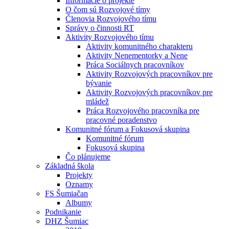
Informácie o projekte
O čom sú Rozvojové tímy
Členovia Rozvojového tímu
Správy o činnosti RT
Aktivity Rozvojového tímu
Aktivity komunitného charakteru
Aktivity Nenementorky a Nene
Práca Sociálnych pracovníkov
Aktivity Rozvojových pracovníkov pre
bývanie
Aktivity Rozvojových pracovníkov pre
mládež
Práca Rozvojového pracovníka pre
pracovné poradenstvo
Komunitné fórum a Fokusová skupina
Komunitné fórum
Fokusová skupina
Čo plánujeme
Základná škola
Projekty
Oznamy
FS Šumiačan
Albumy
Podnikanie
DHZ Šumiac