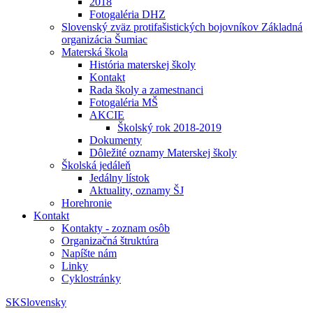
2018
Fotogaléria DHZ
Slovenský zväz protifašistických bojovníkov Základná
organizácia Šumiac
Materská škola
História materskej školy
Kontakt
Rada školy a zamestnanci
Fotogaléria MŠ
AKCIE
Školský rok 2018-2019
Dokumenty
Dôležité oznamy Materskej školy
Školská jedáleň
Jedálny lístok
Aktuality, oznamy ŠJ
Horehronie
Kontakt
Kontakty - zoznam osôb
Organizačná štruktúra
Napíšte nám
Linky
Cyklostránky
SK
Slovensky