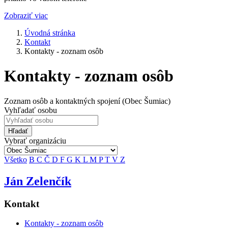
Zobraziť viac
Úvodná stránka
Kontakt
Kontakty - zoznam osôb
Kontakty - zoznam osôb
Zoznam osôb a kontaktných spojení (Obec Šumiac)
Vyhľadať osobu
Hľadať
Vybrať organizáciu
Všetko
B
C
Č
D
F
G
K
L
M
P
T
V
Z
Ján Zelenčík
Kontakt
Kontakty - zoznam osôb