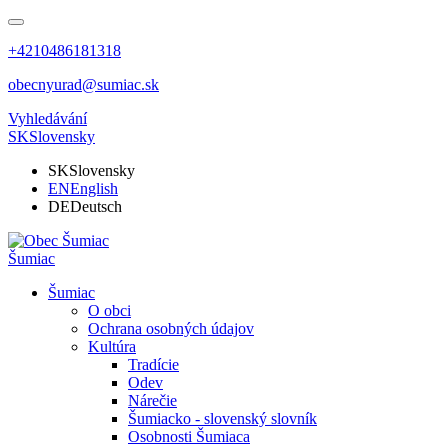
+4210486181318
obecnyurad@sumiac.sk
Vyhledávání
SK
Slovensky
SK
Slovensky
EN
English
DE
Deutsch
Šumiac
Šumiac
O obci
Ochrana osobných údajov
Kultúra
Tradície
Odev
Nárečie
Šumiacko - slovenský slovník
Osobnosti Šumiaca