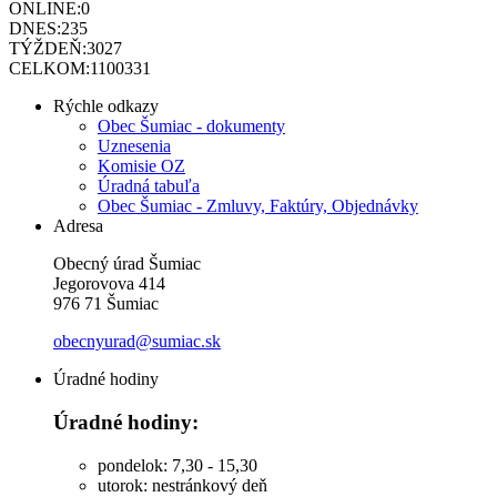
ONLINE:
0
DNES:
235
TÝŽDEŇ:
3027
CELKOM:
1100331
Rýchle odkazy
Obec Šumiac - dokumenty
Uznesenia
Komisie OZ
Úradná tabuľa
Obec Šumiac - Zmluvy, Faktúry, Objednávky
Adresa
Obecný úrad Šumiac
Jegorovova 414
976 71 Šumiac
obecnyurad@sumiac.sk
Úradné hodiny
Úradné hodiny:
pondelok: 7,30 - 15,30
utorok: nestránkový deň