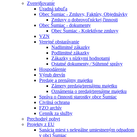
Zverejňovanie
Úradná tabuľa
Obec Šumiac - Zmluvy, Faktúry, Objednávky
Zmluvy o dobrovoľníckej činnosti
Obec Šumiac - dokumenty
Obec Šumiac - Kolektívne zmluvy
VZN
Verejné obstarávanie
Nadlimitné zákazky
Podlimitné zákazky
Zákazky s nízkymi hodnotami
Ostatné dokumenty ⁄ Súhrnné správy
Hospodárenie
Výrub drevín
Predaje a prenájmy majetku
Zámery predaja⁄prenájmu majetku
Oznámenia o predaji⁄prenájme majetku
Správa o činnosti starostky obce Šumiac
Civilná ochrana
FZO archív
Cenník za služby
Prechodný pobyt
Projekty z EU
Sanácia miest s nelegálne umiestneným odpadom
v obci Šumiac