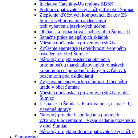
Iniciatíva Catching-Up regions BBSK
Podpora opatrovateľskej služby II v obci Šumiac
Zlepšenie kľúčových kompetencií žiakov ZŠ
Šumiac vybudovaním a zlepšením
tech.vybavenia jazykových učební
Občianska poriadková služba v obci Šumiac II
Sanačné práce nelegálnych skládok
Miestna občianska a preventívna služba
Zvýšenie energetickej efektívnosti verejného
osvetlenia v obci Šumiac
Národný projekt asistencia obciam s
prítomnosťou marginalizovaných rómskych
komunít pri usporiadaní právnych vzťahov k
pozemkom pod osídleniami
Zvyšovanie energetickej účinnosti Obecného
úradu v obci Šumiac
Miestna občianska a preventívna služba v obci
Šumiac
Lesná cesta Šumiac - Kráľova hoľa, etapa č. 1,
stavebné úpravy
Národný projekt: Usporiadania právnych
vzťahov k pozemkom - Vysporiadanie pozemkov
v obci Šumiac
Národný projekt podpora opatrovateľskej služby
Samospráva