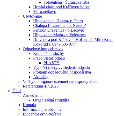
Fotogaléria - Šumiacka izba
Horská chata pod Kráľovou hoľou
Margarétkovo
Ubytovanie
Ubytovanie u Horára- p. Petro
Chalupa Levandula - p. Neveloš
Penzion Drevenica - p.Lacovič
Ubytovanie Mária - p.Voletzová
Drevenica pod Kráľovou Hoľou - fi: MirecKo p.
Kokoruďa, 0949 605 077
Odpadové hospodárstvo
Komunálne služby
Prečo triediť odpad
PLASTY
Výpočet miery vytriedenia odpadu
Program odpadového hospodárstva
Aktuality
Voľby do orgánov územnej samosprávy 2026
Referendum 4.7.2026
Úrad
Zamestnanci
Organizačná štruktúra
Kontakt
Informácie pre občanov
Evidencia obyvateľstva