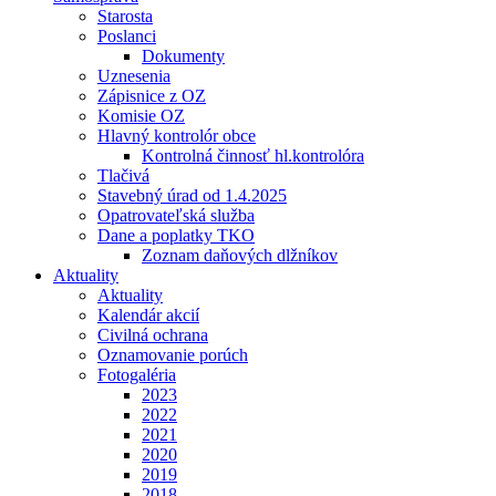
Starosta
Poslanci
Dokumenty
Uznesenia
Zápisnice z OZ
Komisie OZ
Hlavný kontrolór obce
Kontrolná činnosť hl.kontrolóra
Tlačivá
Stavebný úrad od 1.4.2025
Opatrovateľská služba
Dane a poplatky TKO
Zoznam daňových dlžníkov
Aktuality
Aktuality
Kalendár akcií
Civilná ochrana
Oznamovanie porúch
Fotogaléria
2023
2022
2021
2020
2019
2018