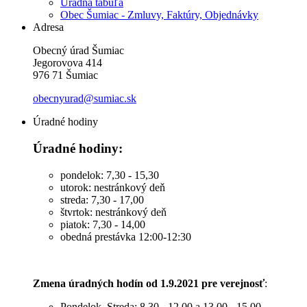
Úradná tabuľa
Obec Šumiac - Zmluvy, Faktúry, Objednávky
Adresa
Obecný úrad Šumiac
Jegorovova 414
976 71 Šumiac
obecnyurad@sumiac.sk
Úradné hodiny
Úradné hodiny:
pondelok: 7,30 - 15,30
utorok: nestránkový deň
streda: 7,30 - 17,00
štvrtok: nestránkový deň
piatok: 7,30 - 14,00
obedná prestávka 12:00-12:30
Zmena úradných hodín od 1.9.2021 pre verejnosť
:
Pondelok, Streda: 8,30 - 12,00 a 13,00 - 15,00