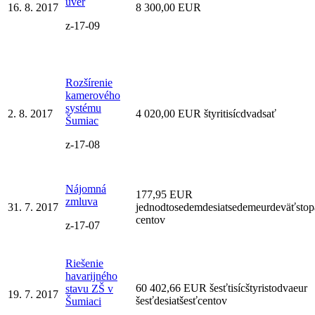
úver
16. 8. 2017
8 300,00 EUR
z-17-09
Rozšírenie
kamerového
systému
2. 8. 2017
4 020,00 EUR štyritisícdvadsať
Šumiac
z-17-08
Nájomná
177,95 EUR
zmluva
31. 7. 2017
jednodtosedemdesiatsedemeurdeväťstop
centov
z-17-07
Riešenie
havarijného
60 402,66 EUR šesťtisícštyristodvaeur
stavu ZŠ v
19. 7. 2017
šesťdesiatšesťcentov
Šumiaci