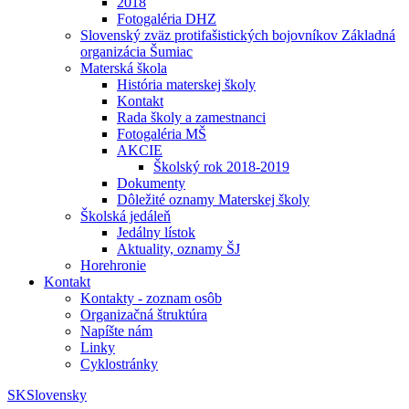
2018
Fotogaléria DHZ
Slovenský zväz protifašistických bojovníkov Základná
organizácia Šumiac
Materská škola
História materskej školy
Kontakt
Rada školy a zamestnanci
Fotogaléria MŠ
AKCIE
Školský rok 2018-2019
Dokumenty
Dôležité oznamy Materskej školy
Školská jedáleň
Jedálny lístok
Aktuality, oznamy ŠJ
Horehronie
Kontakt
Kontakty - zoznam osôb
Organizačná štruktúra
Napíšte nám
Linky
Cyklostránky
SK
Slovensky