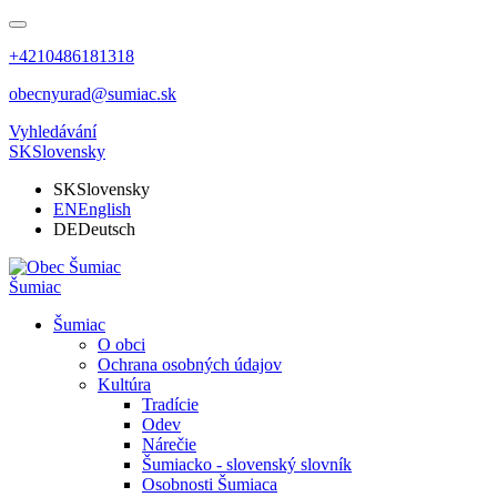
+4210486181318
obecnyurad@sumiac.sk
Vyhledávání
SK
Slovensky
SK
Slovensky
EN
English
DE
Deutsch
Šumiac
Šumiac
O obci
Ochrana osobných údajov
Kultúra
Tradície
Odev
Nárečie
Šumiacko - slovenský slovník
Osobnosti Šumiaca