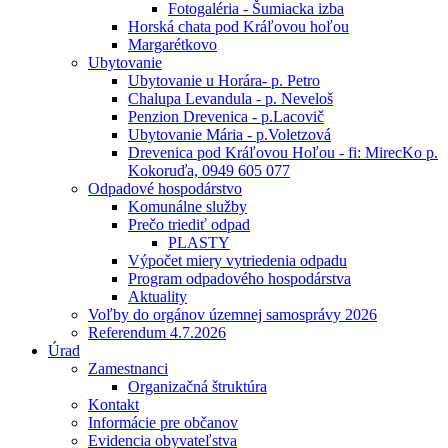
Fotogaléria - Šumiacka izba
Horská chata pod Kráľovou hoľou
Margarétkovo
Ubytovanie
Ubytovanie u Horára- p. Petro
Chalupa Levandula - p. Neveloš
Penzion Drevenica - p.Lacovič
Ubytovanie Mária - p.Voletzová
Drevenica pod Kráľovou Hoľou - fi: MirecKo p.
Kokoruďa, 0949 605 077
Odpadové hospodárstvo
Komunálne služby
Prečo triediť odpad
PLASTY
Výpočet miery vytriedenia odpadu
Program odpadového hospodárstva
Aktuality
Voľby do orgánov územnej samosprávy 2026
Referendum 4.7.2026
Úrad
Zamestnanci
Organizačná štruktúra
Kontakt
Informácie pre občanov
Evidencia obyvateľstva