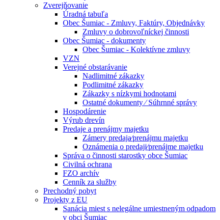
Zverejňovanie
Úradná tabuľa
Obec Šumiac - Zmluvy, Faktúry, Objednávky
Zmluvy o dobrovoľníckej činnosti
Obec Šumiac - dokumenty
Obec Šumiac - Kolektívne zmluvy
VZN
Verejné obstarávanie
Nadlimitné zákazky
Podlimitné zákazky
Zákazky s nízkymi hodnotami
Ostatné dokumenty ⁄ Súhrnné správy
Hospodárenie
Výrub drevín
Predaje a prenájmy majetku
Zámery predaja⁄prenájmu majetku
Oznámenia o predaji⁄prenájme majetku
Správa o činnosti starostky obce Šumiac
Civilná ochrana
FZO archív
Cenník za služby
Prechodný pobyt
Projekty z EU
Sanácia miest s nelegálne umiestneným odpadom
v obci Šumiac