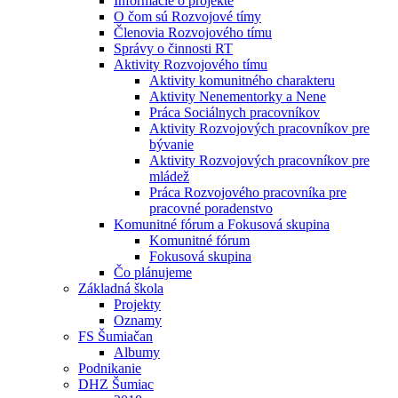
Informácie o projekte
O čom sú Rozvojové tímy
Členovia Rozvojového tímu
Správy o činnosti RT
Aktivity Rozvojového tímu
Aktivity komunitného charakteru
Aktivity Nenementorky a Nene
Práca Sociálnych pracovníkov
Aktivity Rozvojových pracovníkov pre
bývanie
Aktivity Rozvojových pracovníkov pre
mládež
Práca Rozvojového pracovníka pre
pracovné poradenstvo
Komunitné fórum a Fokusová skupina
Komunitné fórum
Fokusová skupina
Čo plánujeme
Základná škola
Projekty
Oznamy
FS Šumiačan
Albumy
Podnikanie
DHZ Šumiac