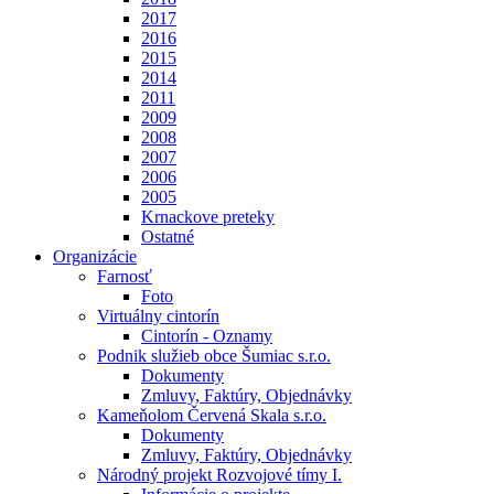
2017
2016
2015
2014
2011
2009
2008
2007
2006
2005
Krnackove preteky
Ostatné
Organizácie
Farnosť
Foto
Virtuálny cintorín
Cintorín - Oznamy
Podnik služieb obce Šumiac s.r.o.
Dokumenty
Zmluvy, Faktúry, Objednávky
Kameňolom Červená Skala s.r.o.
Dokumenty
Zmluvy, Faktúry, Objednávky
Národný projekt Rozvojové tímy I.