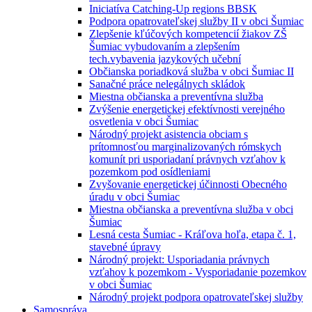
Iniciatíva Catching-Up regions BBSK
Podpora opatrovateľskej služby II v obci Šumiac
Zlepšenie kľúčových kompetencií žiakov ZŠ
Šumiac vybudovaním a zlepšením
tech.vybavenia jazykových učební
Občianska poriadková služba v obci Šumiac II
Sanačné práce nelegálnych skládok
Miestna občianska a preventívna služba
Zvýšenie energetickej efektívnosti verejného
osvetlenia v obci Šumiac
Národný projekt asistencia obciam s
prítomnosťou marginalizovaných rómskych
komunít pri usporiadaní právnych vzťahov k
pozemkom pod osídleniami
Zvyšovanie energetickej účinnosti Obecného
úradu v obci Šumiac
Miestna občianska a preventívna služba v obci
Šumiac
Lesná cesta Šumiac - Kráľova hoľa, etapa č. 1,
stavebné úpravy
Národný projekt: Usporiadania právnych
vzťahov k pozemkom - Vysporiadanie pozemkov
v obci Šumiac
Národný projekt podpora opatrovateľskej služby
Samospráva