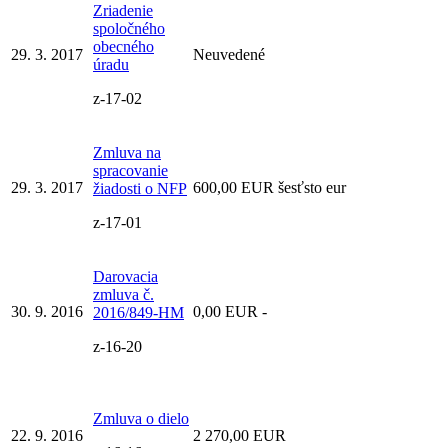
Zriadenie
spoločného
obecného
29. 3. 2017
Neuvedené
úradu
z-17-02
Zmluva na
spracovanie
29. 3. 2017
600,00 EUR šesťsto eur
žiadosti o NFP
z-17-01
Darovacia
zmluva č.
30. 9. 2016
0,00 EUR -
2016/849-HM
z-16-20
Zmluva o dielo
22. 9. 2016
2 270,00 EUR