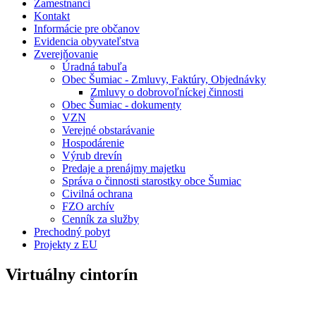
Zamestnanci
Kontakt
Informácie pre občanov
Evidencia obyvateľstva
Zverejňovanie
Úradná tabuľa
Obec Šumiac - Zmluvy, Faktúry, Objednávky
Zmluvy o dobrovoľníckej činnosti
Obec Šumiac - dokumenty
VZN
Verejné obstarávanie
Hospodárenie
Výrub drevín
Predaje a prenájmy majetku
Správa o činnosti starostky obce Šumiac
Civilná ochrana
FZO archív
Cenník za služby
Prechodný pobyt
Projekty z EU
Virtuálny cintorín