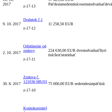
2017
Päťdesiatsedemtisícosemstodvadsaťdev
z-17-13
Dodatok č.1
9. 10. 2017
11 258,50 EUR
z-17-12
Odstúpenie od
224 630,00 EUR dvestodvadsaťštyri
zmluvy
2. 10. 2017
tisícšesťstotridsať
z-17-11
Zmluva č.
121036 08U01
30. 8. 2017
75 000,00 EUR sedemdesiatpäťtisíc
z-17-10
Kontokorentný