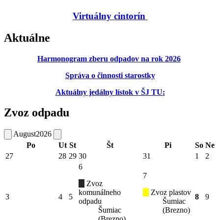
Virtuálny cintorín
Aktuálne
Harmonogram zberu odpadov na rok 2026
Správa o činnosti starostky
Aktuálny jedálny lístok v ŠJ TU:
Zvoz odpadu
August
2026
Po
Ut
St
Št
Pi
So
Ne
27
28
29
30
31
1
2
6
7
Zvoz
komunálneho
Zvoz plastov
3
4
5
8
9
odpadu
Šumiac
Šumiac
(Brezno)
(Brezno)