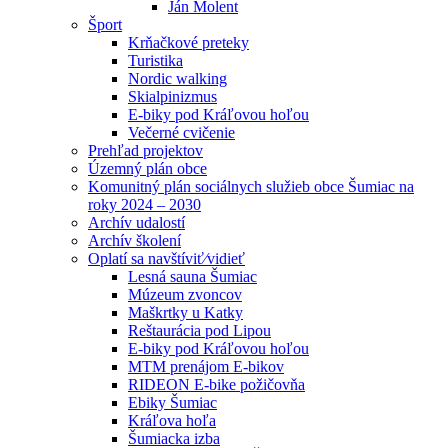
Ján Molent
Šport
Krňačkové preteky
Turistika
Nordic walking
Skialpinizmus
E-biky pod Kráľovou hoľou
Večerné cvičenie
Prehľad projektov
Územný plán obce
Komunitný plán sociálnych služieb obce Šumiac na
roky 2024 – 2030
Archív udalostí
Archív školení
Oplatí sa navštíviť⁄vidieť
Lesná sauna Šumiac
Múzeum zvoncov
Maškrtky u Katky
Reštaurácia pod Lipou
E-biky pod Kráľovou hoľou
MTM prenájom E-bikov
RIDEON E-bike požičovňa
Ebiky Šumiac
Kráľova hoľa
Šumiacka izba