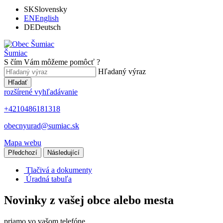
SK
Slovensky
EN
English
DE
Deutsch
Šumiac
S čím Vám môžeme pomôcť ?
Hľadaný výraz
Hľadať
rozšírené vyhľadávanie
+4210486181318
obecnyurad@sumiac.sk
Mapa webu
Předchozí
Následující
Tlačivá a dokumenty
Úradná tabuľa
Novinky z vašej obce alebo mesta
priamo vo vašom telefóne