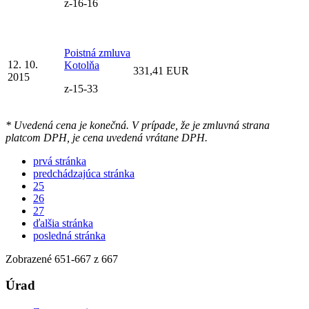
z-16-16
Poistná zmluva
12. 10.
Kotolňa
331,41 EUR
2015
z-15-33
* Uvedená cena je konečná. V prípade, že je zmluvná strana
platcom DPH, je cena uvedená vrátane DPH.
prvá stránka
predchádzajúca stránka
25
26
27
ďalšia stránka
posledná stránka
Zobrazené
651
-
667
z 667
Úrad