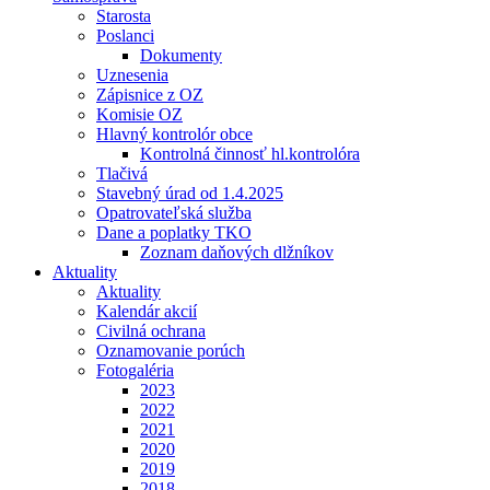
Starosta
Poslanci
Dokumenty
Uznesenia
Zápisnice z OZ
Komisie OZ
Hlavný kontrolór obce
Kontrolná činnosť hl.kontrolóra
Tlačivá
Stavebný úrad od 1.4.2025
Opatrovateľská služba
Dane a poplatky TKO
Zoznam daňových dlžníkov
Aktuality
Aktuality
Kalendár akcií
Civilná ochrana
Oznamovanie porúch
Fotogaléria
2023
2022
2021
2020
2019
2018