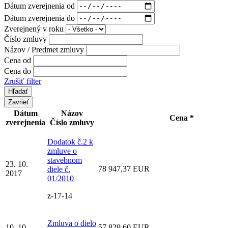
Dátum zverejnenia od
Dátum zverejnenia do
Zverejnený v roku
Číslo zmluvy
Názov / Predmet zmluvy
Cena od
Cena do
Zrušiť filter
Zavrieť
Dátum
Názov
Cena *
zverejnenia
Číslo zmluvy
Dodatok č.2 k
zmluve o
stavebnom
23. 10.
78 947,37 EUR
diele č.
2017
01/2010
z-17-14
Zmluva o dielo
10. 10.
57 829,60 EUR