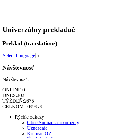
Univerzálny prekladač
Preklad (translations)
Select Language
▼
Návštevnosť
Návštevnosť:
ONLINE:
0
DNES:
302
TÝŽDEŇ:
2675
CELKOM:
1099979
Rýchle odkazy
Obec Šumiac - dokumenty
Uznesenia
Komisie OZ