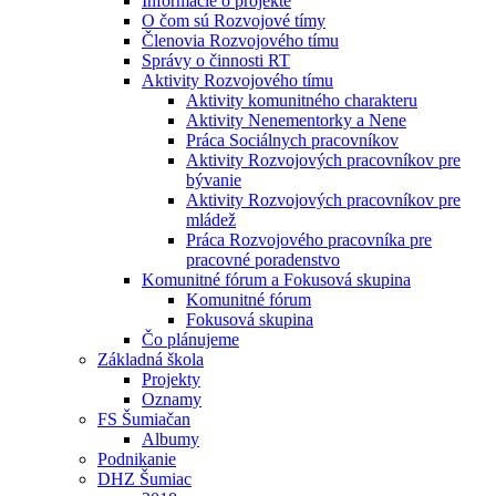
Informácie o projekte
O čom sú Rozvojové tímy
Členovia Rozvojového tímu
Správy o činnosti RT
Aktivity Rozvojového tímu
Aktivity komunitného charakteru
Aktivity Nenementorky a Nene
Práca Sociálnych pracovníkov
Aktivity Rozvojových pracovníkov pre
bývanie
Aktivity Rozvojových pracovníkov pre
mládež
Práca Rozvojového pracovníka pre
pracovné poradenstvo
Komunitné fórum a Fokusová skupina
Komunitné fórum
Fokusová skupina
Čo plánujeme
Základná škola
Projekty
Oznamy
FS Šumiačan
Albumy
Podnikanie
DHZ Šumiac