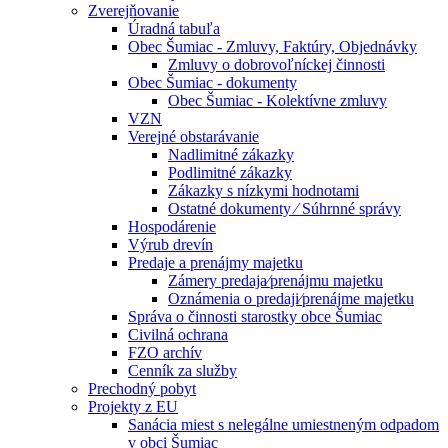
Zverejňovanie
Úradná tabuľa
Obec Šumiac - Zmluvy, Faktúry, Objednávky
Zmluvy o dobrovoľníckej činnosti
Obec Šumiac - dokumenty
Obec Šumiac - Kolektívne zmluvy
VZN
Verejné obstarávanie
Nadlimitné zákazky
Podlimitné zákazky
Zákazky s nízkymi hodnotami
Ostatné dokumenty ⁄ Súhrnné správy
Hospodárenie
Výrub drevín
Predaje a prenájmy majetku
Zámery predaja⁄prenájmu majetku
Oznámenia o predaji⁄prenájme majetku
Správa o činnosti starostky obce Šumiac
Civilná ochrana
FZO archív
Cenník za služby
Prechodný pobyt
Projekty z EU
Sanácia miest s nelegálne umiestneným odpadom
v obci Šumiac