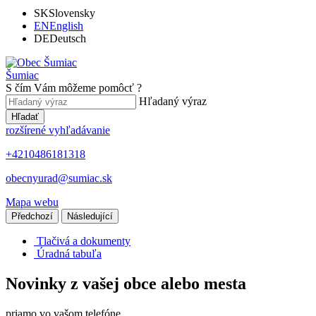
SK
Slovensky
EN
English
DE
Deutsch
Šumiac
S čím Vám môžeme pomôcť ?
Hľadaný výraz
Hľadať
rozšírené vyhľadávanie
+4210486181318
obecnyurad@sumiac.sk
Mapa webu
Předchozí
Následující
Tlačivá a dokumenty
Úradná tabuľa
Novinky z vašej obce alebo mesta
priamo vo vašom telefóne