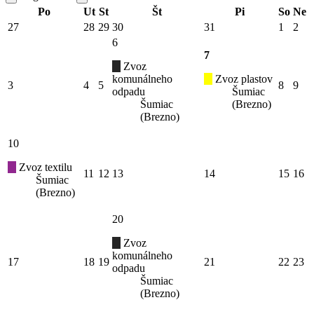
Po
Ut
St
Št
Pi
So
Ne
27
28
29
30
31
1
2
6
7
Zvoz
komunálneho
Zvoz plastov
3
4
5
8
9
odpadu
Šumiac
Šumiac
(Brezno)
(Brezno)
10
Zvoz textilu
11
12
13
14
15
16
Šumiac
(Brezno)
20
Zvoz
komunálneho
17
18
19
21
22
23
odpadu
Šumiac
(Brezno)