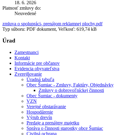
18. 6. 2026
Platnosť zmluvy do:
Neuvedené
zmluva o spolupráci- prenájom reklamnej plochy.pdf
Typ súboru: PDF dokument, Veľkosť: 619,74 kB
Úrad
Zamestnanci
Kontakt
Informácie pre občanov
Evidencia obyvateľstva
Zverejňovanie
Úradná tabuľa
Obec Šumiac - Zmluvy, Faktúry, Objednávky
Zmluvy o dobrovoľníckej činnosti
Obec Šumiac - dokumenty
VZN
Verejné obstarávanie
Hospodárenie
Výrub drevín
Predaje a prenájmy majetku
Správa o činnosti starostky obce Šumiac
Civilná ochrana