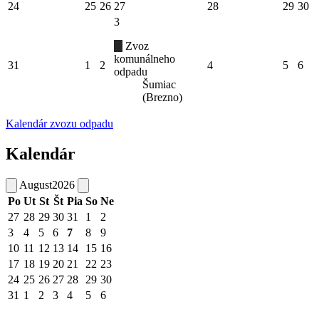
24
25
26
27
28
29
30
3
Zvoz
komunálneho
31
1
2
4
5
6
odpadu
Šumiac
(Brezno)
Kalendár zvozu odpadu
Kalendár
August
2026
Po
Ut
St
Št
Pia
So
Ne
27
28
29
30
31
1
2
3
4
5
6
7
8
9
10
11
12
13
14
15
16
17
18
19
20
21
22
23
24
25
26
27
28
29
30
31
1
2
3
4
5
6