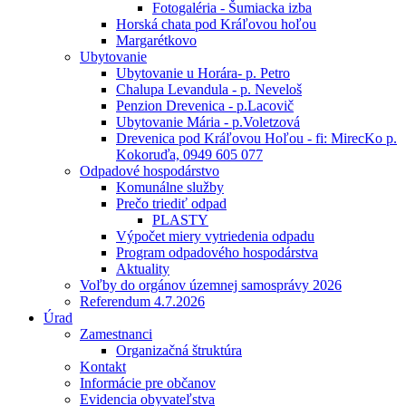
Fotogaléria - Šumiacka izba
Horská chata pod Kráľovou hoľou
Margarétkovo
Ubytovanie
Ubytovanie u Horára- p. Petro
Chalupa Levandula - p. Neveloš
Penzion Drevenica - p.Lacovič
Ubytovanie Mária - p.Voletzová
Drevenica pod Kráľovou Hoľou - fi: MirecKo p.
Kokoruďa, 0949 605 077
Odpadové hospodárstvo
Komunálne služby
Prečo triediť odpad
PLASTY
Výpočet miery vytriedenia odpadu
Program odpadového hospodárstva
Aktuality
Voľby do orgánov územnej samosprávy 2026
Referendum 4.7.2026
Úrad
Zamestnanci
Organizačná štruktúra
Kontakt
Informácie pre občanov
Evidencia obyvateľstva