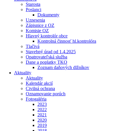
Starosta
Poslanci
Dokumenty
Uznesenia
Zápisnice z OZ
Komisie OZ
Hlavný kontrolór obce
Kontrolná činnosť hl.kontrolóra
Tlačivá
Stavebný úrad od 1.4.2025
Opatrovateľská služba
Dane a poplatky TKO
Zoznam daňových dlžníkov
Aktuality
Aktuality
Kalendár akcií
Civilná ochrana
Oznamovanie porúch
Fotogaléria
2023
2022
2021
2020
2019
2018