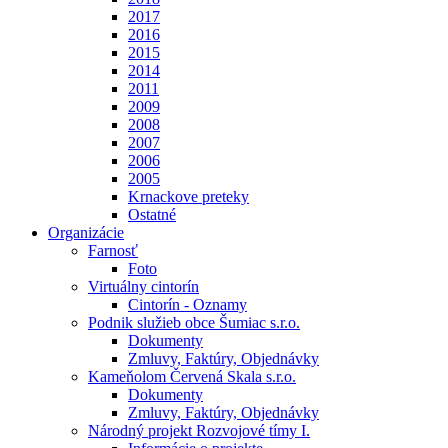
2017
2016
2015
2014
2011
2009
2008
2007
2006
2005
Krnackove preteky
Ostatné
Organizácie
Farnosť
Foto
Virtuálny cintorín
Cintorín - Oznamy
Podnik služieb obce Šumiac s.r.o.
Dokumenty
Zmluvy, Faktúry, Objednávky
Kameňolom Červená Skala s.r.o.
Dokumenty
Zmluvy, Faktúry, Objednávky
Národný projekt Rozvojové tímy I.