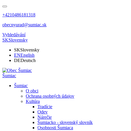
+4210486181318
obecnyurad@sumiac.sk
Vyhledávání
SK
Slovensky
SK
Slovensky
EN
English
DE
Deutsch
Šumiac
Šumiac
O obci
Ochrana osobných údajov
Kultúra
Tradície
Odev
Nárečie
Šumiacko - slovenský slovník
Osobnosti Šumiaca