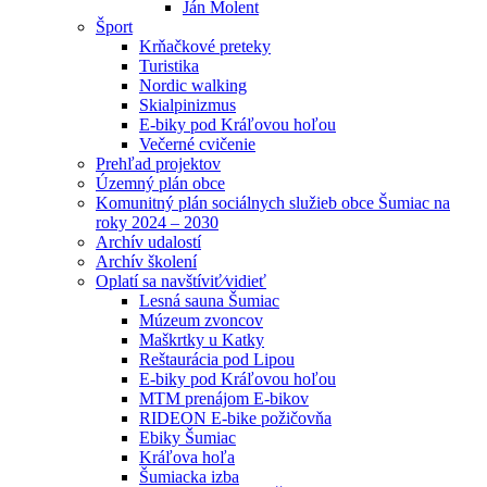
Ján Molent
Šport
Krňačkové preteky
Turistika
Nordic walking
Skialpinizmus
E-biky pod Kráľovou hoľou
Večerné cvičenie
Prehľad projektov
Územný plán obce
Komunitný plán sociálnych služieb obce Šumiac na
roky 2024 – 2030
Archív udalostí
Archív školení
Oplatí sa navštíviť⁄vidieť
Lesná sauna Šumiac
Múzeum zvoncov
Maškrtky u Katky
Reštaurácia pod Lipou
E-biky pod Kráľovou hoľou
MTM prenájom E-bikov
RIDEON E-bike požičovňa
Ebiky Šumiac
Kráľova hoľa
Šumiacka izba