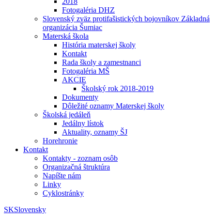
2018
Fotogaléria DHZ
Slovenský zväz protifašistických bojovníkov Základná
organizácia Šumiac
Materská škola
História materskej školy
Kontakt
Rada školy a zamestnanci
Fotogaléria MŠ
AKCIE
Školský rok 2018-2019
Dokumenty
Dôležité oznamy Materskej školy
Školská jedáleň
Jedálny lístok
Aktuality, oznamy ŠJ
Horehronie
Kontakt
Kontakty - zoznam osôb
Organizačná štruktúra
Napíšte nám
Linky
Cyklostránky
SK
Slovensky