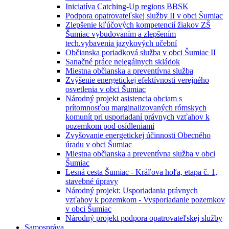
Iniciatíva Catching-Up regions BBSK
Podpora opatrovateľskej služby II v obci Šumiac
Zlepšenie kľúčových kompetencií žiakov ZŠ
Šumiac vybudovaním a zlepšením
tech.vybavenia jazykových učební
Občianska poriadková služba v obci Šumiac II
Sanačné práce nelegálnych skládok
Miestna občianska a preventívna služba
Zvýšenie energetickej efektívnosti verejného
osvetlenia v obci Šumiac
Národný projekt asistencia obciam s
prítomnosťou marginalizovaných rómskych
komunít pri usporiadaní právnych vzťahov k
pozemkom pod osídleniami
Zvyšovanie energetickej účinnosti Obecného
úradu v obci Šumiac
Miestna občianska a preventívna služba v obci
Šumiac
Lesná cesta Šumiac - Kráľova hoľa, etapa č. 1,
stavebné úpravy
Národný projekt: Usporiadania právnych
vzťahov k pozemkom - Vysporiadanie pozemkov
v obci Šumiac
Národný projekt podpora opatrovateľskej služby
Samospráva