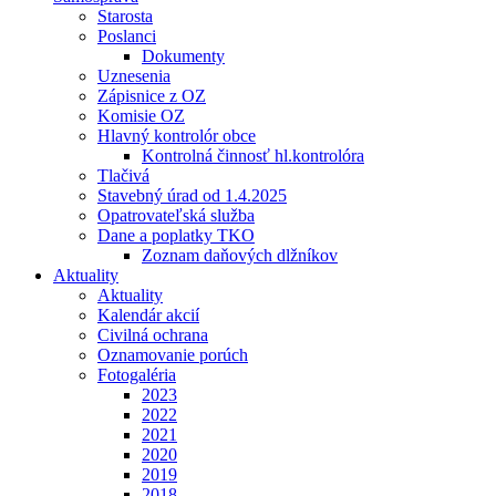
Starosta
Poslanci
Dokumenty
Uznesenia
Zápisnice z OZ
Komisie OZ
Hlavný kontrolór obce
Kontrolná činnosť hl.kontrolóra
Tlačivá
Stavebný úrad od 1.4.2025
Opatrovateľská služba
Dane a poplatky TKO
Zoznam daňových dlžníkov
Aktuality
Aktuality
Kalendár akcií
Civilná ochrana
Oznamovanie porúch
Fotogaléria
2023
2022
2021
2020
2019
2018