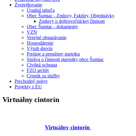
Zverejňovanie
Úradná tabuľa
Obec Šumiac - Zmluvy, Faktúry, Objednávky
Zmluvy o dobrovoľníckej činnosti
Obec Šumiac - dokumenty
VZN
Verejné obstarávanie
Hospodárenie
Výrub drevín
Predaje a prenájmy majetku
Správa o činnosti starostky obce Šumiac
Civilná ochrana
FZO archív
Cenník za služby
Prechodný pobyt
Projekty z EU
Virtuálny cintorín
Virtuálny cintorín