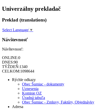
Univerzálny prekladač
Preklad (translations)
Select Language
▼
Návštevnosť
Návštevnosť:
ONLINE:
0
DNES:
90
TÝŽDEŇ:
1340
CELKOM:
1098644
Rýchle odkazy
Obec Šumiac - dokumenty
Uznesenia
Komisie OZ
Úradná tabuľa
Obec Šumiac - Zmluvy, Faktúry, Objednávky
Adresa