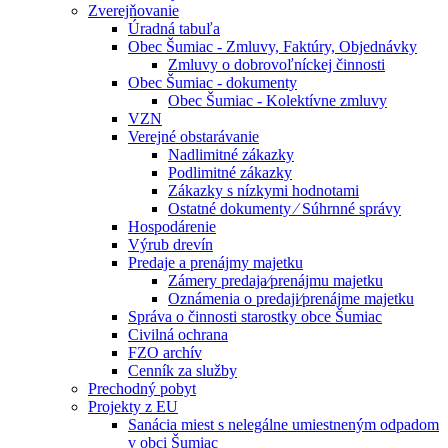
Zverejňovanie
Úradná tabuľa
Obec Šumiac - Zmluvy, Faktúry, Objednávky
Zmluvy o dobrovoľníckej činnosti
Obec Šumiac - dokumenty
Obec Šumiac - Kolektívne zmluvy
VZN
Verejné obstarávanie
Nadlimitné zákazky
Podlimitné zákazky
Zákazky s nízkymi hodnotami
Ostatné dokumenty ⁄ Súhrnné správy
Hospodárenie
Výrub drevín
Predaje a prenájmy majetku
Zámery predaja⁄prenájmu majetku
Oznámenia o predaji⁄prenájme majetku
Správa o činnosti starostky obce Šumiac
Civilná ochrana
FZO archív
Cenník za služby
Prechodný pobyt
Projekty z EU
Sanácia miest s nelegálne umiestneným odpadom
v obci Šumiac