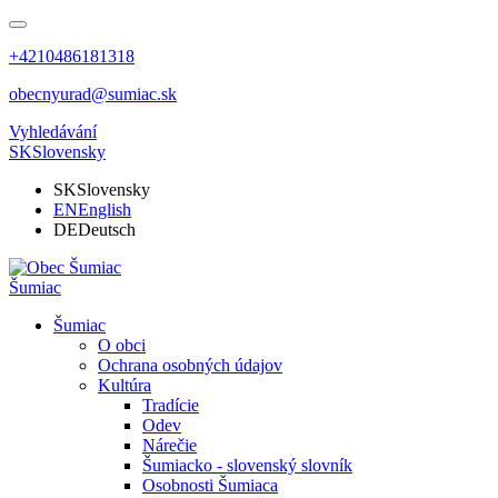
+4210486181318
obecnyurad@sumiac.sk
Vyhledávání
SK
Slovensky
SK
Slovensky
EN
English
DE
Deutsch
Šumiac
Šumiac
O obci
Ochrana osobných údajov
Kultúra
Tradície
Odev
Nárečie
Šumiacko - slovenský slovník
Osobnosti Šumiaca