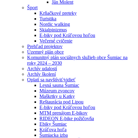
Ján Molent
Šport
Krňačkové preteky
Turistika
Nordic walking
Skialpinizmus
E-biky pod Kráľovou hoľou
Večerné cvičenie
Prehľad projektov
Územný plán obce
Komunitný plán sociálnych služieb obce Šumiac na
roky 2024 – 2030
Archív udalostí
Archív školení
Oplatí sa navštíviť⁄vidieť
Lesná sauna Šumiac
Múzeum zvoncov
Maškrtky u Katky
Reštaurácia pod Lipou
E-biky pod Kráľovou hoľou
MTM prenájom E-bikov
RIDEON E-bike požičovňa
Ebiky Šumiac
Kráľova hoľa
Šumiacka izba