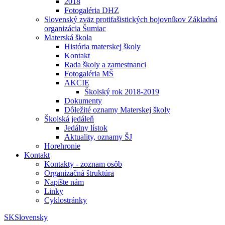
2018
Fotogaléria DHZ
Slovenský zväz protifašistických bojovníkov Základná
organizácia Šumiac
Materská škola
História materskej školy
Kontakt
Rada školy a zamestnanci
Fotogaléria MŠ
AKCIE
Školský rok 2018-2019
Dokumenty
Dôležité oznamy Materskej školy
Školská jedáleň
Jedálny lístok
Aktuality, oznamy ŠJ
Horehronie
Kontakt
Kontakty - zoznam osôb
Organizačná štruktúra
Napíšte nám
Linky
Cyklostránky
SK
Slovensky