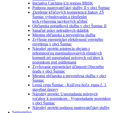
Iniciatíva Catching-Up regions BBSK
Podpora opatrovateľskej služby II v obci Šumiac
Zlepšenie kľúčových kompetencií žiakov ZŠ
Šumiac vybudovaním a zlepšením
tech.vybavenia jazykových učební
Občianska poriadková služba v obci Šumiac II
Sanačné práce nelegálnych skládok
Miestna občianska a preventívna služba
Zvýšenie energetickej efektívnosti verejného
osvetlenia v obci Šumiac
Národný projekt asistencia obciam s
prítomnosťou marginalizovaných rómskych
komunít pri usporiadaní právnych vzťahov k
pozemkom pod osídleniami
Zvyšovanie energetickej účinnosti Obecného
úradu v obci Šumiac
Miestna občianska a preventívna služba v obci
Šumiac
Lesná cesta Šumiac - Kráľova hoľa, etapa č. 1,
stavebné úpravy
Národný projekt: Usporiadania právnych
vzťahov k pozemkom - Vysporiadanie pozemkov
v obci Šumiac
Národný projekt podpora opatrovateľskej služby
Samospráva