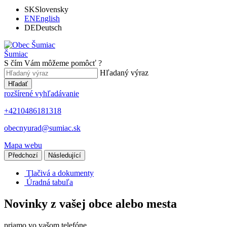
SK
Slovensky
EN
English
DE
Deutsch
Šumiac
S čím Vám môžeme pomôcť ?
Hľadaný výraz
Hľadať
rozšírené vyhľadávanie
+4210486181318
obecnyurad@sumiac.sk
Mapa webu
Předchozí
Následující
Tlačivá a dokumenty
Úradná tabuľa
Novinky z vašej obce alebo mesta
priamo vo vašom telefóne