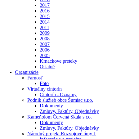
2017
2016
2015
2014
2011
2009
2008
2007
2006
2005
Krnackove preteky
Ostatné
Organizácie
Farnosť
Foto
Virtuálny cintorín
Cintorín - Oznamy
Podnik služieb obce Šumiac s.r.o.
Dokumenty
Zmluvy, Faktúry, Objednávky
Kameňolom Červená Skala s.r.o.
Dokumenty
Zmluvy, Faktúry, Objednávky
Národný projekt Rozvojové tímy I.