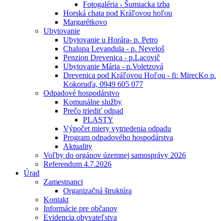
Fotogaléria - Šumiacka izba
Horská chata pod Kráľovou hoľou
Margarétkovo
Ubytovanie
Ubytovanie u Horára- p. Petro
Chalupa Levandula - p. Neveloš
Penzion Drevenica - p.Lacovič
Ubytovanie Mária - p.Voletzová
Drevenica pod Kráľovou Hoľou - fi: MirecKo p.
Kokoruďa, 0949 605 077
Odpadové hospodárstvo
Komunálne služby
Prečo triediť odpad
PLASTY
Výpočet miery vytriedenia odpadu
Program odpadového hospodárstva
Aktuality
Voľby do orgánov územnej samosprávy 2026
Referendum 4.7.2026
Úrad
Zamestnanci
Organizačná štruktúra
Kontakt
Informácie pre občanov
Evidencia obyvateľstva