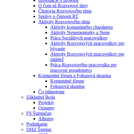
Informácie o projekte
O čom sú Rozvojové tímy
Členovia Rozvojového tímu
Správy o činnosti RT
Aktivity Rozvojového tímu
Aktivity komunitného charakteru
Aktivity Nenementorky a Nene
Práca Sociálnych pracovníkov
Aktivity Rozvojových pracovníkov pre
bývanie
Aktivity Rozvojových pracovníkov pre
mládež
Práca Rozvojového pracovníka pre
pracovné poradenstvo
Komunitné fórum a Fokusová skupina
Komunitné fórum
Fokusová skupina
Čo plánujeme
Základná škola
Projekty
Oznamy
FS Šumiačan
Albumy
Podnikanie
DHZ Šumiac