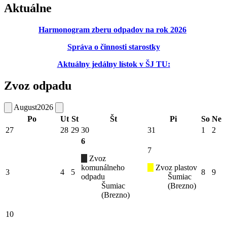
Aktuálne
Harmonogram zberu odpadov na rok 2026
Správa o činnosti starostky
Aktuálny jedálny lístok v ŠJ TU:
Zvoz odpadu
August
2026
Po
Ut
St
Št
Pi
So
Ne
27
28
29
30
31
1
2
6
7
Zvoz
komunálneho
Zvoz plastov
3
4
5
8
9
odpadu
Šumiac
Šumiac
(Brezno)
(Brezno)
10