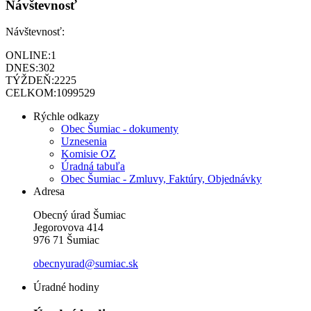
Návštevnosť
Návštevnosť:
ONLINE:
1
DNES:
302
TÝŽDEŇ:
2225
CELKOM:
1099529
Rýchle odkazy
Obec Šumiac - dokumenty
Uznesenia
Komisie OZ
Úradná tabuľa
Obec Šumiac - Zmluvy, Faktúry, Objednávky
Adresa
Obecný úrad Šumiac
Jegorovova 414
976 71 Šumiac
obecnyurad@sumiac.sk
Úradné hodiny