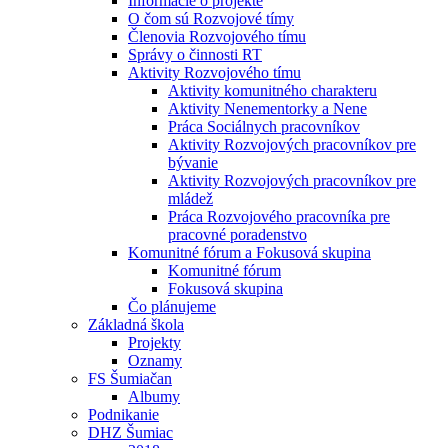
Informácie o projekte
O čom sú Rozvojové tímy
Členovia Rozvojového tímu
Správy o činnosti RT
Aktivity Rozvojového tímu
Aktivity komunitného charakteru
Aktivity Nenementorky a Nene
Práca Sociálnych pracovníkov
Aktivity Rozvojových pracovníkov pre
bývanie
Aktivity Rozvojových pracovníkov pre
mládež
Práca Rozvojového pracovníka pre
pracovné poradenstvo
Komunitné fórum a Fokusová skupina
Komunitné fórum
Fokusová skupina
Čo plánujeme
Základná škola
Projekty
Oznamy
FS Šumiačan
Albumy
Podnikanie
DHZ Šumiac