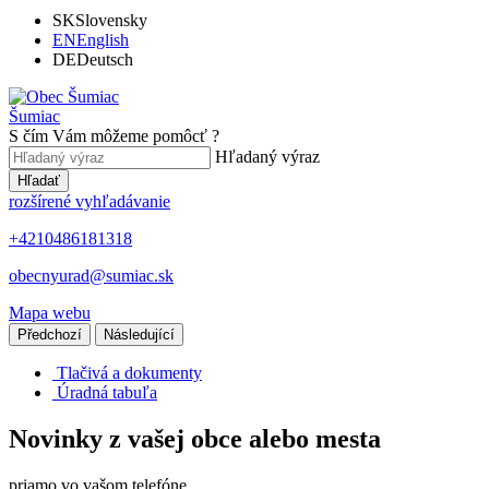
SK
Slovensky
EN
English
DE
Deutsch
Šumiac
S čím Vám môžeme pomôcť ?
Hľadaný výraz
Hľadať
rozšírené vyhľadávanie
+4210486181318
obecnyurad@sumiac.sk
Mapa webu
Předchozí
Následující
Tlačivá a dokumenty
Úradná tabuľa
Novinky z vašej obce alebo mesta
priamo vo vašom telefóne