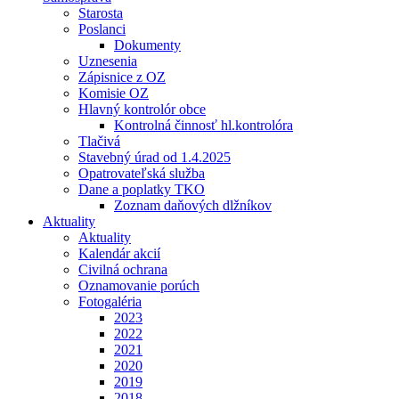
Starosta
Poslanci
Dokumenty
Uznesenia
Zápisnice z OZ
Komisie OZ
Hlavný kontrolór obce
Kontrolná činnosť hl.kontrolóra
Tlačivá
Stavebný úrad od 1.4.2025
Opatrovateľská služba
Dane a poplatky TKO
Zoznam daňových dlžníkov
Aktuality
Aktuality
Kalendár akcií
Civilná ochrana
Oznamovanie porúch
Fotogaléria
2023
2022
2021
2020
2019
2018