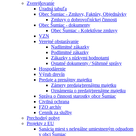
Zverejňovanie
Úradná tabuľa
Obec Šumiac - Zmluvy, Faktúry, Objednávky
Zmluvy o dobrovoľníckej činnosti
Obec Šumiac - dokumenty
Obec Šumiac - Kolektívne zmluvy
VZN
Verejné obstarávanie
Nadlimitné zákazky
Podlimitné zákazky
Zákazky s nízkymi hodnotami
Ostatné dokumenty ⁄ Súhrnné správy
Hospodárenie
Výrub drevín
Predaje a prenájmy majetku
Zámery predaja⁄prenájmu majetku
Oznámenia o predaji⁄prenájme majetku
Správa o činnosti starostky obce Šumiac
Civilná ochrana
FZO archív
Cenník za služby
Prechodný pobyt
Projekty z EU
Sanácia miest s nelegálne umiestneným odpadom
v obci Šumiac