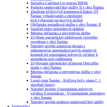
Iniciatíva Catching-Up regions BBSK
Podpora opatrovateľskej služby II v obci Šumiac
Zlepšenie kľúčových kompetencií žiakov ZŠ
Šumiac vybudovaním a zlepšením
tech.vybavenia jazykových učební
Občianska poriadková služba v obci Šumiac II
Sanačné práce nelegálnych skládok
Miestna občianska a preventívna služba
Zvýšenie energetickej efektívnosti verejného
osvetlenia v obci Šumiac
Národný projekt asistencia obciam s
prítomnosťou marginalizovaných rómskych
komunít pri usporiadaní právnych vzťahov k
pozemkom pod osídleniami
Zvyšovanie energetickej účinnosti Obecného
úradu v obci Šumiac
Miestna občianska a preventívna služba v obci
Šumiac
Lesná cesta Šumiac - Kráľova hoľa, etapa č. 1,
stavebné úpravy
Národný projekt: Usporiadania právnych
vzťahov k pozemkom - Vysporiadanie pozemkov
v obci Šumiac
Národný projekt podpora opatrovateľskej služby
Samospráva