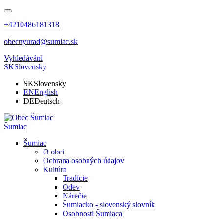
+4210486181318
obecnyurad@sumiac.sk
Vyhledávání
SK
Slovensky
SK
Slovensky
EN
English
DE
Deutsch
Šumiac
Šumiac
O obci
Ochrana osobných údajov
Kultúra
Tradície
Odev
Nárečie
Šumiacko - slovenský slovník
Osobnosti Šumiaca