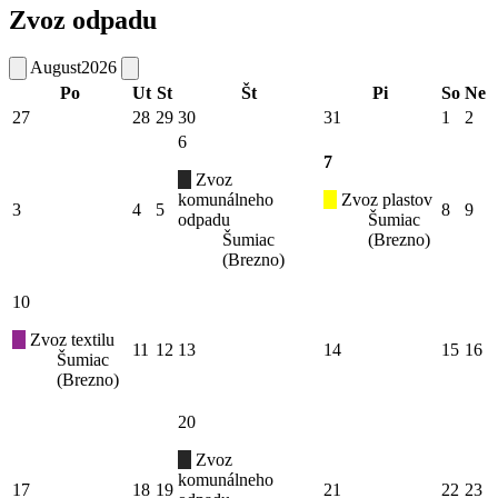
Zvoz odpadu
August
2026
Po
Ut
St
Št
Pi
So
Ne
27
28
29
30
31
1
2
6
7
Zvoz
komunálneho
Zvoz plastov
3
4
5
8
9
odpadu
Šumiac
Šumiac
(Brezno)
(Brezno)
10
Zvoz textilu
11
12
13
14
15
16
Šumiac
(Brezno)
20
Zvoz
komunálneho
17
18
19
21
22
23