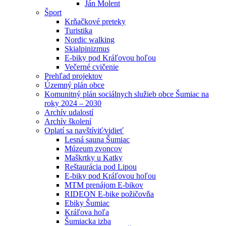
Ján Molent
Šport
Krňačkové preteky
Turistika
Nordic walking
Skialpinizmus
E-biky pod Kráľovou hoľou
Večerné cvičenie
Prehľad projektov
Územný plán obce
Komunitný plán sociálnych služieb obce Šumiac na
roky 2024 – 2030
Archív udalostí
Archív školení
Oplatí sa navštíviť⁄vidieť
Lesná sauna Šumiac
Múzeum zvoncov
Maškrtky u Katky
Reštaurácia pod Lipou
E-biky pod Kráľovou hoľou
MTM prenájom E-bikov
RIDEON E-bike požičovňa
Ebiky Šumiac
Kráľova hoľa
Šumiacka izba