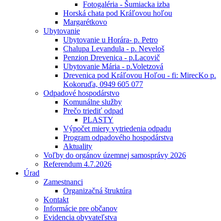
Fotogaléria - Šumiacka izba
Horská chata pod Kráľovou hoľou
Margarétkovo
Ubytovanie
Ubytovanie u Horára- p. Petro
Chalupa Levandula - p. Neveloš
Penzion Drevenica - p.Lacovič
Ubytovanie Mária - p.Voletzová
Drevenica pod Kráľovou Hoľou - fi: MirecKo p.
Kokoruďa, 0949 605 077
Odpadové hospodárstvo
Komunálne služby
Prečo triediť odpad
PLASTY
Výpočet miery vytriedenia odpadu
Program odpadového hospodárstva
Aktuality
Voľby do orgánov územnej samosprávy 2026
Referendum 4.7.2026
Úrad
Zamestnanci
Organizačná štruktúra
Kontakt
Informácie pre občanov
Evidencia obyvateľstva