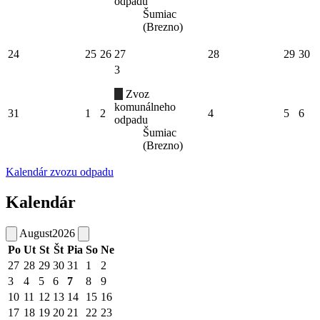
odpadu
Šumiac
(Brezno)
24
25
26
27
28
29
30
3
Zvoz
komunálneho
31
1
2
4
5
6
odpadu
Šumiac
(Brezno)
Kalendár zvozu odpadu
Kalendár
August
2026
Po
Ut
St
Št
Pia
So
Ne
27
28
29
30
31
1
2
3
4
5
6
7
8
9
10
11
12
13
14
15
16
17
18
19
20
21
22
23