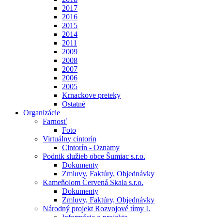
2017
2016
2015
2014
2011
2009
2008
2007
2006
2005
Krnackove preteky
Ostatné
Organizácie
Farnosť
Foto
Virtuálny cintorín
Cintorín - Oznamy
Podnik služieb obce Šumiac s.r.o.
Dokumenty
Zmluvy, Faktúry, Objednávky
Kameňolom Červená Skala s.r.o.
Dokumenty
Zmluvy, Faktúry, Objednávky
Národný projekt Rozvojové tímy I.