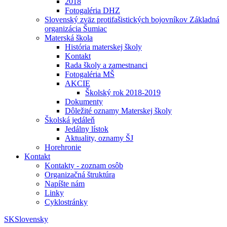
2018
Fotogaléria DHZ
Slovenský zväz protifašistických bojovníkov Základná
organizácia Šumiac
Materská škola
História materskej školy
Kontakt
Rada školy a zamestnanci
Fotogaléria MŠ
AKCIE
Školský rok 2018-2019
Dokumenty
Dôležité oznamy Materskej školy
Školská jedáleň
Jedálny lístok
Aktuality, oznamy ŠJ
Horehronie
Kontakt
Kontakty - zoznam osôb
Organizačná štruktúra
Napíšte nám
Linky
Cyklostránky
SK
Slovensky