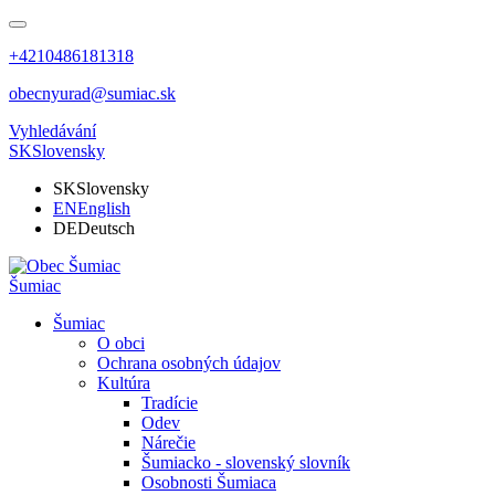
+4210486181318
obecnyurad@sumiac.sk
Vyhledávání
SK
Slovensky
SK
Slovensky
EN
English
DE
Deutsch
Šumiac
Šumiac
O obci
Ochrana osobných údajov
Kultúra
Tradície
Odev
Nárečie
Šumiacko - slovenský slovník
Osobnosti Šumiaca