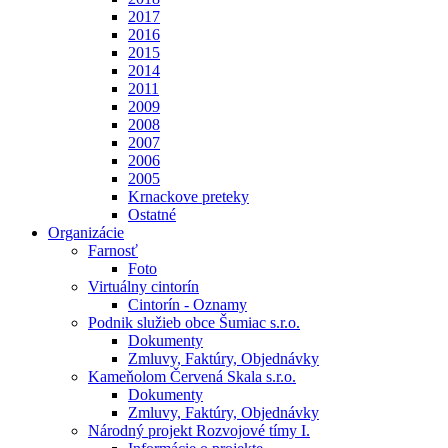
2017
2016
2015
2014
2011
2009
2008
2007
2006
2005
Krnackove preteky
Ostatné
Organizácie
Farnosť
Foto
Virtuálny cintorín
Cintorín - Oznamy
Podnik služieb obce Šumiac s.r.o.
Dokumenty
Zmluvy, Faktúry, Objednávky
Kameňolom Červená Skala s.r.o.
Dokumenty
Zmluvy, Faktúry, Objednávky
Národný projekt Rozvojové tímy I.