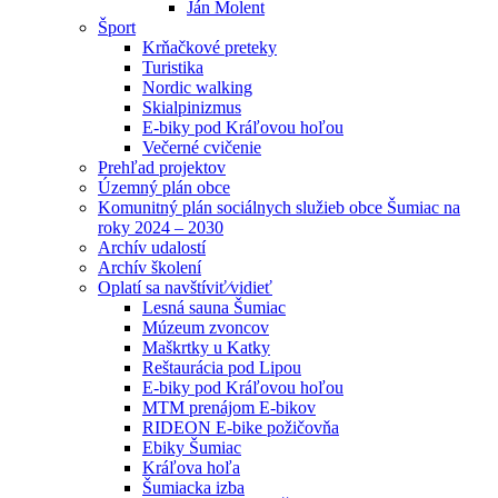
Ján Molent
Šport
Krňačkové preteky
Turistika
Nordic walking
Skialpinizmus
E-biky pod Kráľovou hoľou
Večerné cvičenie
Prehľad projektov
Územný plán obce
Komunitný plán sociálnych služieb obce Šumiac na
roky 2024 – 2030
Archív udalostí
Archív školení
Oplatí sa navštíviť⁄vidieť
Lesná sauna Šumiac
Múzeum zvoncov
Maškrtky u Katky
Reštaurácia pod Lipou
E-biky pod Kráľovou hoľou
MTM prenájom E-bikov
RIDEON E-bike požičovňa
Ebiky Šumiac
Kráľova hoľa
Šumiacka izba