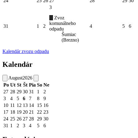
24
25
26
27
28
29
30
3
Zvoz
komunálneho
31
1
2
4
5
6
odpadu
Šumiac
(Brezno)
Kalendár zvozu odpadu
Kalendár
August
2026
Po
Ut
St
Št
Pia
So
Ne
27
28
29
30
31
1
2
3
4
5
6
7
8
9
10
11
12
13
14
15
16
17
18
19
20
21
22
23
24
25
26
27
28
29
30
31
1
2
3
4
5
6