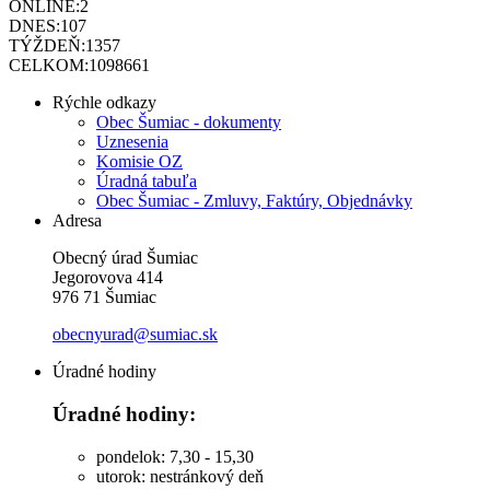
ONLINE:
2
DNES:
107
TÝŽDEŇ:
1357
CELKOM:
1098661
Rýchle odkazy
Obec Šumiac - dokumenty
Uznesenia
Komisie OZ
Úradná tabuľa
Obec Šumiac - Zmluvy, Faktúry, Objednávky
Adresa
Obecný úrad Šumiac
Jegorovova 414
976 71 Šumiac
obecnyurad@sumiac.sk
Úradné hodiny
Úradné hodiny:
pondelok: 7,30 - 15,30
utorok: nestránkový deň