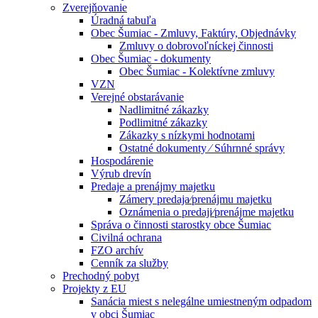
Zverejňovanie
Úradná tabuľa
Obec Šumiac - Zmluvy, Faktúry, Objednávky
Zmluvy o dobrovoľníckej činnosti
Obec Šumiac - dokumenty
Obec Šumiac - Kolektívne zmluvy
VZN
Verejné obstarávanie
Nadlimitné zákazky
Podlimitné zákazky
Zákazky s nízkymi hodnotami
Ostatné dokumenty ⁄ Súhrnné správy
Hospodárenie
Výrub drevín
Predaje a prenájmy majetku
Zámery predaja⁄prenájmu majetku
Oznámenia o predaji⁄prenájme majetku
Správa o činnosti starostky obce Šumiac
Civilná ochrana
FZO archív
Cenník za služby
Prechodný pobyt
Projekty z EU
Sanácia miest s nelegálne umiestneným odpadom
v obci Šumiac