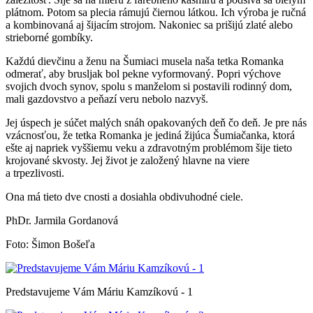
plátnom. Potom sa plecia rámujú čiernou látkou. Ich výroba je ručná
a kombinovaná aj šijacím strojom. Nakoniec sa prišijú zlaté alebo
strieborné gombíky.
Každú dievčinu a ženu na Šumiaci musela naša tetka Romanka
odmerať, aby brusljak bol pekne vyformovaný. Popri výchove
svojich dvoch synov, spolu s manželom si postavili rodinný dom,
mali gazdovstvo a peňazí veru nebolo nazvyš.
Jej úspech je súčet malých snáh opakovaných deň čo deň. Je pre nás
vzácnosťou, že tetka Romanka je jediná žijúca Šumiačanka, ktorá
ešte aj napriek vyššiemu veku a zdravotným problémom šije tieto
krojované skvosty. Jej život je založený hlavne na viere
a trpezlivosti.
Ona má tieto dve cnosti a dosiahla obdivuhodné ciele.
PhDr. Jarmila Gordanová
Foto: Šimon Bošeľa
Predstavujeme Vám Máriu Kamzíkovú - 1