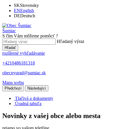
SK
Slovensky
EN
English
DE
Deutsch
Šumiac
S čím Vám môžeme pomôcť ?
Hľadaný výraz
Hľadať
rozšírené vyhľadávanie
+4210486181318
obecnyurad@sumiac.sk
Mapa webu
Předchozí
Následující
Tlačivá a dokumenty
Úradná tabuľa
Novinky z vašej obce alebo mesta
priamo vo vašom telefóne