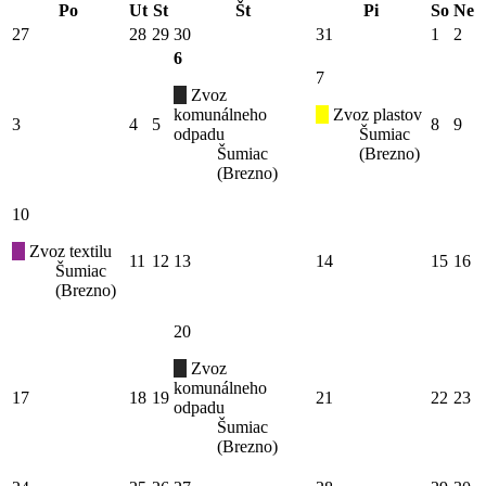
Po
Ut
St
Št
Pi
So
Ne
27
28
29
30
31
1
2
6
7
Zvoz
komunálneho
Zvoz plastov
3
4
5
8
9
odpadu
Šumiac
Šumiac
(Brezno)
(Brezno)
10
Zvoz textilu
11
12
13
14
15
16
Šumiac
(Brezno)
20
Zvoz
komunálneho
17
18
19
21
22
23
odpadu
Šumiac
(Brezno)