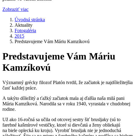
Zobraziť viac
Úvodná stránka
Aktuality
Fotogaléria
2015
Predstavujeme Vám Máriu Kamzíkovú
Predstavujeme Vám Máriu
Kamzíkovú
Významný grécky filozof Platón tvrdil, že začiatok je najdôležitejšia
časť každej práce.
A takýto dôležitý a ťažký začiatok mala aj ďalšia naša milá pani
Mária Kamzíková. Narodila sa v roku 1940, vyrastala v chudobnej
rodine.
Už ako 16-ročná sa učila od otcovej sestry šiť brusljaky (sú to
farebné kašmírové vestičky, ktoré si dievčatá a ženy obliekajú
na biele oplecká ku kroju). Vyrobiť brusljak nie je jednoduchá
záležitosť. Šije sa na mieru z farebného kašmíru a podšíva sa bielym