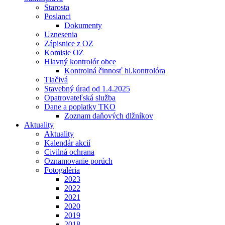
Starosta
Poslanci
Dokumenty
Uznesenia
Zápisnice z OZ
Komisie OZ
Hlavný kontrolór obce
Kontrolná činnosť hl.kontrolóra
Tlačivá
Stavebný úrad od 1.4.2025
Opatrovateľská služba
Dane a poplatky TKO
Zoznam daňových dlžníkov
Aktuality
Aktuality
Kalendár akcií
Civilná ochrana
Oznamovanie porúch
Fotogaléria
2023
2022
2021
2020
2019
2018