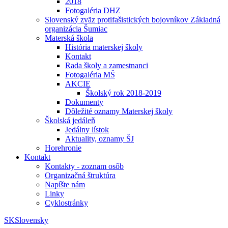
2018
Fotogaléria DHZ
Slovenský zväz protifašistických bojovníkov Základná
organizácia Šumiac
Materská škola
História materskej školy
Kontakt
Rada školy a zamestnanci
Fotogaléria MŠ
AKCIE
Školský rok 2018-2019
Dokumenty
Dôležité oznamy Materskej školy
Školská jedáleň
Jedálny lístok
Aktuality, oznamy ŠJ
Horehronie
Kontakt
Kontakty - zoznam osôb
Organizačná štruktúra
Napíšte nám
Linky
Cyklostránky
SK
Slovensky