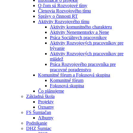
Informácie o projekte
O čom sú Rozvojové tímy
Členovia Rozvojového tímu
Správy o činnosti RT
Aktivity Rozvojového tímu
Aktivity komunitného charakteru
Aktivity Nenementorky a Nene
Práca Sociálnych pracovníkov
Aktivity Rozvojových pracovníkov pre
bývanie
Aktivity Rozvojových pracovníkov pre
mládež
Práca Rozvojového pracovníka pre
pracovné poradenstvo
Komunitné fórum a Fokusová skupina
Komunitné fórum
Fokusová skupina
Čo plánujeme
Základná škola
Projekty
Oznamy
FS Šumiačan
Albumy
Podnikanie
DHZ Šumiac