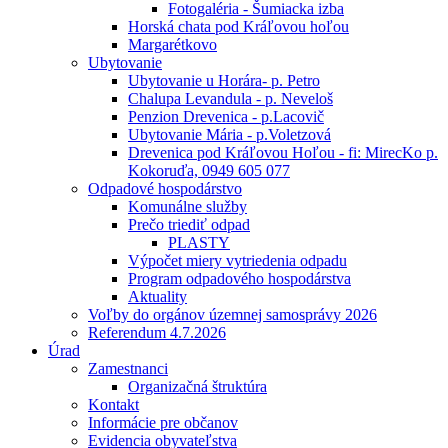
Fotogaléria - Šumiacka izba
Horská chata pod Kráľovou hoľou
Margarétkovo
Ubytovanie
Ubytovanie u Horára- p. Petro
Chalupa Levandula - p. Neveloš
Penzion Drevenica - p.Lacovič
Ubytovanie Mária - p.Voletzová
Drevenica pod Kráľovou Hoľou - fi: MirecKo p.
Kokoruďa, 0949 605 077
Odpadové hospodárstvo
Komunálne služby
Prečo triediť odpad
PLASTY
Výpočet miery vytriedenia odpadu
Program odpadového hospodárstva
Aktuality
Voľby do orgánov územnej samosprávy 2026
Referendum 4.7.2026
Úrad
Zamestnanci
Organizačná štruktúra
Kontakt
Informácie pre občanov
Evidencia obyvateľstva