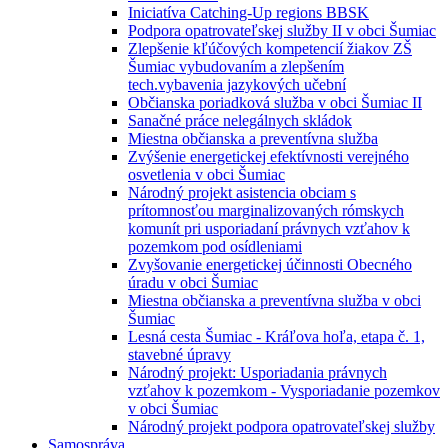
Iniciatíva Catching-Up regions BBSK
Podpora opatrovateľskej služby II v obci Šumiac
Zlepšenie kľúčových kompetencií žiakov ZŠ
Šumiac vybudovaním a zlepšením
tech.vybavenia jazykových učební
Občianska poriadková služba v obci Šumiac II
Sanačné práce nelegálnych skládok
Miestna občianska a preventívna služba
Zvýšenie energetickej efektívnosti verejného
osvetlenia v obci Šumiac
Národný projekt asistencia obciam s
prítomnosťou marginalizovaných rómskych
komunít pri usporiadaní právnych vzťahov k
pozemkom pod osídleniami
Zvyšovanie energetickej účinnosti Obecného
úradu v obci Šumiac
Miestna občianska a preventívna služba v obci
Šumiac
Lesná cesta Šumiac - Kráľova hoľa, etapa č. 1,
stavebné úpravy
Národný projekt: Usporiadania právnych
vzťahov k pozemkom - Vysporiadanie pozemkov
v obci Šumiac
Národný projekt podpora opatrovateľskej služby
Samospráva