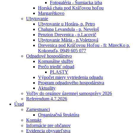
Fotogaléria - Šumiacka izba
Horská chata pod Kráľovou hoľou
Margarétkovo
Ubytovanie
Ubytovanie u Horára- p. Petro
Chalupa Levandula - p. Neveloš
Penzion Drevenica - p.Lacovič
Ubytovanie Mária - p.Voletzová
Drevenica pod Kráľovou Hoľou - fi: MirecKo p.
Kokoruďa, 0949 605 077
Odpadové hospodárstvo
Komunálne služby
Prečo triediť odpad
PLASTY
Výpočet miery vytriedenia odpadu
Program odpadového hospodárstva
Aktuality
Voľby do orgánov územnej samosprávy 2026
Referendum 4.7.2026
Úrad
Zamestnanci
Organizačná štruktúra
Kontakt
Informácie pre občanov
Evidencia obyvateľstva