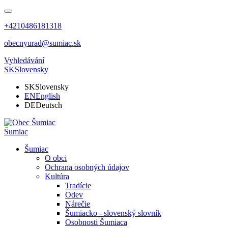
+4210486181318
obecnyurad@sumiac.sk
Vyhledávání
SK
Slovensky
SK
Slovensky
EN
English
DE
Deutsch
Šumiac
Šumiac
O obci
Ochrana osobných údajov
Kultúra
Tradície
Odev
Nárečie
Šumiacko - slovenský slovník
Osobnosti Šumiaca