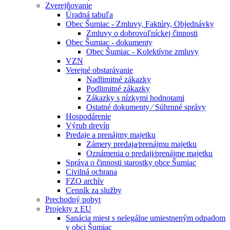
Zverejňovanie
Úradná tabuľa
Obec Šumiac - Zmluvy, Faktúry, Objednávky
Zmluvy o dobrovoľníckej činnosti
Obec Šumiac - dokumenty
Obec Šumiac - Kolektívne zmluvy
VZN
Verejné obstarávanie
Nadlimitné zákazky
Podlimitné zákazky
Zákazky s nízkymi hodnotami
Ostatné dokumenty ⁄ Súhrnné správy
Hospodárenie
Výrub drevín
Predaje a prenájmy majetku
Zámery predaja⁄prenájmu majetku
Oznámenia o predaji⁄prenájme majetku
Správa o činnosti starostky obce Šumiac
Civilná ochrana
FZO archív
Cenník za služby
Prechodný pobyt
Projekty z EU
Sanácia miest s nelegálne umiestneným odpadom
v obci Šumiac