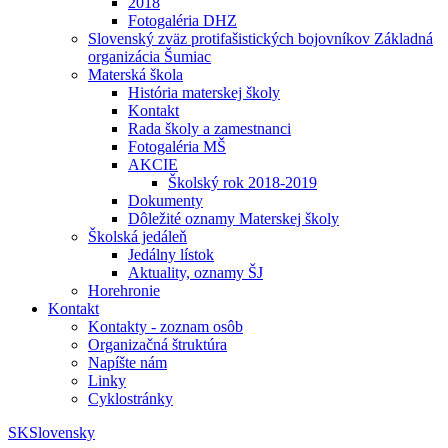
2018
Fotogaléria DHZ
Slovenský zväz protifašistických bojovníkov Základná
organizácia Šumiac
Materská škola
História materskej školy
Kontakt
Rada školy a zamestnanci
Fotogaléria MŠ
AKCIE
Školský rok 2018-2019
Dokumenty
Dôležité oznamy Materskej školy
Školská jedáleň
Jedálny lístok
Aktuality, oznamy ŠJ
Horehronie
Kontakt
Kontakty - zoznam osôb
Organizačná štruktúra
Napíšte nám
Linky
Cyklostránky
SK
Slovensky