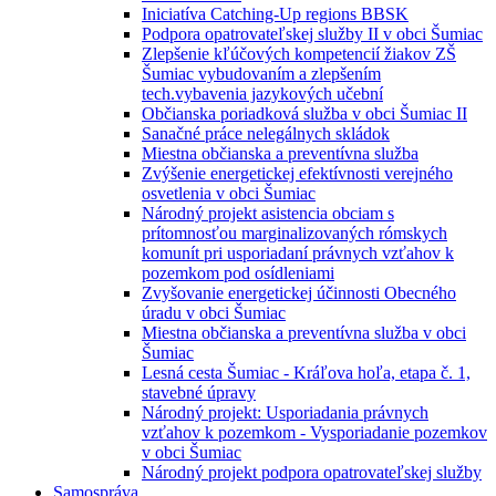
Iniciatíva Catching-Up regions BBSK
Podpora opatrovateľskej služby II v obci Šumiac
Zlepšenie kľúčových kompetencií žiakov ZŠ
Šumiac vybudovaním a zlepšením
tech.vybavenia jazykových učební
Občianska poriadková služba v obci Šumiac II
Sanačné práce nelegálnych skládok
Miestna občianska a preventívna služba
Zvýšenie energetickej efektívnosti verejného
osvetlenia v obci Šumiac
Národný projekt asistencia obciam s
prítomnosťou marginalizovaných rómskych
komunít pri usporiadaní právnych vzťahov k
pozemkom pod osídleniami
Zvyšovanie energetickej účinnosti Obecného
úradu v obci Šumiac
Miestna občianska a preventívna služba v obci
Šumiac
Lesná cesta Šumiac - Kráľova hoľa, etapa č. 1,
stavebné úpravy
Národný projekt: Usporiadania právnych
vzťahov k pozemkom - Vysporiadanie pozemkov
v obci Šumiac
Národný projekt podpora opatrovateľskej služby
Samospráva