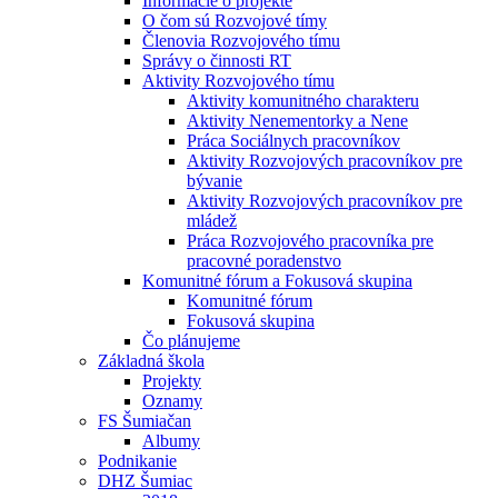
Informácie o projekte
O čom sú Rozvojové tímy
Členovia Rozvojového tímu
Správy o činnosti RT
Aktivity Rozvojového tímu
Aktivity komunitného charakteru
Aktivity Nenementorky a Nene
Práca Sociálnych pracovníkov
Aktivity Rozvojových pracovníkov pre
bývanie
Aktivity Rozvojových pracovníkov pre
mládež
Práca Rozvojového pracovníka pre
pracovné poradenstvo
Komunitné fórum a Fokusová skupina
Komunitné fórum
Fokusová skupina
Čo plánujeme
Základná škola
Projekty
Oznamy
FS Šumiačan
Albumy
Podnikanie
DHZ Šumiac