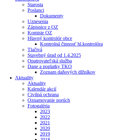
Starosta
Poslanci
Dokumenty
Uznesenia
Zápisnice z OZ
Komisie OZ
Hlavný kontrolór obce
Kontrolná činnosť hl.kontrolóra
Tlačivá
Stavebný úrad od 1.4.2025
Opatrovateľská služba
Dane a poplatky TKO
Zoznam daňových dlžníkov
Aktuality
Aktuality
Kalendár akcií
Civilná ochrana
Oznamovanie porúch
Fotogaléria
2023
2022
2021
2020
2019
2018