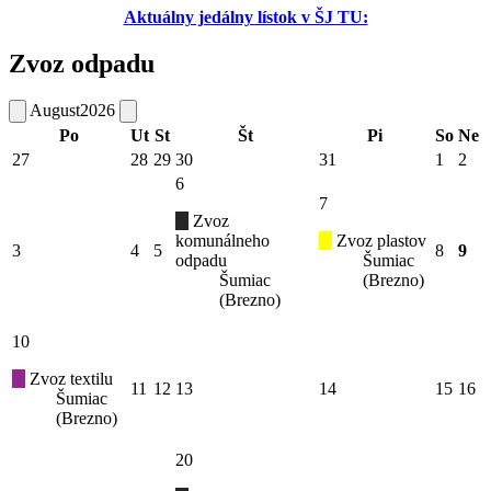
Aktuálny jedálny lístok v ŠJ TU:
Zvoz odpadu
August
2026
Po
Ut
St
Št
Pi
So
Ne
27
28
29
30
31
1
2
6
7
Zvoz
komunálneho
Zvoz plastov
3
4
5
8
9
odpadu
Šumiac
Šumiac
(Brezno)
(Brezno)
10
Zvoz textilu
11
12
13
14
15
16
Šumiac
(Brezno)
20