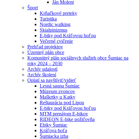
Ján Molent
Šport
Krňačkové preteky
Turistika
Nordic walking
Skialpinizmus
E-biky pod Kráľovou hoľou
Večerné cvičenie
Prehľad projektov
Územný plán obce
Komunitný plán sociálnych služieb obce Šumiac na
roky 2024 – 2030
Archív udalostí
Archív školení
Oplatí sa navštíviť⁄vidieť
Lesná sauna Šumiac
Múzeum zvoncov
Maškrtky u Katky
Reštaurácia pod Lipou
E-biky pod Kráľovou hoľou
MTM prenájom E-bikov
RIDEON E-bike požičovňa
Ebiky Šumiac
Kráľova hoľa
Šumiacka izba