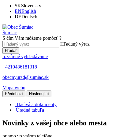
SK
Slovensky
EN
English
DE
Deutsch
Šumiac
S čím Vám môžeme pomôcť ?
Hľadaný výraz
Hľadať
rozšírené vyhľadávanie
+4210486181318
obecnyurad@sumiac.sk
Mapa webu
Předchozí
Následující
Tlačivá a dokumenty
Úradná tabuľa
Novinky z vašej obce alebo mesta
priamo vo vašom telefóne