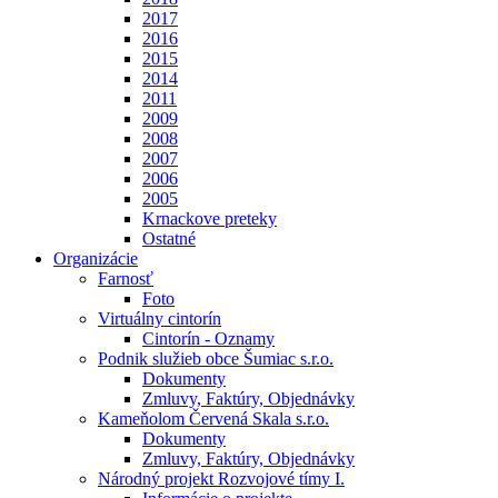
2017
2016
2015
2014
2011
2009
2008
2007
2006
2005
Krnackove preteky
Ostatné
Organizácie
Farnosť
Foto
Virtuálny cintorín
Cintorín - Oznamy
Podnik služieb obce Šumiac s.r.o.
Dokumenty
Zmluvy, Faktúry, Objednávky
Kameňolom Červená Skala s.r.o.
Dokumenty
Zmluvy, Faktúry, Objednávky
Národný projekt Rozvojové tímy I.