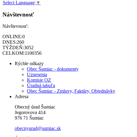
Select Language
▼
Návštevnosť
Návštevnosť:
ONLINE:
0
DNES:
260
TÝŽDEŇ:
3052
CELKOM:
1100356
Rýchle odkazy
Obec Šumiac - dokumenty
Uznesenia
Komisie OZ
Úradná tabuľa
Obec Šumiac - Zmluvy, Faktúry, Objednávky
Adresa
Obecný úrad Šumiac
Jegorovova 414
976 71 Šumiac
obecnyurad@sumiac.sk